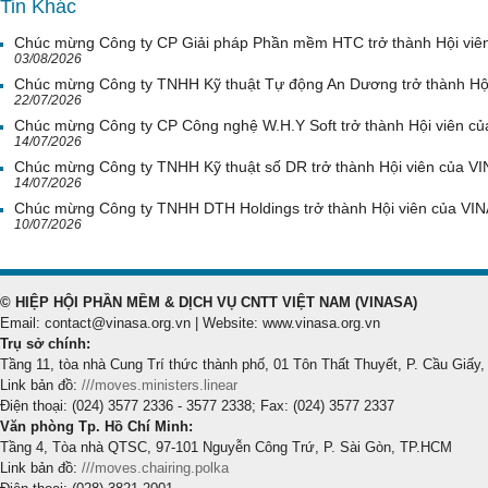
Tin Khác
Chúc mừng Công ty CP Giải pháp Phần mềm HTC trở thành Hội viê
03/08/2026
Chúc mừng Công ty TNHH Kỹ thuật Tự động An Dương trở thành Hộ
22/07/2026
Chúc mừng Công ty CP Công nghệ W.H.Y Soft trở thành Hội viên c
14/07/2026
Chúc mừng Công ty TNHH Kỹ thuật số DR trở thành Hội viên của V
14/07/2026
Chúc mừng Công ty TNHH DTH Holdings trở thành Hội viên của VI
10/07/2026
© HIỆP HỘI PHẦN MỀM & DỊCH VỤ CNTT VIỆT NAM (VINASA)
Email: contact@vinasa.org.vn | Website: www.vinasa.org.vn
Trụ sở chính:
Tầng 11, tòa nhà Cung Trí thức thành phố, 01 Tôn Thất Thuyết, P. Cầu Giấy,
Link bản đồ:
///moves.ministers.linear
Điện thoại: (024) 3577 2336 - 3577 2338; Fax: (024) 3577 2337
Văn phòng Tp. Hồ Chí Minh:
Tầng 4, Tòa nhà QTSC, 97-101 Nguyễn Công Trứ, P. Sài Gòn, TP.HCM
Link bản đồ:
///moves.chairing.polka