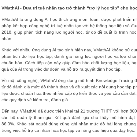
VMathAI - Đưa trí tuệ nhân tạo trở thành “trợ lý học tập” cho học
VMathAI là ứng dụng AI học thích ứng môn Toán, được phát triển nh
pháp kết hợp công nghệ trí tuệ nhân tạo với hệ thống học liệu số 
2018, giúp phân tích năng lực người học, từ đó đề xuất lộ trình h
nhân.
Khác với nhiều ứng dụng AI tạo sinh hiện nay, VMathAI không sử dụn
phân tích dữ liệu học tập, đánh giá năng lực người học và lựa ch
chuẩn hóa. Cách tiếp cận này giúp đảm bảo chất lượng học liệu, hạn
quả của AI trong việc dự đoán và hỗ trợ ra quyết định học tập.
Về mặt công nghệ, VMathAI ứng dụng mô hình Knowledge Tracing để t
từ đó đánh giá mức độ thành thạo và đề xuất các nội dung học tập p
liệu được chuẩn hóa theo nhiều cấp độ kiến thức và yêu cầu cần đạt
các quy định về kiểm tra, đánh giá.
Đến nay, VMathAI đã được triển khai tại 21 trường THPT với hơn 800 
cán bộ quản lý tham gia. Kết quả đánh giá cho thấy mô hình đạt đ
86,0%. Khảo sát người dùng cũng ghi nhận mức độ hài lòng chung 
trong việc hỗ trợ cá nhân hóa học tập và nâng cao hiệu quả dạy học.