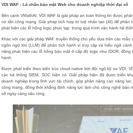
VDI WAF - Lá chắn bảo mật Web cho doanh nghiệp thời đại số
Bên cạnh VMathAI, VDI WAF là giải pháp an toàn thông tin được phá
cơ tấn công mạng. Giải pháp tích hợp trí tuệ nhân tạo (AI) để phân t
phát hiện các lỗ hổng logic phức tạp trong quá trình vận hành hệ thố
Khác với các giải pháp WAF truyền thống chủ yếu dựa trên các mẫu
ngôn ngữ lớn (LLM) để phân tích hành vi truy cập và hiểu ngữ cảnh
năng phát hiện các lỗ hổng bảo mật ở cấp độ logic như IDOR, đồng t
hành.
Được phát triển theo kiến trúc cloud-native bởi đội ngũ kỹ sư VDI, V
các hệ thống SIEM, SOC hiện có. Giải pháp hiện đã được triển kha
doanh nghiệp trong lĩnh vực tài chính, góp phần nâng cao năng lự
công mạng, đồng thời khẳng định năng lực làm chủ công nghệ bảo m
số ngày càng sâu rộng.