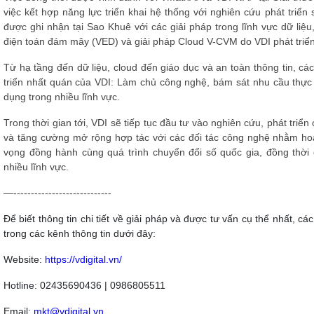
việc kết hợp năng lực triển khai hệ thống với nghiên cứu phát tri
được ghi nhận tại Sao Khuê với các giải pháp trong lĩnh vực dữ liệ
điện toán đám mây (VED) và giải pháp Cloud V-CVM do VDI phát tri
Từ hạ tầng đến dữ liệu, cloud đến giáo dục và an toàn thông tin, c
triển nhất quán của VDI: Làm chủ công nghệ, bám sát nhu cầu thực
dụng trong nhiều lĩnh vực.
Trong thời gian tới, VDI sẽ tiếp tục đầu tư vào nghiên cứu, phát tri
và tăng cường mở rộng hợp tác với các đối tác công nghệ nhằm hoàn
vọng đồng hành cùng quá trình chuyển đổi số quốc gia, đồng thời
nhiều lĩnh vực.
—----------------------------
Để biết thông tin chi tiết về giải pháp và được tư vấn cụ thể nhất, c
trong các kênh thông tin dưới đây:
Website:
https://vdigital.vn/
Hotline: 02435690436 | 0986805511
Email:
mkt@vdigital.vn