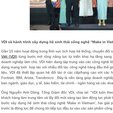
VDI và hành trình xây dựng hệ sinh thái công nghệ “Make in Vi
Gần 15 năm hoạt động trong lĩnh vực tích hợp hệ thống, chuyển đổi 
Việt (VDI)
từng bước mở rộng năng lực từ triển khai hạ tầng sang 
doanh nghiệp làm chủ. VDI hiện đang tập trung vào các công nghệ lõi 
dựng mạng lưới hợp tác với nhiều đối tác công nghệ hàng đầu thế g
liệu, VDI đã thiết lập quan hệ đối tác ở các cấp/hạng cao với các 
Fortinet, IBM, Arista, Trendmicro…Đây là nền tảng giúp doanh nghiệ
ban ngành, giáo dục, y tế, bảo hiểm, tài chính - ngân hàng và các do
Ông Nguyễn Anh Dũng, Tổng Giám đốc VDI, chia sẻ: “VDI luôn theo
khách hàng làm trung tâm và lấy đổi mới sáng tạo làm động lực phát t
bước xây dựng hệ sinh thái công nghệ ‘Make in Vietnam’, hai giải
trước là động lực để chúng tôi tiếp tục đầu tư vào các sản phẩm công n