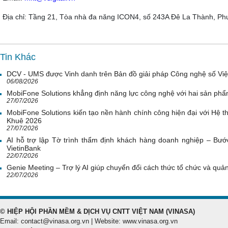
Địa chỉ: Tầng 21, Tòa nhà đa năng ICON4, số 243A Đê La Thành, Ph
Tin Khác
DCV - UMS được Vinh danh trên Bản đồ giải pháp Công nghệ số Vi
06/08/2026
MobiFone Solutions khẳng định năng lực công nghệ với hai sản phẩ
27/07/2026
MobiFone Solutions kiến tạo nền hành chính công hiện đại với Hệ th
Khuê 2026
27/07/2026
AI hỗ trợ lập Tờ trình thẩm định khách hàng doanh nghiệp – Bước
VietinBank
22/07/2026
Genie Meeting – Trợ lý AI giúp chuyển đổi cách thức tổ chức và quản 
22/07/2026
© HIỆP HỘI PHẦN MỀM & DỊCH VỤ CNTT VIỆT NAM (VINASA)
Email: contact@vinasa.org.vn | Website: www.vinasa.org.vn