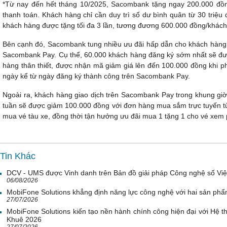
*Từ nay đến hết tháng 10/2025, Sacombank tặng ngay 200.000 đồng
thanh toán. Khách hàng chỉ cần duy trì số dư bình quân từ 30 triệu đ
khách hàng được tặng tối đa 3 lần, tương đương 600.000 đồng/khách
Bên cạnh đó, Sacombank tung nhiều ưu đãi hấp dẫn cho khách hàng đ
Sacombank Pay. Cụ thể, 60.000 khách hàng đăng ký sớm nhất sẽ đượ
hàng thân thiết, được nhận mã giảm giá lên đến 100.000 đồng khi ph
ngày kể từ ngày đăng ký thành công trên Sacombank Pay.
Ngoài ra, khách hàng giao dịch trên Sacombank Pay trong khung giờ
tuần sẽ được giảm 100.000 đồng với đơn hàng mua sắm trực tuyến từ
mua vé tàu xe, đồng thời tận hưởng ưu đãi mua 1 tặng 1 cho vé xem ph
Tin Khác
DCV - UMS được Vinh danh trên Bản đồ giải pháp Công nghệ số Vi
06/08/2026
MobiFone Solutions khẳng định năng lực công nghệ với hai sản phẩ
27/07/2026
MobiFone Solutions kiến tạo nền hành chính công hiện đại với Hệ th
Khuê 2026
27/07/2026