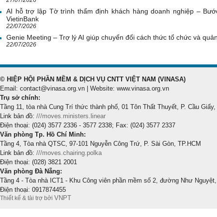
AI hỗ trợ lập Tờ trình thẩm định khách hàng doanh nghiệp – Bước
VietinBank
22/07/2026
Genie Meeting – Trợ lý AI giúp chuyển đổi cách thức tổ chức và quản 
22/07/2026
© HIỆP HỘI PHẦN MỀM & DỊCH VỤ CNTT VIỆT NAM (VINASA)
Email: contact@vinasa.org.vn | Website: www.vinasa.org.vn
Trụ sở chính:
Tầng 11, tòa nhà Cung Trí thức thành phố, 01 Tôn Thất Thuyết, P. Cầu Giấy,
Link bản đồ:
///moves.ministers.linear
Điện thoại: (024) 3577 2336 - 3577 2338; Fax: (024) 3577 2337
Văn phòng Tp. Hồ Chí Minh:
Tầng 4, Tòa nhà QTSC, 97-101 Nguyễn Công Trứ, P. Sài Gòn, TP.HCM
Link bản đồ:
///moves.chairing.polka
Điện thoại: (028) 3821 2001
Văn phòng Đà Nẵng:
Tầng 4 - Tòa nhà ICT1 - Khu Công viên phần mềm số 2, đường Như Nguyệt,
Điện thoại: 0917874455
VNPT
Thiết kế & tài trợ bởi