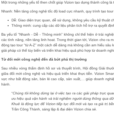
Một trong những yếu tố then chốt giúp Vizion tạo dựng thành công là tri
Nhanh
: Nền tảng công nghệ tốc độ load cực nhanh, quy trình tạo tour
Dễ
: Giao diện trực quan, dễ sử dụng, không yêu cầu kỹ thuật 
Thông minh
: cung cấp các dữ liệu phân tích hỗ trợ ra quyết địn
Ba yếu tố
“Nhanh - Dễ - Thông minh”
không chỉ thể hiện ở trải nghi
các tính năng, nền tảng linh hoat. Trong thời gian tới, Vizion cho ra
động tạo tour “từ A-Z” một cách dễ dàng mà không cần am hiểu sâu kỹ 
giải pháp có thể tùy biến và triển khai hiệu quả phù hợp từ doanh ng
Từ đổi mới công nghệ đến đà bứt phá thị trường
Sau nhiều vòng thẩm định hồ sơ và thuyết trình, Hội đồng Giải th
giữa đổi mới công nghệ và hiệu quả triển khai thực tiễn. Vizion Sma
vực như bất động sản, bán lẻ cao cấp, sản xuất,… giúp doanh nghiệp
hành.
“
Chúng tôi không dừng lại ở việc tạo ra các giải pháp trực q
ưu hiệu quả vận hành và trải nghiệm người dùng thông qua dữ
Khuê là động lực để Vizion tiếp tục đổi mới và tạo ra giá trị
Trần Công Thành, sáng lập & đại diện Vizion chia sẻ.