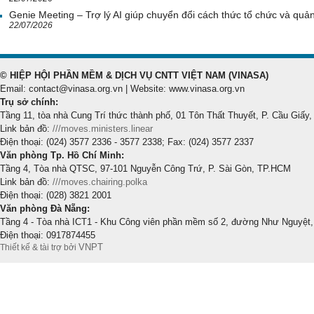
Genie Meeting – Trợ lý AI giúp chuyển đổi cách thức tổ chức và quản 
22/07/2026
© HIỆP HỘI PHẦN MỀM & DỊCH VỤ CNTT VIỆT NAM (VINASA)
Email: contact@vinasa.org.vn | Website: www.vinasa.org.vn
Trụ sở chính:
Tầng 11, tòa nhà Cung Trí thức thành phố, 01 Tôn Thất Thuyết, P. Cầu Giấy,
Link bản đồ:
///moves.ministers.linear
Điện thoại: (024) 3577 2336 - 3577 2338; Fax: (024) 3577 2337
Văn phòng Tp. Hồ Chí Minh:
Tầng 4, Tòa nhà QTSC, 97-101 Nguyễn Công Trứ, P. Sài Gòn, TP.HCM
Link bản đồ:
///moves.chairing.polka
Điện thoại: (028) 3821 2001
Văn phòng Đà Nẵng:
Tầng 4 - Tòa nhà ICT1 - Khu Công viên phần mềm số 2, đường Như Nguyệt,
Điện thoại: 0917874455
VNPT
Thiết kế & tài trợ bởi