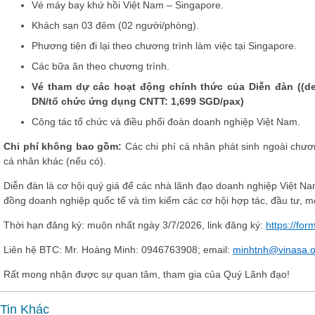
Vé máy bay khứ hồi Việt Nam – Singapore.
Khách sạn 03 đêm (02 người/phòng).
Phương tiện đi lại theo chương trình làm việc tại Singapore.
Các bữa ăn theo chương trình.
Vé tham dự các hoạt động chính thức của Diễn đàn
((de
DN/tổ chức ứng dụng CNTT: 1,699 SGD/pax)
Công tác tổ chức và điều phối đoàn doanh nghiệp Việt Nam.
Chi phí không bao gồm
:
Các chi phí cá nhân phát sinh ngoài chươ
cá nhân khác (nếu có).
Diễn đàn là cơ hội quý giá để các nhà lãnh đạo doanh nghiệp Việt Nam
đồng doanh nghiệp quốc tế và tìm kiếm các cơ hội hợp tác, đầu tư, m
Thời hạn đăng ký: muộn nhất ngày 3/7/2026, link đăng ký:
https://fo
Liên hệ BTC: Mr. Hoàng Minh: 0946763908; email:
minhtnh@vinasa.o
Rất mong nhận được sự quan tâm, tham gia của Quý Lãnh đạo!
Tin Khác