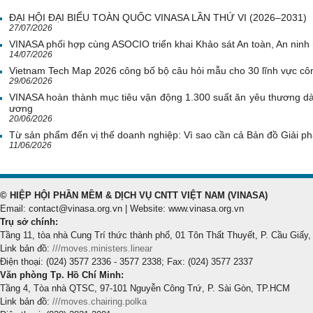
ĐẠI HỘI ĐẠI BIỂU TOÀN QUỐC VINASA LẦN THỨ VI (2026–2031)
27/07/2026
VINASA phối hợp cùng ASOCIO triển khai Khảo sát An toàn, An nin
14/07/2026
Vietnam Tech Map 2026 công bố bộ câu hỏi mẫu cho 30 lĩnh vực côn
29/06/2026
VINASA hoàn thành mục tiêu vận động 1.300 suất ăn yêu thương d
ương
20/06/2026
Từ sản phẩm đến vị thế doanh nghiệp: Vì sao cần cả Bản đồ Giải 
11/06/2026
© HIỆP HỘI PHẦN MỀM & DỊCH VỤ CNTT VIỆT NAM (VINASA)
Email: contact@vinasa.org.vn | Website: www.vinasa.org.vn
Trụ sở chính:
Tầng 11, tòa nhà Cung Trí thức thành phố, 01 Tôn Thất Thuyết, P. Cầu Giấy,
Link bản đồ:
///moves.ministers.linear
Điện thoại: (024) 3577 2336 - 3577 2338; Fax: (024) 3577 2337
Văn phòng Tp. Hồ Chí Minh:
Tầng 4, Tòa nhà QTSC, 97-101 Nguyễn Công Trứ, P. Sài Gòn, TP.HCM
Link bản đồ:
///moves.chairing.polka