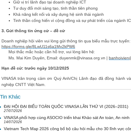
Giữ vị trí lãnh đạo tại doanh nghiệp ICT
Tư duy đổi mới sáng tạo, tinh thần tiên phong
Khả năng kết nối và xây dựng hệ sinh thái ngành
Tinh thần cống hiến vì cộng đồng và sự phát triển của ngành I
3. Gửi thông tin ứng cử – đề cử
Doanh nghiệp hội viên vui lòng gửi thông tin qua biểu mẫu trực tuyến:
https://forms.gle/8LwU11s6a1Mv2kPW6
Mọi thắc mắc hoặc cần hỗ trợ, vui lòng liên hệ:
Ms. Mai Kim Duyên, Email: duyenmk@vinasa.org.vn |
banhoivien
Hạn đề cử: trước ngày 10/12/2025
VINASA trân trọng cảm ơn Quý Anh/Chị Lãnh đạo đã đồng hành và
nghiệp CNTT Việt Nam.
Tin Khác
ĐẠI HỘI ĐẠI BIỂU TOÀN QUỐC VINASA LẦN THỨ VI (2026–2031)
27/07/2026
VINASA phối hợp cùng ASOCIO triển khai Khảo sát An toàn, An nin
14/07/2026
Vietnam Tech Map 2026 công bố bộ câu hỏi mẫu cho 30 lĩnh vực côn