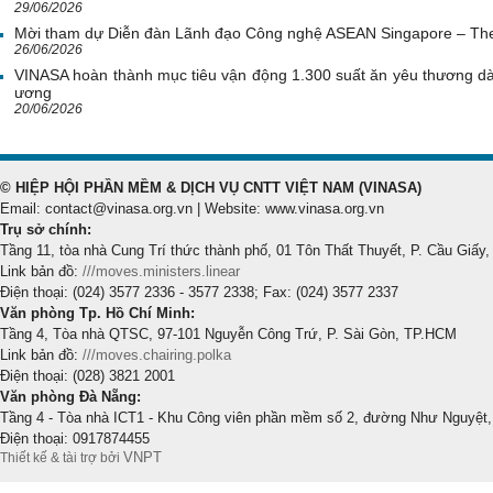
29/06/2026
Mời tham dự Diễn đàn Lãnh đạo Công nghệ ASEAN Singapore – Th
26/06/2026
VINASA hoàn thành mục tiêu vận động 1.300 suất ăn yêu thương d
ương
20/06/2026
© HIỆP HỘI PHẦN MỀM & DỊCH VỤ CNTT VIỆT NAM (VINASA)
Email: contact@vinasa.org.vn | Website: www.vinasa.org.vn
Trụ sở chính:
Tầng 11, tòa nhà Cung Trí thức thành phố, 01 Tôn Thất Thuyết, P. Cầu Giấy,
Link bản đồ:
///moves.ministers.linear
Điện thoại: (024) 3577 2336 - 3577 2338; Fax: (024) 3577 2337
Văn phòng Tp. Hồ Chí Minh:
Tầng 4, Tòa nhà QTSC, 97-101 Nguyễn Công Trứ, P. Sài Gòn, TP.HCM
Link bản đồ:
///moves.chairing.polka
Điện thoại: (028) 3821 2001
Văn phòng Đà Nẵng:
Tầng 4 - Tòa nhà ICT1 - Khu Công viên phần mềm số 2, đường Như Nguyệt,
Điện thoại: 0917874455
VNPT
Thiết kế & tài trợ bởi