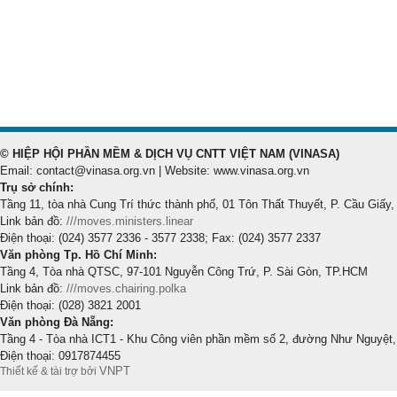
© HIỆP HỘI PHẦN MỀM & DỊCH VỤ CNTT VIỆT NAM (VINASA)
Email: contact@vinasa.org.vn | Website: www.vinasa.org.vn
Trụ sở chính:
Tầng 11, tòa nhà Cung Trí thức thành phố, 01 Tôn Thất Thuyết, P. Cầu Giấy,
Link bản đồ:
///moves.ministers.linear
Điện thoại: (024) 3577 2336 - 3577 2338; Fax: (024) 3577 2337
Văn phòng Tp. Hồ Chí Minh:
Tầng 4, Tòa nhà QTSC, 97-101 Nguyễn Công Trứ, P. Sài Gòn, TP.HCM
Link bản đồ:
///moves.chairing.polka
Điện thoại: (028) 3821 2001
Văn phòng Đà Nẵng:
Tầng 4 - Tòa nhà ICT1 - Khu Công viên phần mềm số 2, đường Như Nguyệt,
Điện thoại: 0917874455
VNPT
Thiết kế & tài trợ bởi