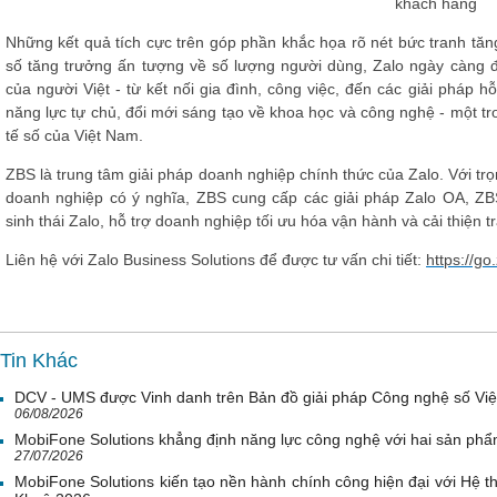
khách hàng
Những kết quả tích cực trên góp phần khắc họa rõ nét bức tranh tă
số tăng trưởng ấn tượng về số lượng người dùng, Zalo ngày càng đó
của người Việt - từ kết nối gia đình, công việc, đến các giải pháp
năng lực tự chủ, đổi mới sáng tạo về khoa học và công nghệ - một tro
tế số của Việt Nam.
ZBS là trung tâm giải pháp doanh nghiệp chính thức của Zalo. Với trọ
doanh nghiệp có ý nghĩa, ZBS cung cấp các giải pháp Zalo OA, ZB
sinh thái Zalo, hỗ trợ doanh nghiệp tối ưu hóa vận hành và cải thiện 
Liên hệ với Zalo Business Solutions để được tư vấn chi tiết:
https://g
Tin Khác
DCV - UMS được Vinh danh trên Bản đồ giải pháp Công nghệ số Vi
06/08/2026
MobiFone Solutions khẳng định năng lực công nghệ với hai sản phẩ
27/07/2026
MobiFone Solutions kiến tạo nền hành chính công hiện đại với Hệ th