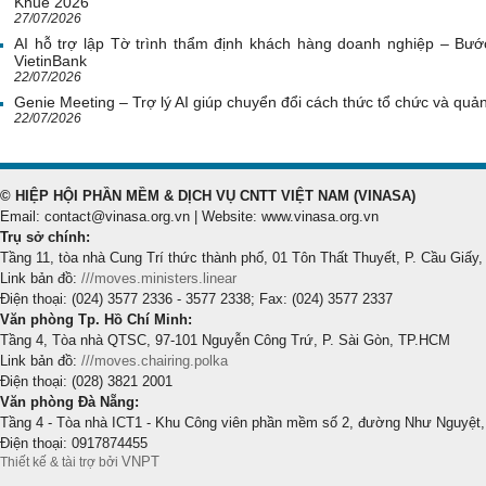
Khuê 2026
27/07/2026
AI hỗ trợ lập Tờ trình thẩm định khách hàng doanh nghiệp – Bước
VietinBank
22/07/2026
Genie Meeting – Trợ lý AI giúp chuyển đổi cách thức tổ chức và quản 
22/07/2026
© HIỆP HỘI PHẦN MỀM & DỊCH VỤ CNTT VIỆT NAM (VINASA)
Email: contact@vinasa.org.vn | Website: www.vinasa.org.vn
Trụ sở chính:
Tầng 11, tòa nhà Cung Trí thức thành phố, 01 Tôn Thất Thuyết, P. Cầu Giấy,
Link bản đồ:
///moves.ministers.linear
Điện thoại: (024) 3577 2336 - 3577 2338; Fax: (024) 3577 2337
Văn phòng Tp. Hồ Chí Minh:
Tầng 4, Tòa nhà QTSC, 97-101 Nguyễn Công Trứ, P. Sài Gòn, TP.HCM
Link bản đồ:
///moves.chairing.polka
Điện thoại: (028) 3821 2001
Văn phòng Đà Nẵng:
Tầng 4 - Tòa nhà ICT1 - Khu Công viên phần mềm số 2, đường Như Nguyệt,
Điện thoại: 0917874455
VNPT
Thiết kế & tài trợ bởi