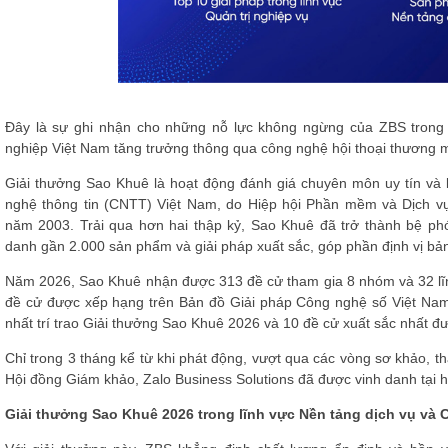
Đây là sự ghi nhận cho những nỗ lực không ngừng của ZBS trong v
nghiệp Việt Nam tăng trưởng thông qua công nghệ hội thoại thương m
Giải thưởng Sao Khuê là hoạt động đánh giá chuyên môn uy tín và
nghệ thông tin (CNTT) Việt Nam, do Hiệp hội Phần mềm và Dịch v
năm 2003. Trải qua hơn hai thập kỷ, Sao Khuê đã trở thành bệ phó
danh gần 2.000 sản phẩm và giải pháp xuất sắc, góp phần định vị bả
Năm 2026, Sao Khuê nhận được 313 đề cử tham gia 8 nhóm và 32 lĩn
đề cử được xếp hạng trên Bản đồ Giải pháp Công nghệ số Việt Nam
nhất trí trao Giải thưởng Sao Khuê 2026 và 10 đề cử xuất sắc nhất đ
Chỉ trong 3 tháng kể từ khi phát động, vượt qua các vòng sơ khảo, th
Hội đồng Giám khảo,
Zalo Business Solutions
đã được vinh danh tại ha
Giải thưởng Sao Khuê 2026 trong lĩnh vực Nền tảng dịch vụ và C