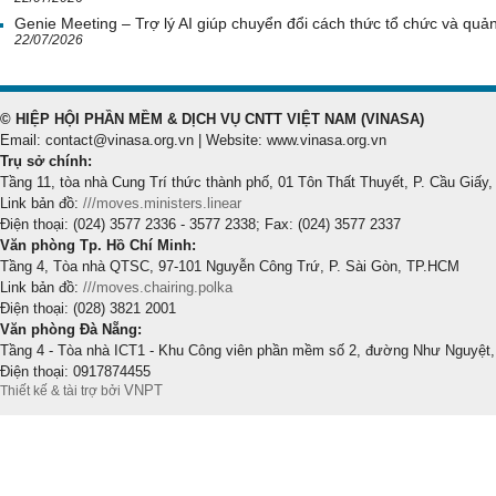
Genie Meeting – Trợ lý AI giúp chuyển đổi cách thức tổ chức và quản 
22/07/2026
© HIỆP HỘI PHẦN MỀM & DỊCH VỤ CNTT VIỆT NAM (VINASA)
Email: contact@vinasa.org.vn | Website: www.vinasa.org.vn
Trụ sở chính:
Tầng 11, tòa nhà Cung Trí thức thành phố, 01 Tôn Thất Thuyết, P. Cầu Giấy,
Link bản đồ:
///moves.ministers.linear
Điện thoại: (024) 3577 2336 - 3577 2338; Fax: (024) 3577 2337
Văn phòng Tp. Hồ Chí Minh:
Tầng 4, Tòa nhà QTSC, 97-101 Nguyễn Công Trứ, P. Sài Gòn, TP.HCM
Link bản đồ:
///moves.chairing.polka
Điện thoại: (028) 3821 2001
Văn phòng Đà Nẵng:
Tầng 4 - Tòa nhà ICT1 - Khu Công viên phần mềm số 2, đường Như Nguyệt,
Điện thoại: 0917874455
VNPT
Thiết kế & tài trợ bởi