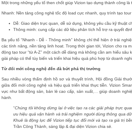
Một trong những yếu tố then chốt giúp Vizion tạo dựng thành công là tri
Nhanh
: Nền tảng công nghệ tốc độ load cực nhanh, quy trình tạo tour
Dễ
: Giao diện trực quan, dễ sử dụng, không yêu cầu kỹ thuật 
Thông minh
: cung cấp các dữ liệu phân tích hỗ trợ ra quyết địn
Ba yếu tố
“Nhanh - Dễ - Thông minh”
không chỉ thể hiện ở trải nghi
các tính năng, nền tảng linh hoat. Trong thời gian tới, Vizion cho ra
động tạo tour “từ A-Z” một cách dễ dàng mà không cần am hiểu sâu kỹ 
giải pháp có thể tùy biến và triển khai hiệu quả phù hợp từ doanh ng
Từ đổi mới công nghệ đến đà bứt phá thị trường
Sau nhiều vòng thẩm định hồ sơ và thuyết trình, Hội đồng Giải th
giữa đổi mới công nghệ và hiệu quả triển khai thực tiễn. Vizion Sma
vực như bất động sản, bán lẻ cao cấp, sản xuất,… giúp doanh nghiệp
hành.
“
Chúng tôi không dừng lại ở việc tạo ra các giải pháp trực q
ưu hiệu quả vận hành và trải nghiệm người dùng thông qua dữ
Khuê là động lực để Vizion tiếp tục đổi mới và tạo ra giá trị
Trần Công Thành, sáng lập & đại diện Vizion chia sẻ.