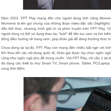
Năm 2023, FPT Play mang đến cho người dùng tính năng Moments
Moments là tên gọi chung của những đoạn video đặc sắc (highlight) có
đấu thể thao, chương trình giải trí và phim truyện trên FPT Play.
người dùng có thể sử dụng thao tác "lướt" để liên tục xem và tìm ki
động điều hướng về trang xem, giúp khán giả dễ dàng thưởng thức t
Chưa dừng lại tại đó, FPT Play còn mang đến nhiều bất ngờ với tính 
Khi theo dõi các nội dung quốc tế, khán giả được tùy chọn ngôn ngữ
cũng như ngôn ngữ phụ đề mong muốn. Với FPT Play, chỉ cần 1 tài k
đa dạng các thiết bị như Smart TV, Smart phone, Tablet, PC/Laptop
cùng thời điểm.