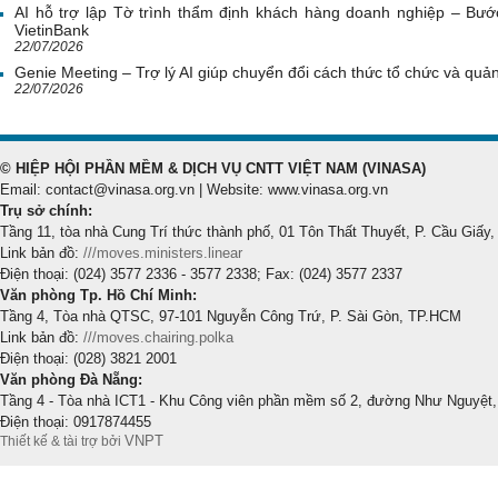
AI hỗ trợ lập Tờ trình thẩm định khách hàng doanh nghiệp – Bước
VietinBank
22/07/2026
Genie Meeting – Trợ lý AI giúp chuyển đổi cách thức tổ chức và quản 
22/07/2026
© HIỆP HỘI PHẦN MỀM & DỊCH VỤ CNTT VIỆT NAM (VINASA)
Email: contact@vinasa.org.vn | Website: www.vinasa.org.vn
Trụ sở chính:
Tầng 11, tòa nhà Cung Trí thức thành phố, 01 Tôn Thất Thuyết, P. Cầu Giấy,
Link bản đồ:
///moves.ministers.linear
Điện thoại: (024) 3577 2336 - 3577 2338; Fax: (024) 3577 2337
Văn phòng Tp. Hồ Chí Minh:
Tầng 4, Tòa nhà QTSC, 97-101 Nguyễn Công Trứ, P. Sài Gòn, TP.HCM
Link bản đồ:
///moves.chairing.polka
Điện thoại: (028) 3821 2001
Văn phòng Đà Nẵng:
Tầng 4 - Tòa nhà ICT1 - Khu Công viên phần mềm số 2, đường Như Nguyệt,
Điện thoại: 0917874455
VNPT
Thiết kế & tài trợ bởi