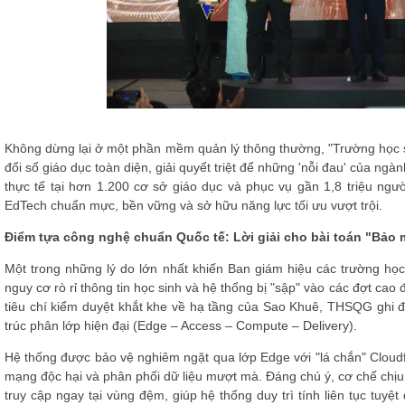
Không dừng lại ở một phần mềm quản lý thông thường, "Trường học số
đổi số giáo dục toàn diện, giải quyết triệt để những 'nỗi đau' của ngàn
thực tế tại hơn 1.200 cơ sở giáo dục và phục vụ gần 1,8 triệu ng
EdTech chuẩn mực, bền vững và sở hữu năng lực tối ưu vượt trội.
Điểm tựa công nghệ chuẩn Quốc tế: Lời giải cho bài toán "Bảo 
Một trong những lý do lớn nhất khiến Ban giám hiệu các trường họ
nguy cơ rò rỉ thông tin học sinh và hệ thống bị "sập" vào các đợt ca
tiêu chí kiểm duyệt khắt khe về hạ tầng của Sao Khuê, THSQG ghi đ
trúc phân lớp hiện đại (Edge – Access – Compute – Delivery).
Hệ thống được bảo vệ nghiêm ngặt qua lớp Edge với "lá chắn" Cloud
mạng độc hại và phân phối dữ liệu mượt mà. Đáng chú ý, cơ chế chịu
truy cập ngay tại vùng đệm, giúp hệ thống duy trì tính liên tục tu