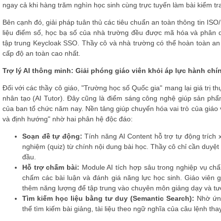
ngay cả khi hàng trăm nghìn học sinh cùng trực tuyến làm bài kiểm tra
Bên cạnh đó, giải pháp tuân thủ các tiêu chuẩn an toàn thông tin ISO
liệu điểm số, học bạ số của nhà trường đều được mã hóa và phân
tập trung Keycloak SSO. Thầy cô và nhà trường có thể hoàn toàn an
cấp độ an toàn cao nhất.
Trợ lý AI thông minh: Giải phóng giáo viên khỏi áp lực hành chí
Đối với các thầy cô giáo, "Trường học số Quốc gia" mang lại giá trị th
nhân tạo (AI Tutor). Đây cũng là điểm sáng công nghệ giúp sản phẩ
của ban tổ chức năm nay. Nền tảng giúp chuyển hóa vai trò của giáo 
và định hướng" nhờ hai phân hệ độc đáo:
Soạn đề tự động:
Tính năng AI Content hỗ trợ tự động trích x
nghiệm (quiz) từ chính nội dung bài học. Thầy cô chỉ cần duyệt 
đầu.
Hỗ trợ chấm bài:
Module AI tích hợp sâu trong nghiệp vụ ch
chấm các bài luận và đánh giá năng lực học sinh. Giáo viên g
thêm năng lượng để tập trung vào chuyên môn giảng dạy và tươ
Tìm kiếm học liệu bằng tư duy (Semantic Search):
Nhờ ứng
thể tìm kiếm bài giảng, tài liệu theo ngữ nghĩa của câu lệnh th