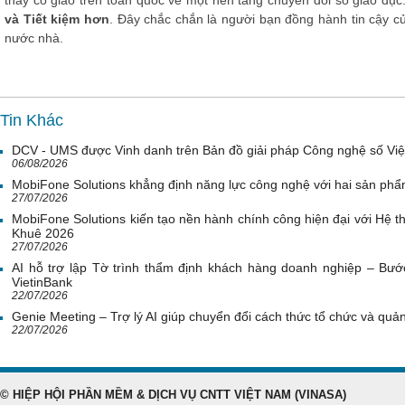
thầy cô giáo trên toàn quốc về một nền tảng chuyển đổi số giáo dục
và Tiết kiệm hơn
. Đây chắc chắn là người bạn đồng hành tin cậy củ
nước nhà.
Tin Khác
DCV - UMS được Vinh danh trên Bản đồ giải pháp Công nghệ số Vi
06/08/2026
MobiFone Solutions khẳng định năng lực công nghệ với hai sản phẩ
27/07/2026
MobiFone Solutions kiến tạo nền hành chính công hiện đại với Hệ th
Khuê 2026
27/07/2026
AI hỗ trợ lập Tờ trình thẩm định khách hàng doanh nghiệp – Bước
VietinBank
22/07/2026
Genie Meeting – Trợ lý AI giúp chuyển đổi cách thức tổ chức và quản 
22/07/2026
© HIỆP HỘI PHẦN MỀM & DỊCH VỤ CNTT VIỆT NAM (VINASA)