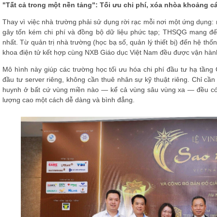
"Tất cả trong một nền tảng": Tối ưu chi phí, xóa nhòa khoảng 
Thay vì việc nhà trường phải sử dụng rời rạc mỗi nơi một ứng dụng: nơ
gây tốn kém chi phí và đồng bộ dữ liệu phức tạp; THSQG mang đến 
nhất. Từ quản trị nhà trường (học bạ số, quản lý thiết bị) đến hệ thố
khoa điện tử kết hợp cùng NXB Giáo dục Việt Nam đều được vận hàn
Mô hình này giúp các trường học tối ưu hóa chi phí đầu tư hạ tần
đầu tư server riêng, không cần thuê nhân sự kỹ thuật riêng. Chỉ cần c
huynh ở bất cứ vùng miền nào — kể cả vùng sâu vùng xa — đều có t
lượng cao một cách dễ dàng và bình đẳng.