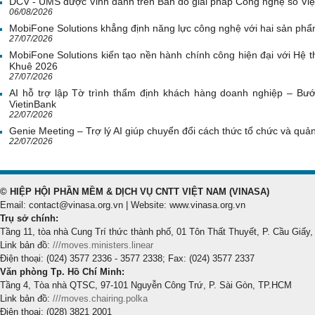
DCV - UMS được Vinh danh trên Bản đồ giải pháp Công nghệ số Vi
06/08/2026
MobiFone Solutions khẳng định năng lực công nghệ với hai sản phẩ
27/07/2026
MobiFone Solutions kiến tạo nền hành chính công hiện đại với Hệ th
Khuê 2026
27/07/2026
AI hỗ trợ lập Tờ trình thẩm định khách hàng doanh nghiệp – Bước
VietinBank
22/07/2026
Genie Meeting – Trợ lý AI giúp chuyển đổi cách thức tổ chức và quản 
22/07/2026
© HIỆP HỘI PHẦN MỀM & DỊCH VỤ CNTT VIỆT NAM (VINASA)
Email: contact@vinasa.org.vn | Website: www.vinasa.org.vn
Trụ sở chính:
Tầng 11, tòa nhà Cung Trí thức thành phố, 01 Tôn Thất Thuyết, P. Cầu Giấy,
Link bản đồ:
///moves.ministers.linear
Điện thoại: (024) 3577 2336 - 3577 2338; Fax: (024) 3577 2337
Văn phòng Tp. Hồ Chí Minh:
Tầng 4, Tòa nhà QTSC, 97-101 Nguyễn Công Trứ, P. Sài Gòn, TP.HCM
Link bản đồ:
///moves.chairing.polka
Điện thoại: (028) 3821 2001