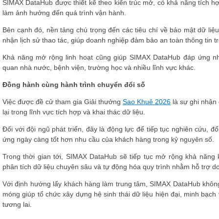
SIMAX DataHub được thiết kế theo kiến trúc mở, có khả năng tích h
làm ảnh hưởng đến quá trình vận hành.
Bên cạnh đó, nền tảng chú trọng đến các tiêu chí về bảo mật dữ liệ
nhận lịch sử thao tác, giúp doanh nghiệp đảm bảo an toàn thông tin tro
Khả năng mở rộng linh hoạt cũng giúp SIMAX DataHub đáp ứng nhu
quan nhà nước, bệnh viện, trường học và nhiều lĩnh vực khác.
Đồng hành cùng hành trình chuyển đổi số
Việc được đề cử tham gia Giải thưởng
Sao Khuê 2026
là sự ghi nhận
lại trong lĩnh vực tích hợp và khai thác dữ liệu.
Đối với đội ngũ phát triển, đây là động lực để tiếp tục nghiên cứu
ứng ngày càng tốt hơn nhu cầu của khách hàng trong kỷ nguyên số.
Trong thời gian tới, SIMAX DataHub sẽ tiếp tục mở rộng khả năng k
phân tích dữ liệu chuyên sâu và tự động hóa quy trình nhằm hỗ trợ doan
Với định hướng lấy khách hàng làm trung tâm, SIMAX DataHub không 
móng giúp tổ chức xây dựng hệ sinh thái dữ liệu hiện đại, minh bạch 
tương lai.