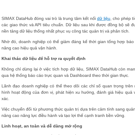
SIMAX DataHub đóng vai trò là trung tâm kết nối
dữ liệu
, cho phép t
các giao thức và API tiêu chuẩn. Dữ liệu sau khi được đồng bộ sẽ đư
nền tảng dữ liệu thống nhất phục vụ công tác quản trị và phân tích.
Nhờ đó, doanh nghiệp có thể giảm đáng kể thời gian tổng hợp báo c
nâng cao hiệu quả vận hành.
Khai thác dữ liệu để hỗ trợ ra quyết định
Không chỉ dừng lại ở việc tích hợp dữ liệu, SIMAX DataHub còn man
qua hệ thống báo cáo trực quan và Dashboard theo thời gian thực.
Lãnh đạo doanh nghiệp có thể theo dõi các chỉ số quan trọng trên
hình hoạt động của đơn vị, phát hiện xu hướng, đánh giá hiệu quả v
xác.
Việc chuyển đổi từ phương thức quản trị dựa trên cảm tính sang quản
nâng cao năng lực điều hành và tạo lợi thế cạnh tranh bền vững.
Linh hoạt, an toàn và dễ dàng mở rộng