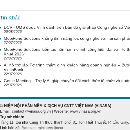
Tin Khác
DCV - UMS được Vinh danh trên Bản đồ giải pháp Công nghệ số Vi
06/08/2026
MobiFone Solutions khẳng định năng lực công nghệ với hai sản phẩ
27/07/2026
MobiFone Solutions kiến tạo nền hành chính công hiện đại với Hệ th
Khuê 2026
27/07/2026
AI hỗ trợ lập Tờ trình thẩm định khách hàng doanh nghiệp – Bước
VietinBank
22/07/2026
Genie Meeting – Trợ lý AI giúp chuyển đổi cách thức tổ chức và quản 
22/07/2026
© HIỆP HỘI PHẦN MỀM & DỊCH VỤ CNTT VIỆT NAM (VINASA)
Email: contact@vinasa.org.vn | Website: www.vinasa.org.vn
Trụ sở chính:
Tầng 11, tòa nhà Cung Trí thức thành phố, 01 Tôn Thất Thuyết, P. Cầu Giấy,
Link bản đồ:
///moves.ministers.linear