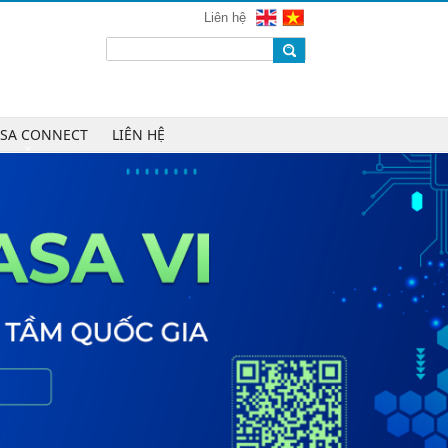
mạng 2026
Liên hệ
Chúc mừng Công ty CP Công nghệ
W.H.Y Soft trở thành Hội viên của
VINASA
Chúc mừng Công ty TNHH Kỹ thuật
số DR trở thành Hội viên của
ASA CONNECT
LIÊN HỆ
VINASA
Chúc mừng Công ty TNHH DTH
Holdings trở thành Hội viên của
VINASA
Chúc mừng Công ty CP Công nghệ
Tài chính VNFITE trở thành Hội viên
của VINASA
vRace lần đầu nhận giải Sao Khuê
cho nền tảng thể thao cộng đồng
Cleeksy DOP: Đồng hành xây dựng
nền tảng vận hành số linh hoạt cho
doanh nghiệp
AIQuinta được vinh danh tại Giải
thưởng Sao Khuê 2026 và Bản đồ
Giải pháp Công nghệ số Việt Nam