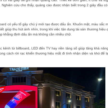
ỉ có vài giây để ghi nhận quảng cáo. Thiết kế đơn giản, ít chữ và log
 Nghiên cứu cho thấy, quảng cáo được nhận biết trong 2 giây đầu có
lboard có yếu tố gây chú ý mới tạo được dấu ấn. Khuôn mặt, màu sắc 
ết giúp thu hút ánh nhìn, trong khi việc tận dụng tài sản thương hiệu
ĐĂNG KÝ HỘI VIÊN
úp khẳng định dấu ấn mà không cần nhiều chữ.
Đăng ký hội viên để 
c kênh từ billboard, LED đến TV hay nền tảng số giúp tăng khả năng
quyền lợi tốt nhất
ong cách rời rạc khiến thương hiệu mất đi tính nhận diện và khó để lạ