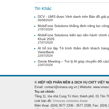
Tin Khác
DCV - UMS được Vinh danh trên Bản đồ giải 
06/08/2026
MobiFone Solutions khẳng định năng lực công
27/07/2026
MobiFone Solutions kiến tạo nền hành chính c
Khuê 2026
27/07/2026
AI hỗ trợ lập Tờ trình thẩm định khách hàn
VietinBank
22/07/2026
Genie Meeting – Trợ lý AI giúp chuyển đổi cách
22/07/2026
© HIỆP HỘI PHẦN MỀM & DỊCH VỤ CNTT VIỆT N
Email: contact@vinasa.org.vn | Website: www.vinas
Trụ sở chính:
Tầng 11, tòa nhà Cung Trí thức thành phố, 01 Tôn T
Link bản đồ:
///moves.ministers.linear
Điện thoại: (024) 3577 2336 - 3577 2338; Fax: (024)