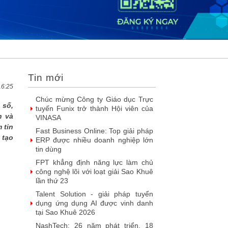
2026
DOOH thế hệ mới: Khi quảng cáo
ngoài trời bước vào kỷ nguyên dữ
liệu
SIMAX DataHub – Nền tảng tích
hợp và khai thác dữ liệu thông minh
được đề cử Giải thưởng Sao Khuê...
Tin mới
FPT Play chiếu trọn vẹn 3 giải bóng
đá ‘hot’ nhất mùa hè 2026
16:25
Chúc mừng Công ty Giáo dục Trực
 số,
tuyến Funix trở thành Hội viên của
n và
VINASA
 tin
Fast Business Online: Top giải pháp
 tạo
ERP được nhiều doanh nghiệp lớn
tin dùng
FPT khẳng định năng lực làm chủ
công nghệ lõi với loạt giải Sao Khuê
lần thứ 23
Talent Solution - giải pháp tuyển
dụng ứng dụng AI được vinh danh
tại Sao Khuê 2026
NashTech: 26 năm phát triển, 18