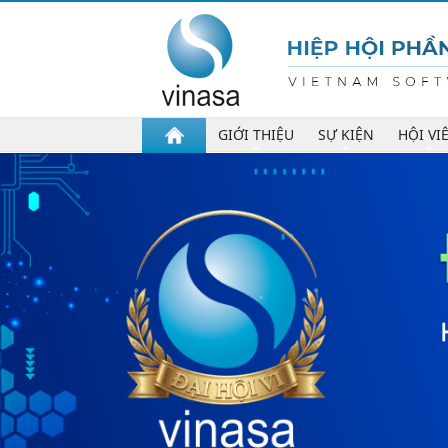
GIỚI THIỆU
SỰ KIỆN
HỘI VI