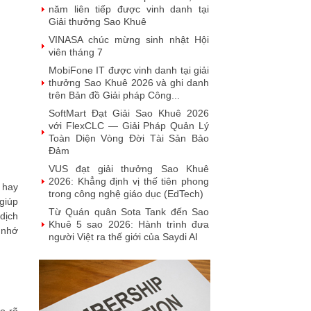
năm liên tiếp được vinh danh tại
Giải thưởng Sao Khuê
VINASA chúc mừng sinh nhật Hội
viên tháng 7
MobiFone IT được vinh danh tại giải
thưởng Sao Khuê 2026 và ghi danh
trên Bản đồ Giải pháp Công...
SoftMart Đạt Giải Sao Khuê 2026
với FlexCLC — Giải Pháp Quản Lý
Toàn Diện Vòng Đời Tài Sản Bảo
Đảm
VUS đạt giải thưởng Sao Khuê
2026: Khẳng định vị thế tiên phong
 hay
trong công nghệ giáo dục (EdTech)
giúp
Từ Quán quân Sota Tank đến Sao
dịch
Khuê 5 sao 2026: Hành trình đưa
 nhớ
người Việt ra thế giới của Saydi AI
Khai phá giá trị từ tri thức doanh
nghiệp: NoteX và hành trình chinh
phục Giải thưởng Sao Khuê 2026
Vietnam Tech Map 2026 công bố bộ
câu hỏi mẫu cho 30 lĩnh vực công