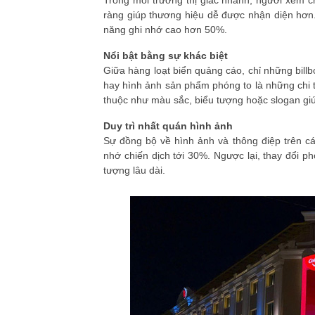
Trong môi trường thị giác nhanh, người xem ch
ràng giúp thương hiệu dễ được nhận diện hơn.
năng ghi nhớ cao hơn 50%.
Nổi bật bằng sự khác biệt
Giữa hàng loạt biển quảng cáo, chỉ những bil
hay hình ảnh sản phẩm phóng to là những chi ti
thuộc như màu sắc, biểu tượng hoặc slogan gi
Duy trì nhất quán hình ảnh
Sự đồng bộ về hình ảnh và thông điệp trên cá
nhớ chiến dịch tới 30%. Ngược lại, thay đổi ph
tượng lâu dài.