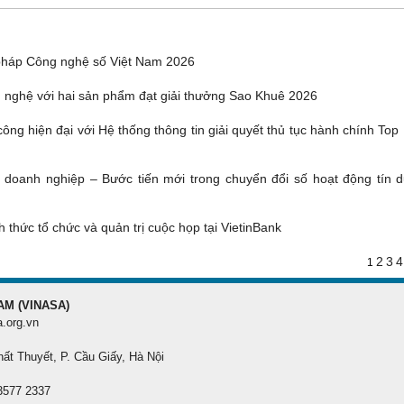
pháp Công nghệ số Việt Nam 2026
 nghệ với hai sản phẩm đạt giải thưởng Sao Khuê 2026
ông hiện đại với Hệ thống thông tin giải quyết thủ tục hành chính Top
g doanh nghiệp – Bước tiến mới trong chuyển đổi số hoạt động tín d
 thức tổ chức và quản trị cuộc họp tại VietinBank
2
3
4
1
AM (VINASA)
a.org.vn
hất Thuyết, P. Cầu Giấy, Hà Nội
 3577 2337