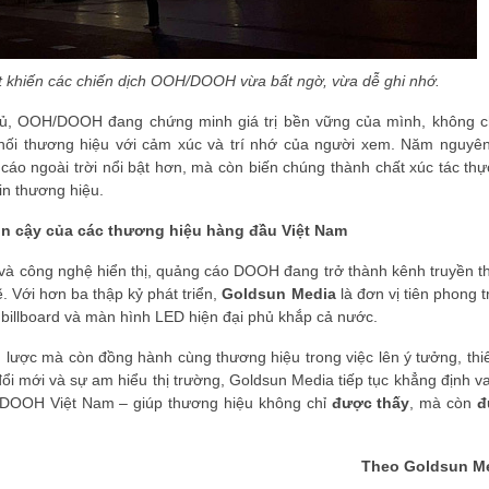
t khiến các chiến dịch OOH/DOOH vừa bất ngờ, vừa dễ ghi nhớ.
ủ, OOH/DOOH đang chứng minh giá trị bền vững của mình, không ch
 nối thương hiệu với cảm xúc và trí nhớ của người xem. Năm nguyên
 cáo ngoài trời nổi bật hơn, mà còn biến chúng thành chất xúc tác thự
in thương hiệu.
n cậy của các thương hiệu hàng đầu Việt Nam
hị và công nghệ hiển thị, quảng cáo DOOH đang trở thành kênh truyền t
 Với hơn ba thập kỷ phát triển,
Goldsun Media
là đơn vị tiên phong 
 billboard và màn hình LED hiện đại phủ khắp cả nước.
ến lược mà còn đồng hành cùng thương hiệu trong việc lên ý tưởng, thi
đổi mới và sự am hiểu thị trường, Goldsun Media tiếp tục khẳng định va
/DOOH Việt Nam – giúp thương hiệu không chỉ
được thấy
, mà còn
đ
Theo Goldsun M