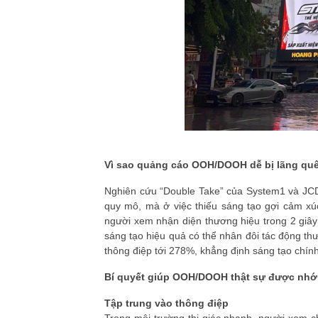
Vì sao quảng cáo OOH/DOOH dễ bị lãng qu
Nghiên cứu “Double Take” của System1 và JCD
quy mô, mà ở việc thiếu sáng tạo gợi cảm xú
người xem nhận diện thương hiệu trong 2 giây
sáng tạo hiệu quả có thể nhân đôi tác động th
thông điệp tới 278%, khẳng định sáng tạo chín
Bí quyết giúp OOH/DOOH thật sự được nhớ
Tập trung vào thông điệp