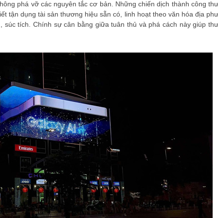
ông phá vỡ các nguyên tắc cơ bản. Những chiến dịch thành công th
iết tận dụng tài sản thương hiệu sẵn có, linh hoạt theo văn hóa địa p
, súc tích. Chính sự cân bằng giữa tuân thủ và phá cách này giúp th