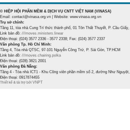
© HIỆP HỘI PHẦN MỀM & DỊCH VỤ CNTT VIỆT NAM (VINASA)
Email: contact@vinasa.org.vn | Website: www.vinasa.org.vn
Trụ sở chính:
Tầng 11, tòa nhà Cung Trí thức thành phố, 01 Tôn Thất Thuyết, P. Cầu Giấy,
Link bản đồ:
///moves.ministers.linear
Điện thoại: (024) 3577 2336 - 3577 2338; Fax: (024) 3577 2337
Văn phòng Tp. Hồ Chí Minh:
Tầng 4, Tòa nhà QTSC, 97-101 Nguyễn Công Trứ, P. Sài Gòn, TP.HCM
Link bản đồ:
///moves.chairing.polka
Điện thoại: (028) 3821 2001
Văn phòng Đà Nẵng:
Tầng 4 - Tòa nhà ICT1 - Khu Công viên phần mềm số 2, đường Như Nguyệt,
Điện thoại: 0917874455
VNPT
Thiết kế & tài trợ bởi