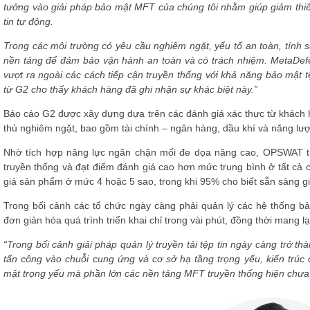
tưởng vào giải pháp bảo mật MFT của chúng tôi nhằm giúp giảm thiểu c
tin tự động.
Trong các môi trường có yêu cầu nghiêm ngặt, yếu tố an toàn, tính s
nền tảng
để đảm bảo vận hành an toàn và có trách nhiệm. MetaDef
vượt ra ngoài các cách tiếp cận truyền thống với khả năng bảo mật t
từ G2 cho thấy khách hàng đã ghi nhận sự khác biệt này.”
Báo cáo G2 được xây dựng dựa trên các đánh giá xác thực từ khách 
thủ nghiêm ngặt, bao gồm tài chính – ngân hàng, dầu khí và năng lượ
Nhờ tích hợp năng
lực ngăn chặn
mối đe dọa nâng cao, OPSWAT ti
truyền thống và đạt điểm đánh giá cao hơn mức trung bình ở tất cả
giá sản phẩm ở mức 4 hoặc 5 sao, trong
khi
95% cho biết sẵn sàng giớ
Trong bối cảnh các
tổ
chức
ngày càng phải quản lý các hệ thống b
đơn giản hóa quá trình triển khai chỉ trong vài phút, đồng thời mang l
“
Trong bối cảnh giải pháp quản lý truyền tải tệp tin ngày càng trở 
tấn công vào chuỗi cung ứng và cơ sở hạ tầng trọng yếu, kiến trú
mật trọng
yếu
mà phần lớn các nền tảng MFT
truyền thống hiện chưa 