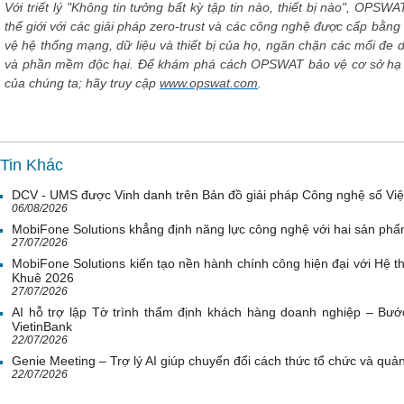
Với triết lý "Không tin tưởng bất kỳ tập tin nào, thiết bị nào", OPS
thế giới với các giải pháp zero-trust và các công nghệ được cấp bằng
vệ hệ thống mạng, dữ liệu và thiết bị của họ, ngăn chặn các mối đe d
và phần mềm độc hại. Để khám phá cách OPSWAT bảo vệ cơ sở hạ tần
của chúng ta; hãy truy cập
www.opswat.com
.
Tin Khác
DCV - UMS được Vinh danh trên Bản đồ giải pháp Công nghệ số Vi
06/08/2026
MobiFone Solutions khẳng định năng lực công nghệ với hai sản phẩ
27/07/2026
MobiFone Solutions kiến tạo nền hành chính công hiện đại với Hệ th
Khuê 2026
27/07/2026
AI hỗ trợ lập Tờ trình thẩm định khách hàng doanh nghiệp – Bước
VietinBank
22/07/2026
Genie Meeting – Trợ lý AI giúp chuyển đổi cách thức tổ chức và quản 
22/07/2026