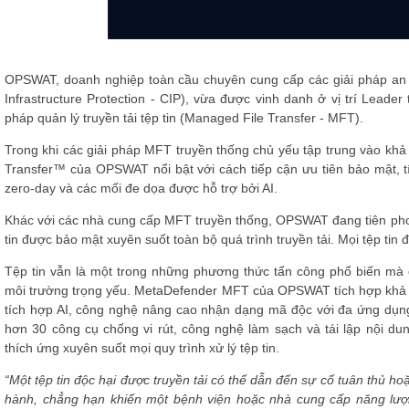
OPSWAT, doanh nghiệp toàn cầu chuyên cung cấp các giải pháp an n
Infrastructure Protection - CIP), vừa được vinh danh ở vị trí Lead
pháp quản lý truyền tải tệp tin (Managed File Transfer - MFT).
Trong khi các giải pháp MFT truyền thống chủ yếu tập trung vào khả
Transfer™ của OPSWAT nổi bật với cách tiếp cận ưu tiên bảo mật, 
zero-day và các mối đe dọa được hỗ trợ bởi AI.
Khác với các nhà cung cấp MFT truyền thống, OPSWAT đang tiên phon
tin được bảo mật xuyên suốt toàn bộ quá trình truyền tải. Mọi tệp tin
Tệp tin vẫn là một trong những phương thức tấn
công
phổ biến mà 
môi trường trọng yếu. MetaDefender MFT
của OPSWAT
tích hợp khả
tích hợp
AI, công nghệ nâng cao nhận dạng mã độc với đa ứng dụn
hơn 30 công cụ chống vi rút
, công nghệ làm sạch và tái lập nội d
thích ứng xuyên suốt mọi quy trình xử lý tệp tin.
“Một tệp tin độc hại được truyền tải có thể dẫn đến sự cố tuân thủ h
hành, chẳng hạn khiến một bệnh viện hoặc nhà cung cấp năng lượn