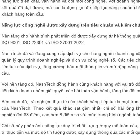
năng lực triển khai, vận hành và đổi mới công nghệ. Với doanh nghi
kết quả đã đạt được, mà còn là động lực để tiếp tục nâng chuẩn chấ
khách hàng toàn cầu.
Năng lực công nghệ được xây dựng trên tiêu chuẩn và kiểm ch
Nền tảng cho hành trình phát triển đó được xây dựng từ hệ thống quả
ISO 9001, ISO 22301 và ISO 27001:2022.
NashTech đã và đang cung cấp dịch vụ cho hàng nghìn doanh nghiệp
quản lý quy trình doanh nghiệp và dịch vụ công nghệ số. Các tiêu 
liên tục của dịch vụ, tăng cường bảo mật thông tin và mở rộng năng 
cầu.
Với nền tảng đó, NashTech đồng hành cùng khách hàng với vai trò đối
tiêu kinh doanh nhằm giải quyết các bài toán vận hành, tăng tốc đổi mớ
Bên cạnh đó, trải nghiệm thực tế của khách hàng tiếp tục là một tro
của NashTech. Theo kết quả khảo sát gần nhất, chỉ số hài lòng k
nghiệp đạt 63 điểm, cao hơn 8 điểm so với mức trung bình ngành toà
Chỉ số này phản ánh năng lực duy trì chất lượng ở quy mô toàn cầu
trị thực tiễn và mức độ tin tưởng được xây dựng thông qua các mối q