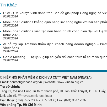
Tin Khác
DCV - UMS được Vinh danh trên Bản đồ giải pháp Công nghệ số Vi
06/08/2026
MobiFone Solutions khẳng định năng lực công nghệ với hai sản phẩ
27/07/2026
MobiFone Solutions kiến tạo nền hành chính công hiện đại với Hệ th
Khuê 2026
27/07/2026
AI hỗ trợ lập Tờ trình thẩm định khách hàng doanh nghiệp – Bước
VietinBank
22/07/2026
Genie Meeting – Trợ lý AI giúp chuyển đổi cách thức tổ chức và quản 
22/07/2026
© HIỆP HỘI PHẦN MỀM & DỊCH VỤ CNTT VIỆT NAM (VINASA)
Email: contact@vinasa.org.vn | Website: www.vinasa.org.vn
Trụ sở chính:
Tầng 11, tòa nhà Cung Trí thức thành phố, 01 Tôn Thất Thuyết, P. Cầu Giấy,
Link bản đồ:
///moves.ministers.linear
Điện thoại: (024) 3577 2336 - 3577 2338; Fax: (024) 3577 2337
Văn phòng Tp. Hồ Chí Minh: