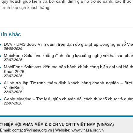
quy hoạch giúp kiểm tra bối cảnh, định giá hỗ trợ so sánh, xác thự
trình tiếp cận khách hàng.
Tin Khác
DCV - UMS được Vinh danh trên Bản đồ giải pháp Công nghệ số Vi
06/08/2026
MobiFone Solutions khẳng định năng lực công nghệ với hai sản phẩ
27/07/2026
MobiFone Solutions kiến tạo nền hành chính công hiện đại với Hệ th
Khuê 2026
27/07/2026
AI hỗ trợ lập Tờ trình thẩm định khách hàng doanh nghiệp – Bước
VietinBank
22/07/2026
Genie Meeting – Trợ lý AI giúp chuyển đổi cách thức tổ chức và quản 
22/07/2026
© HIỆP HỘI PHẦN MỀM & DỊCH VỤ CNTT VIỆT NAM (VINASA)
Email: contact@vinasa.org.vn | Website: www.vinasa.org.vn