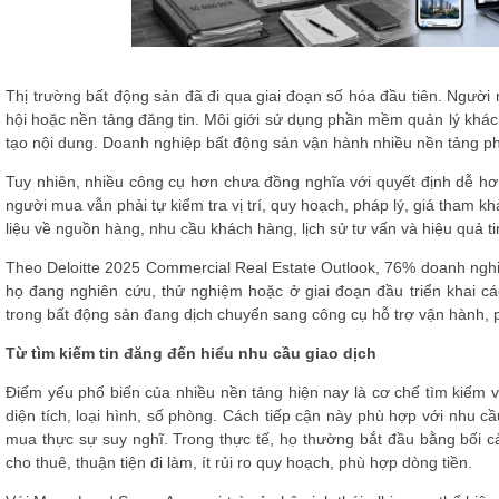
Thị trường bất động sản đã đi qua giai đoạn số hóa đầu tiên. Ngườ
hội hoặc nền tảng đăng tin. Môi giới sử dụng phần mềm quản lý khác
tạo nội dung. Doanh nghiệp bất động sản vận hành nhiều nền tảng phụ
Tuy nhiên, nhiều công cụ hơn chưa đồng nghĩa với quyết định dễ hơ
người mua vẫn phải tự kiểm tra vị trí, quy hoạch, pháp lý, giá tham k
liệu về nguồn hàng, nhu cầu khách hàng, lịch sử tư vấn và hiệu quả t
Theo Deloitte 2025 Commercial Real Estate Outlook, 76% doanh nghi
họ đang nghiên cứu, thử nghiệm hoặc ở giai đoạn đầu triển khai các
trong bất động sản đang dịch chuyển sang công cụ hỗ trợ vận hành, p
Từ tìm kiếm tin đăng đến hiểu nhu cầu giao dịch
Điểm yếu phổ biến của nhiều nền tảng hiện nay là cơ chế tìm kiếm 
diện tích, loại hình, số phòng. Cách tiếp cận này phù hợp với nhu
mua thực sự suy nghĩ. Trong thực tế, họ thường bắt đầu bằng bối c
cho thuê, thuận tiện đi làm, ít rủi ro quy hoạch, phù hợp dòng tiền.