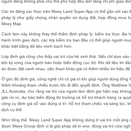
người đăng không phải chủ thể phù hợp đều làm tăng chi phí giao dịc
Các tin đăng xác thực trên Meey Land Super App có thể gắn với xác th
pháp lý như giấy chứng nhận quyền sử dụng đất, hợp đồng mua bá
Meey Map.
Cách làm này không thay thế thẩm định pháp lý, kiểm tra thực địa
hành trình giao dịch, các lớp kiểm tra ban đầu có thể giúp người mua 
khác biệt bằng dữ liệu minh bạch hơn.
Lớp định giá cũng cho thấy vai trò của hệ sinh thái. Nếu chỉ dựa và
bởi kỳ vọng của người bán hoặc biến động cục bộ. Khi dữ liệu tin đăng
án được đặt cạnh nhau, việc tham khảo giá có thêm nhiều tín hiệu để 
Ở góc độ định giá, công nghệ chỉ có giá trị khi giúp người dùng tổng 
thêm khoảng tham chiếu trước khi đi đến quyết định. Ông Matthew 
JLL Australia, cho rằng vai trò của người làm định giá hiện nay khô
giải rủi ro, dự báo biến động thị trường và hỗ trợ khách hàng ra quy
công cụ định giá số vào đúng vị trí: hỗ trợ tham chiếu và sàng lọc, 
dịch cụ thể.
Nhìn tổng thể, Meey Land Super App không dừng ở vai trò một ứng 
được Meey Group định vị là giải pháp all-in-one, đóng vai trò cửa ngõ 