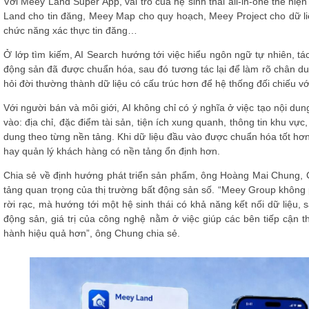
Với Meey Land Super App, vai trò của hệ sinh thái all-in-one thể hiệ
Land cho tin đăng, Meey Map cho quy hoạch, Meey Project cho dữ liệu
chức năng xác thực tin đăng…
Ở lớp tìm kiếm, AI Search hướng tới việc hiểu ngôn ngữ tự nhiên, t
động sản đã được chuẩn hóa, sau đó tương tác lại để làm rõ chân d
hỏi đời thường thành dữ liệu có cấu trúc hơn để hệ thống đối chiếu vớ
Với người bán và môi giới, AI không chỉ có ý nghĩa ở việc tạo nội d
vào: địa chỉ, đặc điểm tài sản, tiện ích xung quanh, thông tin khu vự
dung theo từng nền tảng. Khi dữ liệu đầu vào được chuẩn hóa tốt hơn
hay quản lý khách hàng có nền tảng ổn định hơn.
Chia sẻ về định hướng phát triển sản phẩm, ông Hoàng Mai Chung, 
tảng quan trọng của thị trường bất động sản số. “Meey Group không 
rời rạc, mà hướng tới một hệ sinh thái có khả năng kết nối dữ liệu, 
động sản, giá trị của công nghệ nằm ở việc giúp các bên tiếp cận t
hành hiệu quả hơn”, ông Chung chia sẻ.