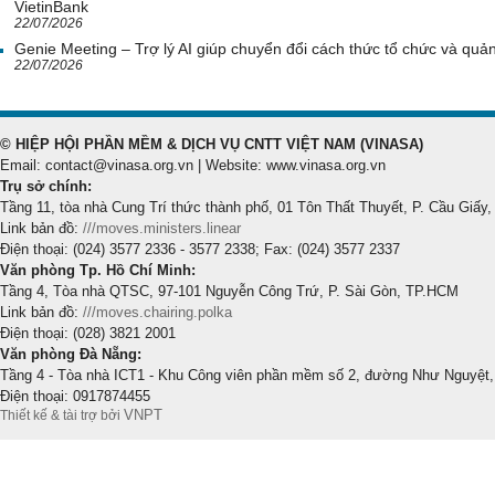
VietinBank
22/07/2026
Genie Meeting – Trợ lý AI giúp chuyển đổi cách thức tổ chức và quản 
22/07/2026
© HIỆP HỘI PHẦN MỀM & DỊCH VỤ CNTT VIỆT NAM (VINASA)
Email: contact@vinasa.org.vn | Website: www.vinasa.org.vn
Trụ sở chính:
Tầng 11, tòa nhà Cung Trí thức thành phố, 01 Tôn Thất Thuyết, P. Cầu Giấy,
Link bản đồ:
///moves.ministers.linear
Điện thoại: (024) 3577 2336 - 3577 2338; Fax: (024) 3577 2337
Văn phòng Tp. Hồ Chí Minh:
Tầng 4, Tòa nhà QTSC, 97-101 Nguyễn Công Trứ, P. Sài Gòn, TP.HCM
Link bản đồ:
///moves.chairing.polka
Điện thoại: (028) 3821 2001
Văn phòng Đà Nẵng:
Tầng 4 - Tòa nhà ICT1 - Khu Công viên phần mềm số 2, đường Như Nguyệt,
Điện thoại: 0917874455
VNPT
Thiết kế & tài trợ bởi