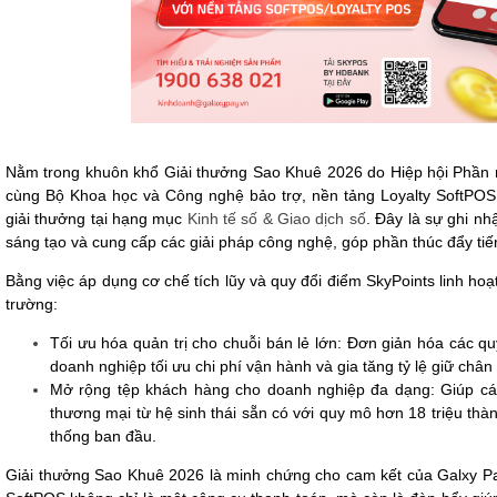
Nằm trong khuôn khổ Giải thưởng Sao Khuê 2026 do Hiệp hội Phần
cùng Bộ Khoa học và Công nghệ bảo trợ, nền tảng Loyalty SoftPOS
giải thưởng tại hạng mục
Kinh tế số & Giao dịch số
. Đây là sự ghi nh
sáng tạo và cung cấp các giải pháp công nghệ, góp phần thúc đẩy tiế
Bằng việc áp dụng cơ chế tích lũy và quy đổi điểm SkyPoints linh hoạt, 
trường:
Tối ưu hóa quản trị cho chuỗi bán lẻ lớn: Đơn giản hóa các qu
doanh nghiệp tối ưu chi phí vận hành và gia tăng tỷ lệ giữ chân
Mở rộng tệp khách hàng cho doanh nghiệp đa dạng: Giúp các h
thương mại từ hệ sinh thái sẵn có với quy mô hơn 18 triệu thà
thống ban đầu.
Giải thưởng Sao Khuê 2026 là minh chứng cho cam kết của Galxy Pay