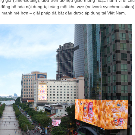
 giờ (time-slotting), dựa trên dữ liệu giao thông hoặc hành vi di chu
đồng bộ hóa nội dung tại cùng một khu vực (network synchronization),
ng mạnh mẽ hơn – giải pháp đã bắt đầu được áp dụng tại Việt Nam.