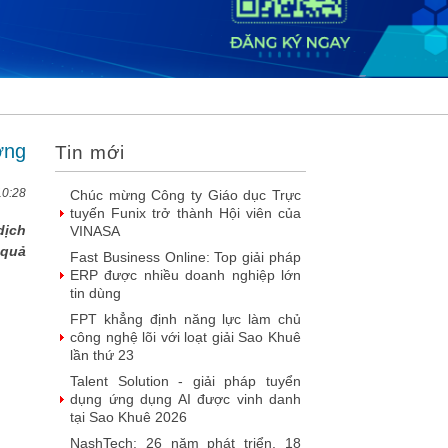
2026
DOOH thế hệ mới: Khi quảng cáo
ngoài trời bước vào kỷ nguyên dữ
liệu
SIMAX DataHub – Nền tảng tích
hợp và khai thác dữ liệu thông minh
được đề cử Giải thưởng Sao Khuê...
ơng
Tin mới
FPT Play chiếu trọn vẹn 3 giải bóng
đá ‘hot’ nhất mùa hè 2026
10:28
Chúc mừng Công ty Giáo dục Trực
tuyến Funix trở thành Hội viên của
dịch
VINASA
 quả
Fast Business Online: Top giải pháp
ERP được nhiều doanh nghiệp lớn
tin dùng
FPT khẳng định năng lực làm chủ
công nghệ lõi với loạt giải Sao Khuê
lần thứ 23
Talent Solution - giải pháp tuyển
dụng ứng dụng AI được vinh danh
tại Sao Khuê 2026
NashTech: 26 năm phát triển, 18