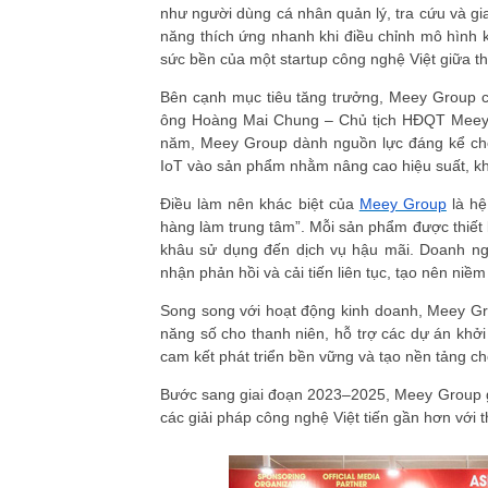
như người dùng cá nhân quản lý, tra cứu và gi
năng thích ứng nhanh khi điều chỉnh mô hình 
sức bền của một startup công nghệ Việt giữa t
Bên cạnh mục tiêu tăng trưởng, Meey Group cò
ông Hoàng Mai Chung – Chủ tịch HĐQT Meey 
năm, Meey Group dành nguồn lực đáng kể ch
IoT vào sản phẩm nhằm nâng cao hiệu suất, kh
Điều làm nên khác biệt của
Meey Group
là hệ
hàng làm trung tâm”. Mỗi sản phẩm được thiết 
khâu sử dụng đến dịch vụ hậu mãi. Doanh ngh
nhận phản hồi và cải tiến liên tục, tạo nên niềm
Song song với hoạt động kinh doanh, Meey Grou
năng số cho thanh niên, hỗ trợ các dự án khởi
cam kết phát triển bền vững và tạo nền tảng c
Bước sang giai đoạn 2023–2025, Meey Group gh
các giải pháp công nghệ Việt tiến gần hơn với t