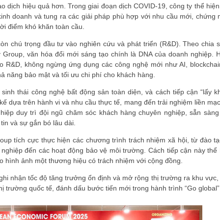
ao dịch hiệu quả hơn. Trong giai đoạn dịch COVID-19, công ty thể hiện
kinh doanh và tung ra các giải pháp phù hợp với nhu cầu mới, chứng 
hời điểm khó khăn toàn cầu.
n chú trọng đầu tư vào nghiên cứu và phát triển (R&D). Theo chia s
Group, văn hóa đổi mới sáng tạo chính là DNA của doanh nghiệp. 
o R&D, không ngừng ứng dụng các công nghệ mới như AI, blockchai
ĐĂNG KÝ HỘI VIÊN
ả năng bảo mật và tối ưu chi phí cho khách hàng.
Đăng ký hội viên để 
 sinh thái công nghệ bất động sản toàn diện, và cách tiếp cận “lấy k
quyền lợi tốt nhất
kế dựa trên hành vi và nhu cầu thực tế, mang đến trải nghiệm liền mạc
iệp duy trì đội ngũ chăm sóc khách hàng chuyên nghiệp, sẵn sàng 
 tin và sự gắn bó lâu dài.
p tích cực thực hiện các chương trình trách nhiệm xã hội, từ đào tạ
 nghiệp đến các hoạt động bảo vệ môi trường. Cách tiếp cận này thể 
ho hình ảnh một thương hiệu có trách nhiệm với cộng đồng.
i nhận tốc độ tăng trưởng ổn định và mở rộng thị trường ra khu vực,
hị trường quốc tế, đánh dấu bước tiến mới trong hành trình “Go global”