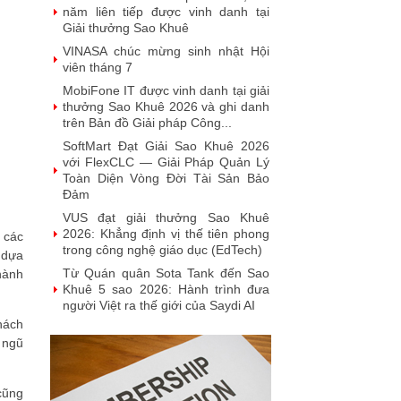
năm liên tiếp được vinh danh tại
Giải thưởng Sao Khuê
VINASA chúc mừng sinh nhật Hội
viên tháng 7
MobiFone IT được vinh danh tại giải
thưởng Sao Khuê 2026 và ghi danh
trên Bản đồ Giải pháp Công...
SoftMart Đạt Giải Sao Khuê 2026
với FlexCLC — Giải Pháp Quản Lý
Toàn Diện Vòng Đời Tài Sản Bảo
Đảm
VUS đạt giải thưởng Sao Khuê
2026: Khẳng định vị thế tiên phong
 các
trong công nghệ giáo dục (EdTech)
 dựa
Từ Quán quân Sota Tank đến Sao
 hành
Khuê 5 sao 2026: Hành trình đưa
người Việt ra thế giới của Saydi AI
hách
Khai phá giá trị từ tri thức doanh
 ngũ
nghiệp: NoteX và hành trình chinh
phục Giải thưởng Sao Khuê 2026
Vietnam Tech Map 2026 công bố bộ
cũng
câu hỏi mẫu cho 30 lĩnh vực công