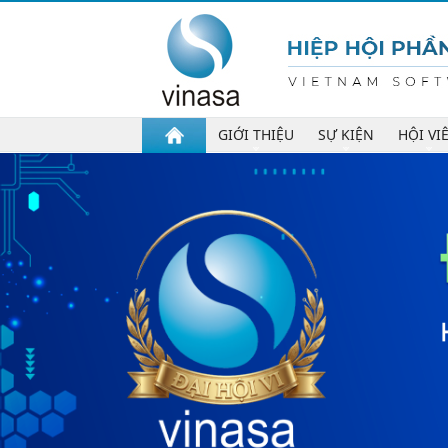
GIỚI THIỆU
SỰ KIỆN
HỘI VI