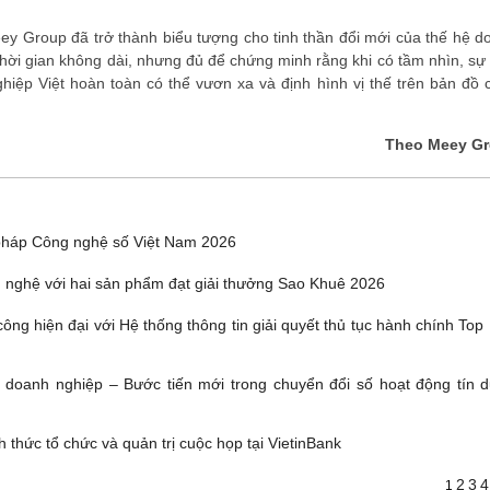
ey Group đã trở thành biểu tượng cho tinh thần đổi mới của thế hệ d
ời gian không dài, nhưng đủ để chứng minh rằng khi có tầm nhìn, sự 
nghiệp Việt hoàn toàn có thể vươn xa và định hình vị thế trên bản đồ 
Theo Meey G
pháp Công nghệ số Việt Nam 2026
 nghệ với hai sản phẩm đạt giải thưởng Sao Khuê 2026
ông hiện đại với Hệ thống thông tin giải quyết thủ tục hành chính Top
g doanh nghiệp – Bước tiến mới trong chuyển đổi số hoạt động tín d
 thức tổ chức và quản trị cuộc họp tại VietinBank
2
3
4
1