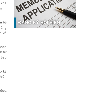
 khả
nghệ và thị trường
minh
Giải pháp PGx của GeneStory: Lời
giải cho bài toán tự chủ công nghệ y
tế số tại Sao Khuê 2026
ĐĂNG KÝ HỘI VIÊN
ẻ từ
Ứng dụng nhận diện cuộc gọi
Hằng
iCallme giành giải thưởng Sao Khuê
n và
2026
Tingee by HENO được vinh danh tại
Sao Khuê 2026 với nền tảng Ngân
hưởng
hách
hàng Mở và Quản lý thanh toán
h từ
qua...
tiếp
MB ghi dấu ấn với 5 giải thưởng
Sao Khuê 2026
o kỹ
MyShop Pro được vinh danh tại Sao
hiện
Khuê 2026: Khẳng định dấu ấn tiên
phong của BIDV trong hành trình...
SACOMBANK nhận giải thưởng Sao
 đưa
Khuê 2026 và ghi tên trên Bản đồ
.
Giải pháp Công nghệ số Việt Nam
VietinBank eFAST Mobile - ngân
hàng số doanh nghiệp thế hệ mới