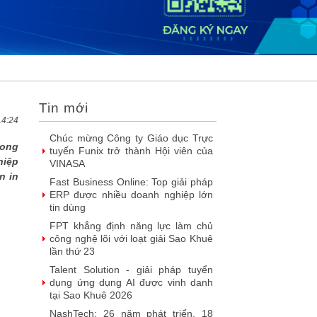
2026
DOOH thế hệ mới: Khi quảng cáo
ngoài trời bước vào kỷ nguyên dữ
liệu
SIMAX DataHub – Nền tảng tích
hợp và khai thác dữ liệu thông minh
được đề cử Giải thưởng Sao Khuê...
Tin mới
FPT Play chiếu trọn vẹn 3 giải bóng
đá ‘hot’ nhất mùa hè 2026
14:24
Chúc mừng Công ty Giáo dục Trực
rong
tuyến Funix trở thành Hội viên của
hiệp
VINASA
n in
Fast Business Online: Top giải pháp
ERP được nhiều doanh nghiệp lớn
tin dùng
FPT khẳng định năng lực làm chủ
công nghệ lõi với loạt giải Sao Khuê
lần thứ 23
Talent Solution - giải pháp tuyển
dụng ứng dụng AI được vinh danh
tại Sao Khuê 2026
NashTech: 26 năm phát triển, 18