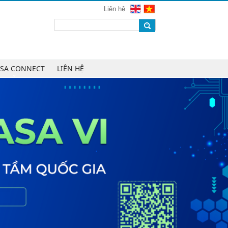
mạng 2026
Liên hệ
Chúc mừng Công ty CP Công nghệ
W.H.Y Soft trở thành Hội viên của
VINASA
Chúc mừng Công ty TNHH Kỹ thuật
số DR trở thành Hội viên của
ASA CONNECT
LIÊN HỆ
VINASA
Chúc mừng Công ty TNHH DTH
Holdings trở thành Hội viên của
VINASA
Chúc mừng Công ty CP Công nghệ
Tài chính VNFITE trở thành Hội viên
của VINASA
vRace lần đầu nhận giải Sao Khuê
cho nền tảng thể thao cộng đồng
Cleeksy DOP: Đồng hành xây dựng
nền tảng vận hành số linh hoạt cho
doanh nghiệp
AIQuinta được vinh danh tại Giải
thưởng Sao Khuê 2026 và Bản đồ
Giải pháp Công nghệ số Việt Nam