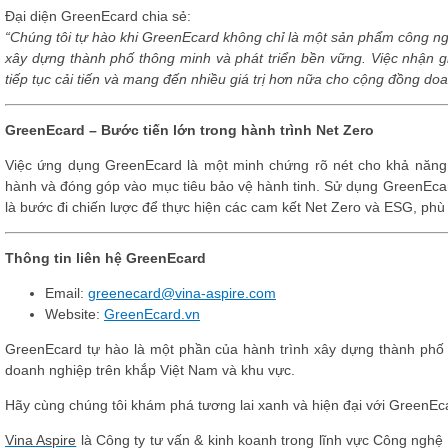
Đại diện GreenEcard chia sẻ:
“Chúng tôi tự hào khi GreenEcard không chỉ là một sản phẩm công ng
xây dựng thành phố thông minh và phát triển bền vững. Việc nhận gi
tiếp tục cải tiến và mang đến nhiều giá trị hơn nữa cho cộng đồng do
GreenEcard – Bước tiến lớn trong hành trình Net Zero
Việc ứng dụng GreenEcard là một minh chứng rõ nét cho khả năng
hành và đóng góp vào mục tiêu bảo vệ hành tinh. Sử dụng GreenEcard
là bước đi chiến lược để thực hiện các cam kết Net Zero và ESG, phù
Thông tin liên hệ GreenEcard
Email
:
greenecard@vina-aspire.com
Website
:
GreenEcard.vn
GreenEcard
tự hào là một phần của hành trình xây dựng thành phố
doanh nghiệp trên khắp Việt Nam và khu vực.
Hãy cùng chúng tôi khám phá tương lai xanh và hiện đại với GreenEc
Vina Aspire
là Công ty tư vấn & kinh koanh trong lĩnh vực Công nghệ