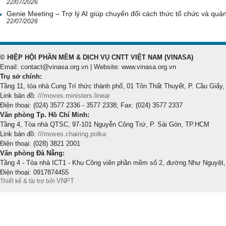
22/07/2026
Genie Meeting – Trợ lý AI giúp chuyển đổi cách thức tổ chức và quản 
22/07/2026
© HIỆP HỘI PHẦN MỀM & DỊCH VỤ CNTT VIỆT NAM (VINASA)
Email: contact@vinasa.org.vn | Website: www.vinasa.org.vn
Trụ sở chính:
Tầng 11, tòa nhà Cung Trí thức thành phố, 01 Tôn Thất Thuyết, P. Cầu Giấy,
Link bản đồ:
///moves.ministers.linear
Điện thoại: (024) 3577 2336 - 3577 2338; Fax: (024) 3577 2337
Văn phòng Tp. Hồ Chí Minh:
Tầng 4, Tòa nhà QTSC, 97-101 Nguyễn Công Trứ, P. Sài Gòn, TP.HCM
Link bản đồ:
///moves.chairing.polka
Điện thoại: (028) 3821 2001
Văn phòng Đà Nẵng:
Tầng 4 - Tòa nhà ICT1 - Khu Công viên phần mềm số 2, đường Như Nguyệt,
Điện thoại: 0917874455
VNPT
Thiết kế & tài trợ bởi