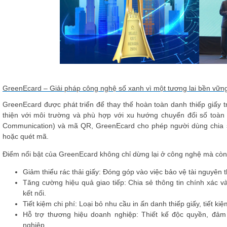
GreenEcard – Giải pháp công nghệ số xanh vì một tương lai bền vữn
GreenEcard được phát triển để thay thế hoàn toàn danh thiếp giấy t
thiện với môi trường và phù hợp với xu hướng chuyển đổi số toàn 
Communication)
và
mã QR
, GreenEcard cho phép người dùng chia s
hoặc quét mã.
Điểm nổi bật của GreenEcard không chỉ dừng lại ở công nghệ mà còn
Giảm thiểu rác thải giấy
: Đóng góp vào việc bảo vệ tài nguyên t
Tăng cường hiệu quả giao tiếp
: Chia sẻ thông tin chính xác 
kết nối.
Tiết kiệm chi phí
: Loại bỏ nhu cầu in ấn danh thiếp giấy, tiết k
Hỗ trợ thương hiệu doanh nghiệp
: Thiết kế độc quyền, đả
nghiệp.