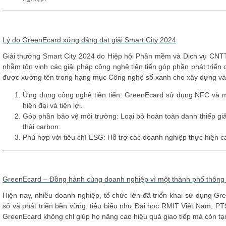
Lý do GreenEcard xứng đáng đạt giải Smart City 2024
Giải thưởng Smart City 2024 do
Hiệp hội Phần mềm và Dịch vụ CNT
nhằm tôn vinh các giải pháp công nghệ tiên tiến góp phần phát triển
được xướng tên trong hạng mục
Công nghệ số xanh cho xây dựng và
Ứng dụng công nghệ tiên tiến
: GreenEcard sử dụng NFC và mã
hiện đại và tiện lợi.
Góp phần bảo vệ môi trường
: Loại bỏ hoàn toàn danh thiếp giấ
thải carbon.
Phù hợp với tiêu chí ESG
: Hỗ trợ các doanh nghiệp thực hiện c
GreenEcard – Đồng hành cùng doanh nghiệp vì một thành phố thông
Hiện nay, nhiều doanh nghiệp, tổ chức lớn đã triển khai sử dụng G
số và phát triển bền vững, tiêu biểu như
Đại học RMIT Việt Nam
,
PT
GreenEcard không chỉ giúp họ nâng cao hiệu quả giao tiếp mà còn tạ