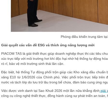
Phòng điều khiển trung tâm tạ
Giải quyết các vấn đề ESG và thích ứng năng lượng mới
PIACOM TAS là giải thiết thực giúp doanh nghiệp thực thi các tiêu ch
xúc trực tiếp với môi trường hơi khí độc hại nhờ hệ thống tự động h
rò rỉ, bảo vệ môi trường sinh thái lân cận.
Đặc biệt, hệ thống Tự động phối trộn giúp các Kho xăng dầu chuẩn b
xăng E10 từ 1/6/2026 của Chính phủ. Việc phối trộn trực tiếp trên đ
nước và tách lớp do lưu trữ lâu trong bể chứa, đảm bảo cung ứng ng
Việc được vinh danh tại Sao Khuê 2026 một lần nữa khẳng định
giải
công cụ công nghệ thiết thực, đồng hành cùng sự phát triển an toàn,