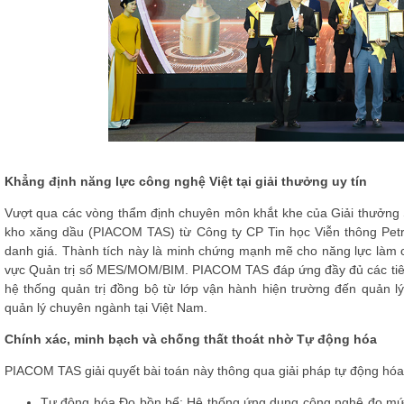
Khẳng định năng lực công nghệ Việt tại giải thưởng uy tín
Vượt qua các vòng thẩm định chuyên môn khắt khe của Giải thưởng
kho xăng dầu (PIACOM TAS) từ Công ty CP Tin học Viễn thông Petr
danh giá. Thành tích này là minh chứng mạnh mẽ cho năng lực làm c
vực Quản trị số MES/MOM/BIM. PIACOM TAS đáp ứng đầy đủ các tiê
hệ thống quản trị đồng bộ từ lớp vận hành hiện trường đến quản lý
quản lý chuyên ngành tại Việt Nam.
Chính xác, minh bạch và chống thất thoát nhờ Tự động hóa
PIACOM TAS giải quyết bài toán này thông qua giải pháp tự động hóa 
Tự động hóa Đo bồn bể: Hệ thống ứng dụng công nghệ đo mức 