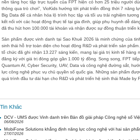
nền tảng học tập trực tuyến của FPT hiện có hơn 25 triệu người 
thông qua trò chơi”, VioKids hướng tới phát triển đồng thời 7 năng lự
Big Data để cá nhân hóa lộ trình học tập và tối ưu trải nghiệm tươn
kết nối với các hoạt động thực tế tại gia đình, giúp phụ huynh dễ dà
đã thu hút hơn 100.000 tài khoản và nhận được sự đồng thuận triển k
Sản phẩm được vinh danh tại Sao Khuê 2026 là minh chứng của tinh
sinh thái hỗ trợ toàn diện cho hoạt động R&D và phát triển sản phẩm
tổ chức đã ghi nhận 13.227 sáng kiến, mang lại giá trị kinh tế hàng
đăng ký với giá trị đóng góp gần 1.000 tỷ đồng. Song song, FPT ti
Quantum AI, Cyber Security, UAV, Data và công nghệ đường sắt, hướn
lực công nghệ phục vụ chủ quyền số quốc gia. Những sản phẩm được
quá trình đầu tư dài hạn cho R&D và phát triển hệ sinh thái Made by
Tin Khác
DCV - UMS được Vinh danh trên Bản đồ giải pháp Công nghệ số Vi
06/08/2026
MobiFone Solutions khẳng định năng lực công nghệ với hai sản phẩ
27/07/2026