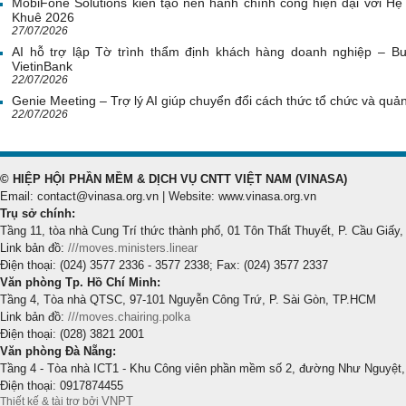
MobiFone Solutions kiến tạo nền hành chính công hiện đại với Hệ 
Khuê 2026
27/07/2026
AI hỗ trợ lập Tờ trình thẩm định khách hàng doanh nghiệp – Bư
VietinBank
22/07/2026
Genie Meeting – Trợ lý AI giúp chuyển đổi cách thức tổ chức và quản 
22/07/2026
© HIỆP HỘI PHẦN MỀM & DỊCH VỤ CNTT VIỆT NAM (VINASA)
Email: contact@vinasa.org.vn | Website: www.vinasa.org.vn
Trụ sở chính:
Tầng 11, tòa nhà Cung Trí thức thành phố, 01 Tôn Thất Thuyết, P. Cầu Giấy,
Link bản đồ:
///moves.ministers.linear
Điện thoại: (024) 3577 2336 - 3577 2338; Fax: (024) 3577 2337
Văn phòng Tp. Hồ Chí Minh:
Tầng 4, Tòa nhà QTSC, 97-101 Nguyễn Công Trứ, P. Sài Gòn, TP.HCM
Link bản đồ:
///moves.chairing.polka
Điện thoại: (028) 3821 2001
Văn phòng Đà Nẵng:
Tầng 4 - Tòa nhà ICT1 - Khu Công viên phần mềm số 2, đường Như Nguyệt,
Điện thoại: 0917874455
VNPT
Thiết kế & tài trợ bởi