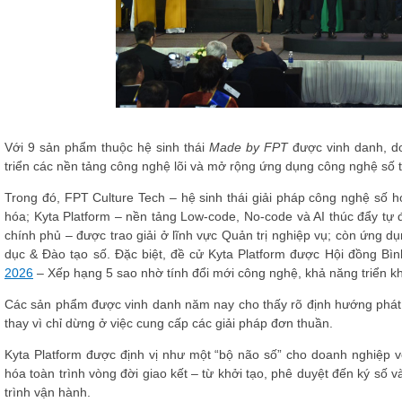
Với 9 sản phẩm thuộc hệ sinh thái
Made by FPT
được vinh danh, do
triển các
nền tảng công nghệ lõi
và mở rộng ứng dụng công nghệ số trê
Trong đó, FPT Culture Tech – hệ sinh thái giải pháp công nghệ số h
hóa; Kyta Platform – nền tảng Low-code, No-code và AI thúc đẩy t
chính phủ – được trao giải ở lĩnh vực Quản trị nghiệp vụ; còn ứng dụ
dục & Đào tạo số. Đặc biệt, đề cử Kyta Platform được Hội đồng Bìn
2026
– Xếp hạng 5 sao nhờ tính đổi mới công nghệ, khả năng triển kha
Các sản phẩm được vinh danh năm nay cho thấy rõ định hướng phát t
thay vì chỉ dừng ở việc cung cấp các giải pháp đơn thuần.
Kyta Platform được định vị như một “bộ não số” cho doanh nghiệp vớ
hóa toàn trình vòng đời giao kết – từ khởi tạo, phê duyệt đến ký số 
trình vận hành.