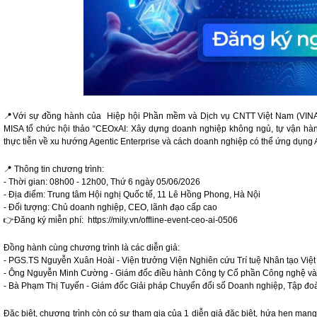
📍Với sự đồng hành của Hiệp hội Phần mềm và Dịch vụ CNTT Việt Nam (VINA
MISA tổ chức hội thảo “CEOxAI: Xây dựng doanh nghiệp không ngủ, tự vận hà
thực tiễn về xu hướng Agentic Enterprise và cách doanh nghiệp có thể ứng dụng 
📍 Thông tin chương trình:
- Thời gian: 08h00 - 12h00, Thứ 6 ngày 05/06/2026
- Địa điểm: Trung tâm Hội nghị Quốc tế, 11 Lê Hồng Phong, Hà Nội
- Đối tượng: Chủ doanh nghiệp, CEO, lãnh đạo cấp cao
👉Đăng ký miễn phí: https://mily.vn/offline-event-ceo-ai-0506
Đồng hành cùng chương trình là các diễn giả:
- PGS.TS Nguyễn Xuân Hoài - Viện trưởng Viện Nghiên cứu Trí tuệ Nhân tạo Việ
- Ông Nguyễn Minh Cường - Giám đốc điều hành Công ty Cổ phần Công nghệ và
- Bà Phạm Thị Tuyến - Giám đốc Giải pháp Chuyển đổi số Doanh nghiệp, Tập đ
Đặc biệt, chương trình còn có sự tham gia của 1 diễn giả đặc biệt, hứa hẹn man