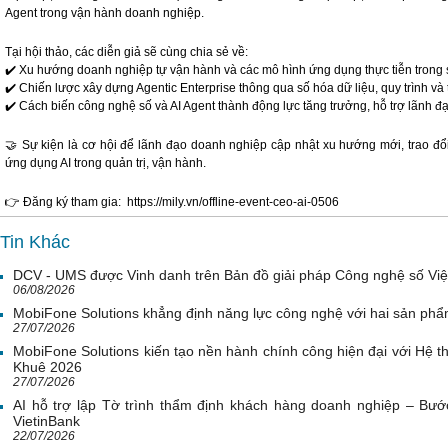
Agent trong vận hành doanh nghiệp.
Tại hội thảo, các diễn giả sẽ cùng chia sẻ về:
✔️ Xu hướng doanh nghiệp tự vận hành và các mô hình ứng dụng thực tiễn trong sả
✔️ Chiến lược xây dựng Agentic Enterprise thông qua số hóa dữ liệu, quy trình và 
✔️ Cách biến công nghệ số và AI Agent thành động lực tăng trưởng, hỗ trợ lãnh 
🤝 Sự kiện là cơ hội để lãnh đạo doanh nghiệp cập nhật xu hướng mới, trao đổ
ứng dụng AI trong quản trị, vận hành.
👉 Đăng ký tham gia: https://mily.vn/offline-event-ceo-ai-0506
Tin Khác
DCV - UMS được Vinh danh trên Bản đồ giải pháp Công nghệ số Vi
06/08/2026
MobiFone Solutions khẳng định năng lực công nghệ với hai sản phẩ
27/07/2026
MobiFone Solutions kiến tạo nền hành chính công hiện đại với Hệ th
Khuê 2026
27/07/2026
AI hỗ trợ lập Tờ trình thẩm định khách hàng doanh nghiệp – Bước
VietinBank
22/07/2026