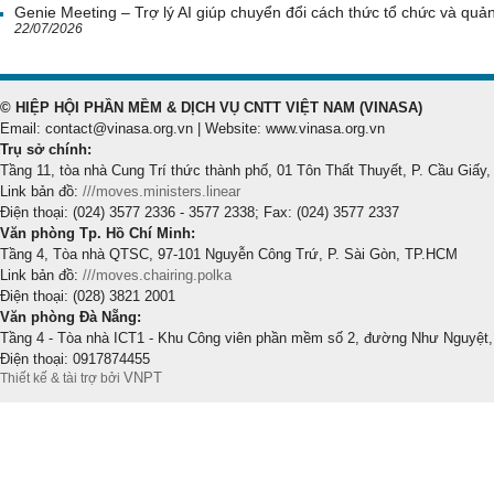
Genie Meeting – Trợ lý AI giúp chuyển đổi cách thức tổ chức và quản 
22/07/2026
© HIỆP HỘI PHẦN MỀM & DỊCH VỤ CNTT VIỆT NAM (VINASA)
Email: contact@vinasa.org.vn | Website: www.vinasa.org.vn
Trụ sở chính:
Tầng 11, tòa nhà Cung Trí thức thành phố, 01 Tôn Thất Thuyết, P. Cầu Giấy,
Link bản đồ:
///moves.ministers.linear
Điện thoại: (024) 3577 2336 - 3577 2338; Fax: (024) 3577 2337
Văn phòng Tp. Hồ Chí Minh:
Tầng 4, Tòa nhà QTSC, 97-101 Nguyễn Công Trứ, P. Sài Gòn, TP.HCM
Link bản đồ:
///moves.chairing.polka
Điện thoại: (028) 3821 2001
Văn phòng Đà Nẵng:
Tầng 4 - Tòa nhà ICT1 - Khu Công viên phần mềm số 2, đường Như Nguyệt,
Điện thoại: 0917874455
VNPT
Thiết kế & tài trợ bởi