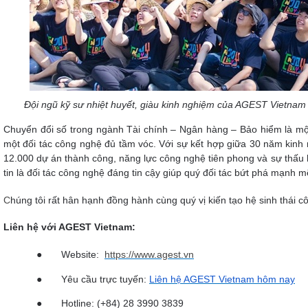
Đội ngũ kỹ sư nhiệt huyết, giàu kinh nghiệm của AGEST Vietna
Chuyển đổi số trong ngành Tài chính – Ngân hàng – Bảo hiểm là một 
một đối tác công nghệ đủ tầm vóc. Với sự kết hợp giữa 30 năm kinh
12.000 dự án thành công, năng lực công nghệ tiên phong và sự thấu
tin là đối tác công nghệ đáng tin cậy giúp quý đối tác bứt phá mạnh 
C
húng tôi rất hân hạnh đồng hành cùng quý vị kiến tạo hệ sinh thái c
Liên hệ với AGEST Vietnam:
●
Website:
https://www.agest.vn
●
Yêu cầu trực tuyến:
Liên hệ AGEST Vietnam hôm nay
●
Hotline: (+84) 28 3990 3839