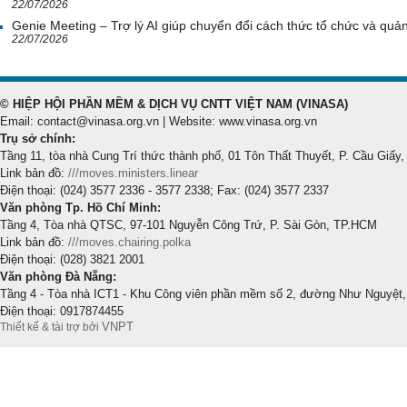
22/07/2026
Genie Meeting – Trợ lý AI giúp chuyển đổi cách thức tổ chức và quản 
22/07/2026
© HIỆP HỘI PHẦN MỀM & DỊCH VỤ CNTT VIỆT NAM (VINASA)
Email: contact@vinasa.org.vn | Website: www.vinasa.org.vn
Trụ sở chính:
Tầng 11, tòa nhà Cung Trí thức thành phố, 01 Tôn Thất Thuyết, P. Cầu Giấy,
Link bản đồ:
///moves.ministers.linear
Điện thoại: (024) 3577 2336 - 3577 2338; Fax: (024) 3577 2337
Văn phòng Tp. Hồ Chí Minh:
Tầng 4, Tòa nhà QTSC, 97-101 Nguyễn Công Trứ, P. Sài Gòn, TP.HCM
Link bản đồ:
///moves.chairing.polka
Điện thoại: (028) 3821 2001
Văn phòng Đà Nẵng:
Tầng 4 - Tòa nhà ICT1 - Khu Công viên phần mềm số 2, đường Như Nguyệt,
Điện thoại: 0917874455
VNPT
Thiết kế & tài trợ bởi