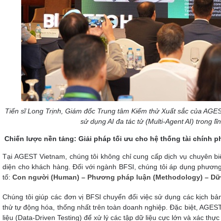
Tiến sĩ Long Trịnh, Giám đốc Trung tâm Kiểm thử Xuất sắc của AGE
sử dụng AI đa tác tử (Multi-Agent AI) trong l
Chiến lược nền tảng: Giải pháp tối ưu cho hệ thống tài chính p
Tại AGEST Vietnam, chúng tôi không chỉ cung cấp dịch vụ chuyên biệ
diện cho khách hàng. Đối với ngành BFSI, chúng tôi áp dụng phương
tố:
Con người (Human) – Phương pháp luận (Methodology) – Dữ l
Chúng tôi giúp các đơn vị BFSI chuyển đổi việc sử dụng các kịch bản
thử tự động hóa, thống nhất trên toàn doanh nghiệp. Đặc biệt, AG
liệu (Data-Driven Testing) để xử lý các tập dữ liệu cực lớn và xác thự