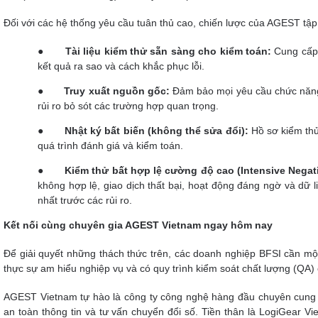
Đối với các hệ thống yêu cầu tuân thủ cao, chiến lược của AGEST tập 
●
Tài liệu kiểm thử sẵn sàng cho kiểm toán:
Cung cấp b
kết quả ra sao và cách khắc phục lỗi.
●
Truy xuất nguồn gốc:
Đảm bảo mọi yêu cầu chức năng 
rủi ro bỏ sót các trường hợp quan trọng.
●
Nhật ký bất biến (không thể sửa đổi):
Hồ sơ kiểm thử
quá trình đánh giá và kiểm toán.
●
Kiểm thử
bất hợp lệ cường độ cao (Intensive Negat
không hợp lệ, giao dịch thất bại, hoạt động đáng ngờ và dữ 
nhất trước các rủi ro.
Kết nối cùng chuyên gia AGEST Vietnam ngay hôm nay
Để giải quyết những thách thức trên, các doanh nghiệp BFSI cần một
thực sự am hiểu nghiệp vụ và có quy trình kiểm soát chất lượng (QA)
AGEST Vietnam tự hào là công ty công nghệ hàng đầu chuyên cung c
an toàn thông tin và tư vấn chuyển đổi số. Tiền thân là LogiGear V