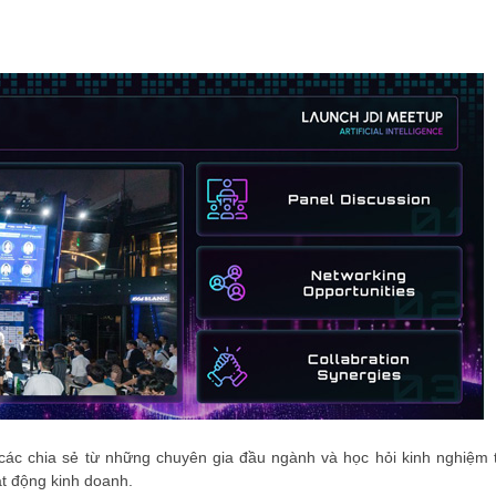
ĐĂNG KÝ HỘI VIÊN
Đăng ký hội viên để 
quyền lợi tốt nhất
các chia sẻ từ những chuyên gia đầu ngành và học hỏi kinh nghiệm 
oạt động kinh doanh.