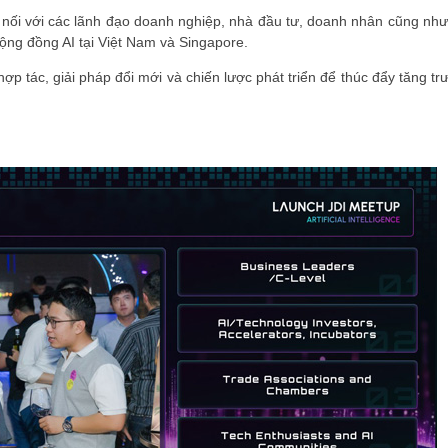
 nối với các lãnh đạo doanh nghiệp, nhà đầu tư, doanh nhân cũng như
ộng đồng AI tại Việt Nam và Singapore.
ợp tác, giải pháp đổi mới và chiến lược phát triển để thúc đẩy tăng t