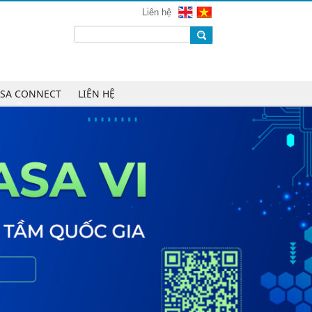
mạng 2026
Liên hệ
Chúc mừng Công ty CP Công nghệ
W.H.Y Soft trở thành Hội viên của
VINASA
Chúc mừng Công ty TNHH Kỹ thuật
số DR trở thành Hội viên của
ASA CONNECT
LIÊN HỆ
VINASA
Chúc mừng Công ty TNHH DTH
Holdings trở thành Hội viên của
VINASA
Chúc mừng Công ty CP Công nghệ
Tài chính VNFITE trở thành Hội viên
của VINASA
vRace lần đầu nhận giải Sao Khuê
cho nền tảng thể thao cộng đồng
Cleeksy DOP: Đồng hành xây dựng
nền tảng vận hành số linh hoạt cho
doanh nghiệp
AIQuinta được vinh danh tại Giải
thưởng Sao Khuê 2026 và Bản đồ
Giải pháp Công nghệ số Việt Nam