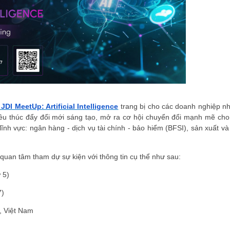
JDI MeetUp: Artificial Intelligence
trang bị cho các doanh nghiệp n
iêu thúc đẩy đổi mới sáng tạo, mở ra cơ hội chuyển đổi mạnh mẽ cho
lĩnh vực: ngân hàng - dịch vụ tài chính - bảo hiểm (BFSI), sản xuất v
uan tâm tham dự sự kiện với thông tin cụ thể như sau:
 5)
7)
, Việt Nam