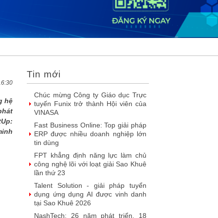
2026
DOOH thế hệ mới: Khi quảng cáo
ngoài trời bước vào kỷ nguyên dữ
liệu
SIMAX DataHub – Nền tảng tích
hợp và khai thác dữ liệu thông minh
được đề cử Giải thưởng Sao Khuê...
Tin mới
FPT Play chiếu trọn vẹn 3 giải bóng
đá ‘hot’ nhất mùa hè 2026
16:30
Chúc mừng Công ty Giáo dục Trực
g hệ
tuyến Funix trở thành Hội viên của
phát
VINASA
tUp:
Fast Business Online: Top giải pháp
minh
ERP được nhiều doanh nghiệp lớn
tin dùng
FPT khẳng định năng lực làm chủ
công nghệ lõi với loạt giải Sao Khuê
lần thứ 23
Talent Solution - giải pháp tuyển
dụng ứng dụng AI được vinh danh
tại Sao Khuê 2026
NashTech: 26 năm phát triển, 18