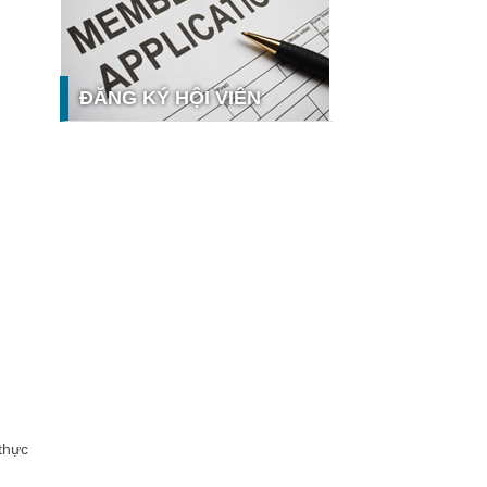
nghệ và thị trường
Giải pháp PGx của GeneStory: Lời
giải cho bài toán tự chủ công nghệ y
tế số tại Sao Khuê 2026
ĐĂNG KÝ HỘI VIÊN
Ứng dụng nhận diện cuộc gọi
iCallme giành giải thưởng Sao Khuê
2026
Tingee by HENO được vinh danh tại
Sao Khuê 2026 với nền tảng Ngân
hưởng
hàng Mở và Quản lý thanh toán
qua...
MB ghi dấu ấn với 5 giải thưởng
Sao Khuê 2026
MyShop Pro được vinh danh tại Sao
Khuê 2026: Khẳng định dấu ấn tiên
phong của BIDV trong hành trình...
SACOMBANK nhận giải thưởng Sao
Khuê 2026 và ghi tên trên Bản đồ
Giải pháp Công nghệ số Việt Nam
thực
VietinBank eFAST Mobile - ngân
hàng số doanh nghiệp thế hệ mới