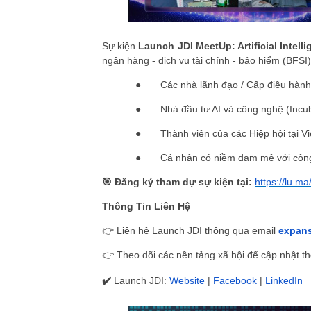
Sự kiện
Launch JDI MeetUp: Artificial Intell
ngân hàng - dịch vụ tài chính - bảo hiểm (BFSI)
●
Các nhà lãnh đạo / Cấp điều hành
●
Nhà đầu tư AI và công nghệ (Incub
●
Thành viên của các Hiệp hội tại V
●
Cá nhân có niềm đam mê với công
🎯 Đăng ký tham dự sự kiện tại:
https://lu.m
Thông Tin Liên Hệ
👉 Liên hệ Launch JDI thông qua email
expans
👉 Theo dõi các nền tảng xã hội để cập nhật th
✔️
Launch JDI:
Website
|
Facebook
|
LinkedIn