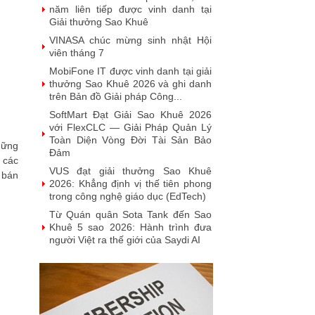
năm liên tiếp được vinh danh tại
Giải thưởng Sao Khuê
VINASA chúc mừng sinh nhật Hội
viên tháng 7
MobiFone IT được vinh danh tại giải
thưởng Sao Khuê 2026 và ghi danh
trên Bản đồ Giải pháp Công...
SoftMart Đạt Giải Sao Khuê 2026
với FlexCLC — Giải Pháp Quản Lý
Toàn Diện Vòng Đời Tài Sản Bảo
hững
Đảm
 các
VUS đạt giải thưởng Sao Khuê
à bán
2026: Khẳng định vị thế tiên phong
trong công nghệ giáo dục (EdTech)
Từ Quán quân Sota Tank đến Sao
Khuê 5 sao 2026: Hành trình đưa
người Việt ra thế giới của Saydi AI
Khai phá giá trị từ tri thức doanh
nghiệp: NoteX và hành trình chinh
phục Giải thưởng Sao Khuê 2026
Vietnam Tech Map 2026 công bố bộ
câu hỏi mẫu cho 30 lĩnh vực công