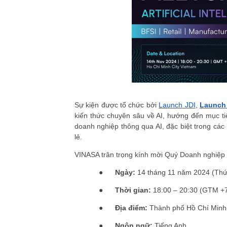
Sự kiện được tổ chức bởi
Launch JDI
,
Launch 
kiến thức chuyên sâu về AI, hướng đến mục t
doanh nghiệp thông qua AI, đặc biệt trong các 
lẻ.
VINASA trân trọng kính mời Quý Doanh nghiệp q
●
Ngày:
14 tháng 11 năm 2024 (Thứ
●
Thời gian:
18:00 – 20:30 (GTM +
●
Địa điểm:
Thành phố Hồ Chí Minh
●
Ngôn ngữ:
Tiếng Anh