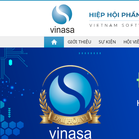
GIỚI THIỆU
SỰ KIỆN
HỘI VI