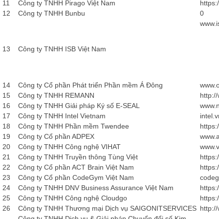
11
Công ty TNHH Pirago Việt Nam
https:
12
Công ty TNHH Bunbu
0
www.i
13
Công ty TNHH ISB Việt Nam
14
Công ty Cổ phần Phát triển Phần mềm Á Đông
www.o
15
Công ty TNHH REMANN
http:
16
Công ty TNHH Giải pháp Ký số E-SEAL
www.n
17
Công ty TNHH Intel Vietnam
intel.
18
Công ty TNHH Phần mềm Twendee
https
19
Công ty Cổ phần ADPEX
www.a
20
Công ty TNHH Công nghệ VIHAT
www.v
21
Công ty TNHH Truyền thông Tùng Việt
https:
22
Công ty Cổ phần ACT Brain Việt Nam
https
23
Công ty Cổ phần CodeGym Việt Nam
codeg
24
Công ty TNHH DNV Business Assurance Việt Nam
https
25
Công ty TNHH Công nghệ Cloudgo
https:
26
Công ty TNHH Thương mại Dịch vụ SAIGONITSERVICES
http:/
Công ty TNHH Dịch vụ & Giải pháp Chuyển đổi số Kim