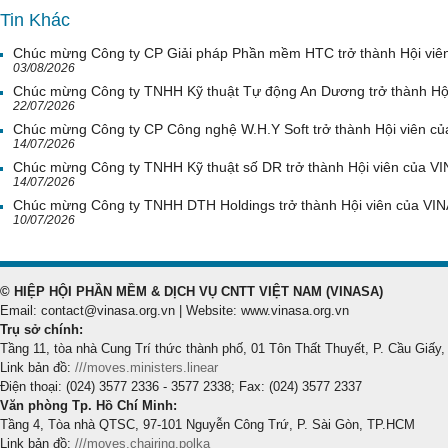
Tin Khác
Chúc mừng Công ty CP Giải pháp Phần mềm HTC trở thành Hội viê
03/08/2026
Chúc mừng Công ty TNHH Kỹ thuật Tự động An Dương trở thành Hộ
22/07/2026
Chúc mừng Công ty CP Công nghệ W.H.Y Soft trở thành Hội viên c
14/07/2026
Chúc mừng Công ty TNHH Kỹ thuật số DR trở thành Hội viên của V
14/07/2026
Chúc mừng Công ty TNHH DTH Holdings trở thành Hội viên của VI
10/07/2026
© HIỆP HỘI PHẦN MỀM & DỊCH VỤ CNTT VIỆT NAM (VINASA)
Email: contact@vinasa.org.vn | Website: www.vinasa.org.vn
Trụ sở chính:
Tầng 11, tòa nhà Cung Trí thức thành phố, 01 Tôn Thất Thuyết, P. Cầu Giấy,
Link bản đồ:
///moves.ministers.linear
Điện thoại: (024) 3577 2336 - 3577 2338; Fax: (024) 3577 2337
Văn phòng Tp. Hồ Chí Minh:
Tầng 4, Tòa nhà QTSC, 97-101 Nguyễn Công Trứ, P. Sài Gòn, TP.HCM
Link bản đồ:
///moves.chairing.polka