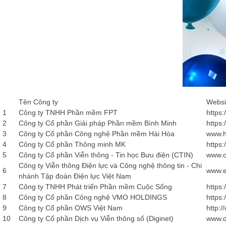
Tên Công ty
Websi
1
Công ty TNHH Phần mềm FPT
https:
2
Công ty Cổ phần Giải pháp Phần mềm Bình Minh
https
3
Công ty Cổ phần Công nghệ Phần mềm Hài Hòa
www.h
4
Công ty Cổ phần Thông minh MK
https
5
Công ty Cổ phần Viễn thông - Tin học Bưu điện (CTIN)
www.c
Công ty Viễn thông Điện lực và Công nghệ thông tin - Chi
6
www.e
nhánh Tập đoàn Điện lực Việt Nam
7
Công ty TNHH Phát triển Phần mềm Cuộc Sống
https
8
Công ty Cổ phần Công nghệ VMO HOLDINGS
https
9
Công ty Cổ phần OWS Việt Nam
http:/
10
Công ty Cổ phần Dịch vụ Viễn thông số (Diginet)
www.d