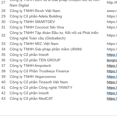
27
http:/
Nam Digital
28
Công ty TNHH Ricoh Việt Nam
www.r
29
Công ty Cổ phần Adela Building
https:
30
Công ty TNHH SMARTDEV
https
31
Công ty TNHH Coconut Silo Vina
https:
Công ty TNHH Tập đoàn Đầu tư, Kết nối và Phát triển
32
https:
Công nghệ Toàn cầu (Globaltech)
33
Công ty TNHH NEC Việt Nam
https
34
Công ty TNHH Giải pháp phần mềm URANI
https:
35
Công ty Cổ phần Inisoft
https:/
36
Công ty Cổ phần TEN GROUP
tengr
37
Công ty TNHH Ampotech
https
38
Công ty Cổ Phần Trustkeys Finance
https:
39
Công ty TNHH Vegacosmos
https
40
Công ty Cổ phần Tinasoft Việt Nam
https:/
41
Công ty Cổ phần Công nghệ TRINITY
https:
42
Công ty Cổ phần Inisoft
https:/
43
Công ty Cổ phần MedCAT
https: