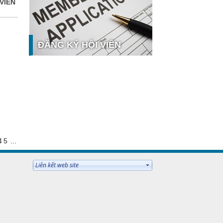
VIÊN
y tế số tại Sao Khuê 2026
Ứng dụng nhận diện cuộc gọi
iCallme giành giải thưởng Sao Khuê
2026
ĐĂNG KÝ HỘI VIÊN
Tingee by HENO được vinh danh tại
Sao Khuê 2026 với nền tảng Ngân
hàng Mở và Quản lý thanh toán
qua...
MB ghi dấu ấn với 5 giải thưởng
 hưởng
Sao Khuê 2026
MyShop Pro được vinh danh tại
Sao Khuê 2026: Khẳng định dấu ấn
tiên phong của BIDV trong hành
4
5
...
trình...
SACOMBANK nhận giải thưởng
Sao Khuê 2026 và ghi tên trên Bản
đồ Giải pháp Công nghệ số Việt
Nam
VietinBank eFAST Mobile - ngân
hàng số doanh nghiệp thế hệ mới
Mời tham dự Diễn đàn Lãnh đạo