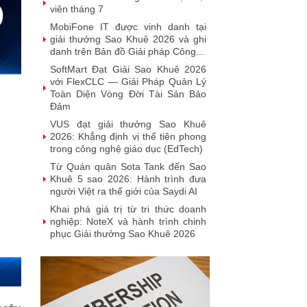
viên tháng 7
MobiFone IT được vinh danh tại
giải thưởng Sao Khuê 2026 và ghi
danh trên Bản đồ Giải pháp Công...
SoftMart Đạt Giải Sao Khuê 2026
với FlexCLC — Giải Pháp Quản Lý
Toàn Diện Vòng Đời Tài Sản Bảo
Đảm
VUS đạt giải thưởng Sao Khuê
2026: Khẳng định vị thế tiên phong
trong công nghệ giáo dục (EdTech)
Từ Quán quân Sota Tank đến Sao
Khuê 5 sao 2026: Hành trình đưa
người Việt ra thế giới của Saydi AI
Khai phá giá trị từ tri thức doanh
nghiệp: NoteX và hành trình chinh
phục Giải thưởng Sao Khuê 2026
Vietnam Tech Map 2026 công bố
bộ câu hỏi mẫu cho 30 lĩnh vực
công nghệ và thị trường
Giải pháp PGx của GeneStory: Lời
giải cho bài toán tự chủ công nghệ