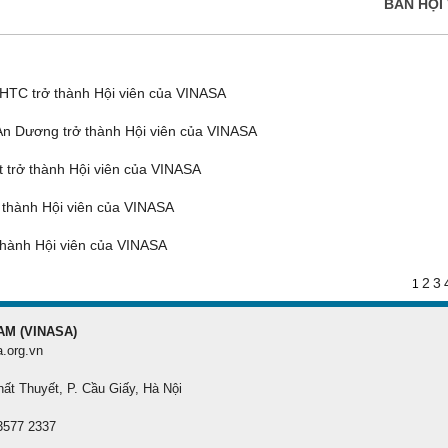
BAN HỘI 
TC trở thành Hội viên của VINASA
n Dương trở thành Hội viên của VINASA
ĐĂNG KÝ HỘI VIÊN
trở thành Hội viên của VINASA
Đăng ký hội viên để
quyền lợi tốt nhất
thành Hội viên của VINASA
hành Hội viên của VINASA
2
3
1
AM (VINASA)
a.org.vn
hất Thuyết, P. Cầu Giấy, Hà Nội
 3577 2337