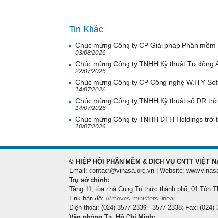
Tin Khác
Chúc mừng Công ty CP Giải pháp Phần mềm H
03/08/2026
Chúc mừng Công ty TNHH Kỹ thuật Tự động A
22/07/2026
Chúc mừng Công ty CP Công nghệ W.H.Y Soft 
14/07/2026
Chúc mừng Công ty TNHH Kỹ thuật số DR trở 
14/07/2026
Chúc mừng Công ty TNHH DTH Holdings trở t
10/07/2026
© HIỆP HỘI PHẦN MỀM & DỊCH VỤ CNTT VIỆT N
Email: contact@vinasa.org.vn | Website: www.vinas
Trụ sở chính:
Tầng 11, tòa nhà Cung Trí thức thành phố, 01 Tôn T
Link bản đồ:
///moves.ministers.linear
Điện thoại: (024) 3577 2336 - 3577 2338; Fax: (024)
Văn phòng Tp. Hồ Chí Minh: