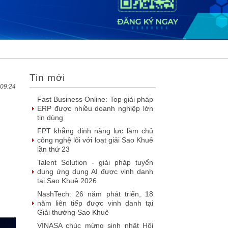
SIMAX DataHub – Nền tảng tích
hợp và khai thác dữ liệu thông minh
được đề cử Giải thưởng Sao
Khuê...
FPT Play chiếu trọn vẹn 3 giải bóng
đá ‘hot’ nhất mùa hè 2026
Chúc mừng Công ty Giáo dục Trực
Tin mới
tuyến Funix trở thành Hội viên của
VINASA
 09:24
Fast Business Online: Top giải pháp
ERP được nhiều doanh nghiệp lớn
tin dùng
FPT khẳng định năng lực làm chủ
công nghệ lõi với loạt giải Sao Khuê
lần thứ 23
Talent Solution - giải pháp tuyển
dụng ứng dụng AI được vinh danh
tại Sao Khuê 2026
NashTech: 26 năm phát triển, 18
năm liên tiếp được vinh danh tại
Giải thưởng Sao Khuê
VINASA chúc mừng sinh nhật Hội