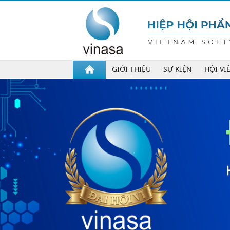
GIỚI THIỆU
SỰ KIỆN
HỘI VI