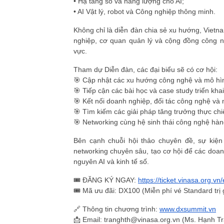
• Hạ tầng số và năng lượng cho AI;
• AI Vật lý, robot và Công nghiệp thông minh.
Không chỉ là diễn đàn chia sẻ xu hướng, Vietn
nghiệp, cơ quan quản lý và cộng đồng công n
vực.
Tham dự Diễn đàn, các đại biểu sẽ có cơ hội:
🎯 Cập nhật các xu hướng công nghệ và mô hìn
🎯 Tiếp cận các bài học và case study triển khai
🎯 Kết nối doanh nghiệp, đối tác công nghệ và 
🎯 Tìm kiếm các giải pháp tăng trưởng thực chi
🎯 Networking cùng hệ sinh thái công nghệ hà
Bên cạnh chuỗi hội thảo chuyên đề, sự kiện
networking chuyên sâu, tạo cơ hội để các doanh
nguyên AI và kinh tế số.
🎟️ ĐĂNG KÝ NGAY:
https://ticket.vinasa.org.v
🎟️ Mã ưu đãi: DX100 (Miễn phí vé Standard trị
🔗 Thông tin chương trình:
www.dxsummit.vn
📩 Email: tranghth@vinasa.org.vn (Ms. Hạnh T