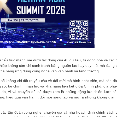
ái cấu trúc mạnh mẽ dưới tác động của AI, dữ liệu, tự động hóa và các
ghiệp không còn chỉ cạnh tranh bằng nguồn lực hay quy mô, mà đang 
à khả năng ứng dụng công nghệ vào vận hành và tăng trưởng.
 số không chỉ đặt ra yêu cầu về đổi mới mô hình phát triển, mà còn đò
 số, tài chính, nhân lực và khả năng liên kết giữa Chính phủ, địa phư
đó, AI và chuyển đổi số được xem là những động lực chiến lược có
ộng, hiệu quả vận hành, đổi mới sáng tạo và mở ra những không gian 
, các tập đoàn công nghệ, chuyên gia và nhà hoạch định chính sách 