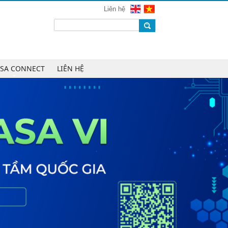
mạng 2026
Liên hệ
Chúc mừng Công ty CP Công nghệ
W.H.Y Soft trở thành Hội viên của
VINASA
Chúc mừng Công ty TNHH Kỹ thuật
số DR trở thành Hội viên của
ASA CONNECT
LIÊN HỆ
VINASA
Chúc mừng Công ty TNHH DTH
Holdings trở thành Hội viên của
VINASA
Chúc mừng Công ty CP Công nghệ
Tài chính VNFITE trở thành Hội viên
của VINASA
vRace lần đầu nhận giải Sao Khuê
cho nền tảng thể thao cộng đồng
Cleeksy DOP: Đồng hành xây dựng
nền tảng vận hành số linh hoạt cho
doanh nghiệp
AIQuinta được vinh danh tại Giải
thưởng Sao Khuê 2026 và Bản đồ
Giải pháp Công nghệ số Việt Nam