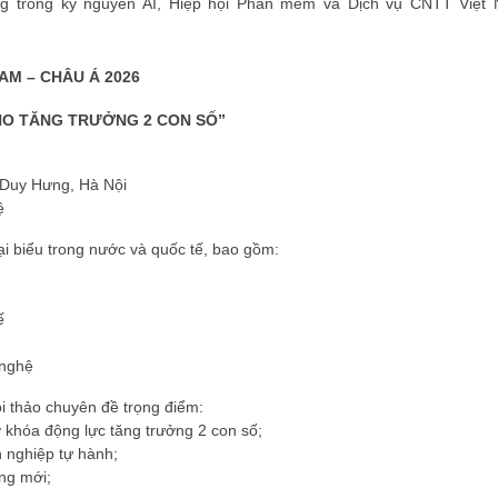
ưởng trong kỷ nguyên AI, Hiệp hội Phần mềm và Dịch vụ CNTT Việt
AM – CHÂU Á 2026
HO TĂNG TRƯỞNG 2 CON SỐ”
ĐĂNG KÝ HỘI VIÊN
 Duy Hưng, Hà Nội
Đăng ký hội viên để 
ệ
quyền lợi tốt nhất
i biểu trong nước và quốc tế, bao gồm:
ế
 nghệ
i thảo chuyên đề trọng điểm:
ở khóa động lực tăng trưởng 2 con số;
h nghiệp tự hành;
ng mới;