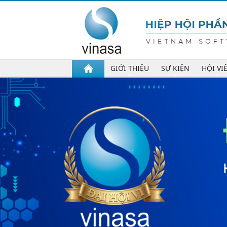
GIỚI THIỆU
SỰ KIỆN
HỘI VI