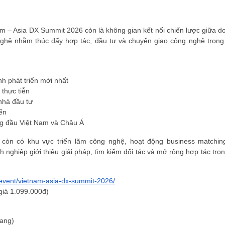
am – Asia DX Summit 2026 còn là không gian kết nối chiến lược giữa d
ghệ nhằm thúc đẩy hợp tác, đầu tư và chuyển giao công nghệ trong
h phát triển mới nhất
 thực tiễn
nhà đầu tư
ến
ng đầu Việt Nam và Châu Á
 còn có khu vực triển lãm công nghệ, hoạt động business matchin
 nghiệp giới thiệu giải pháp, tìm kiếm đối tác và mở rộng hợp tác tro
n/event/vietnam-asia-dx-summit-2026/
 giá 1.099.000đ)
rang)