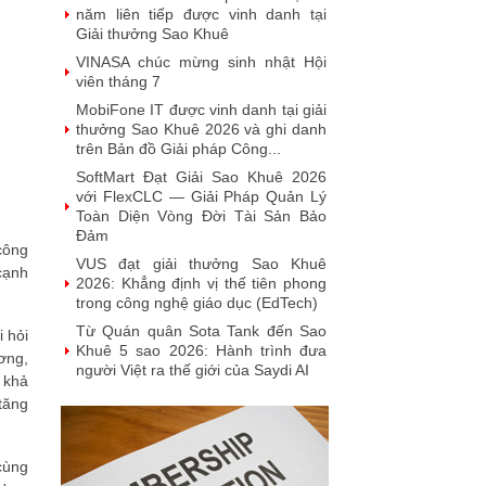
năm liên tiếp được vinh danh tại
Giải thưởng Sao Khuê
VINASA chúc mừng sinh nhật Hội
viên tháng 7
MobiFone IT được vinh danh tại giải
thưởng Sao Khuê 2026 và ghi danh
trên Bản đồ Giải pháp Công...
SoftMart Đạt Giải Sao Khuê 2026
với FlexCLC — Giải Pháp Quản Lý
Toàn Diện Vòng Đời Tài Sản Bảo
Đảm
 công
VUS đạt giải thưởng Sao Khuê
cạnh
2026: Khẳng định vị thế tiên phong
trong công nghệ giáo dục (EdTech)
Từ Quán quân Sota Tank đến Sao
i hỏi
Khuê 5 sao 2026: Hành trình đưa
ơng,
người Việt ra thế giới của Saydi AI
 khả
Khai phá giá trị từ tri thức doanh
tăng
nghiệp: NoteX và hành trình chinh
phục Giải thưởng Sao Khuê 2026
Vietnam Tech Map 2026 công bố bộ
cùng
câu hỏi mẫu cho 30 lĩnh vực công