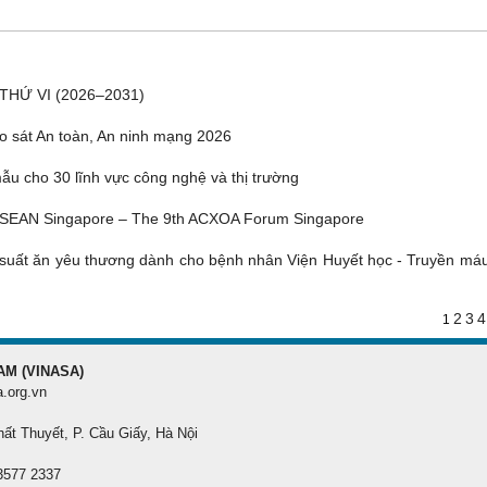
THỨ VI (2026–2031)
o sát An toàn, An ninh mạng 2026
u cho 30 lĩnh vực công nghệ và thị trường
ASEAN Singapore – The 9th ACXOA Forum Singapore
suất ăn yêu thương dành cho bệnh nhân Viện Huyết học - Truyền má
2
3
4
1
AM (VINASA)
a.org.vn
hất Thuyết, P. Cầu Giấy, Hà Nội
 3577 2337