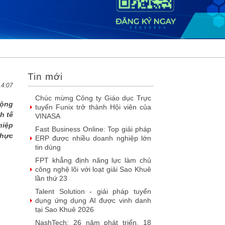
2026
DOOH thế hệ mới: Khi quảng cáo
ngoài trời bước vào kỷ nguyên dữ
liệu
SIMAX DataHub – Nền tảng tích
hợp và khai thác dữ liệu thông minh
được đề cử Giải thưởng Sao Khuê...
Tin mới
FPT Play chiếu trọn vẹn 3 giải bóng
đá ‘hot’ nhất mùa hè 2026
14:07
Chúc mừng Công ty Giáo dục Trực
động
tuyến Funix trở thành Hội viên của
h tế
VINASA
hiệp
Fast Business Online: Top giải pháp
thực
ERP được nhiều doanh nghiệp lớn
tin dùng
FPT khẳng định năng lực làm chủ
công nghệ lõi với loạt giải Sao Khuê
lần thứ 23
Talent Solution - giải pháp tuyển
dụng ứng dụng AI được vinh danh
tại Sao Khuê 2026
NashTech: 26 năm phát triển, 18