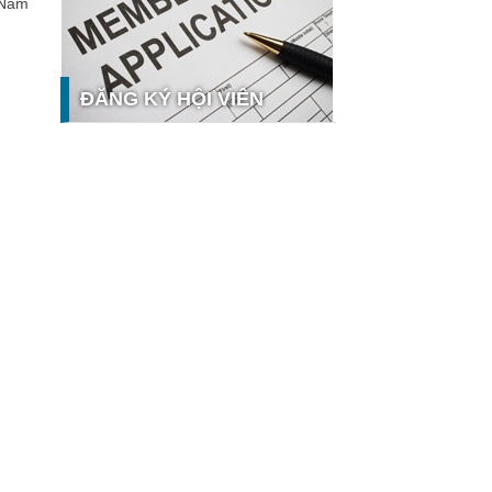
 Nam
nghệ và thị trường
Giải pháp PGx của GeneStory: Lời
giải cho bài toán tự chủ công nghệ y
tế số tại Sao Khuê 2026
ĐĂNG KÝ HỘI VIÊN
Ứng dụng nhận diện cuộc gọi
iCallme giành giải thưởng Sao Khuê
2026
Tingee by HENO được vinh danh tại
Sao Khuê 2026 với nền tảng Ngân
hưởng
hàng Mở và Quản lý thanh toán
qua...
MB ghi dấu ấn với 5 giải thưởng
Sao Khuê 2026
MyShop Pro được vinh danh tại Sao
Khuê 2026: Khẳng định dấu ấn tiên
phong của BIDV trong hành trình...
SACOMBANK nhận giải thưởng Sao
Khuê 2026 và ghi tên trên Bản đồ
Giải pháp Công nghệ số Việt Nam
VietinBank eFAST Mobile - ngân
hàng số doanh nghiệp thế hệ mới