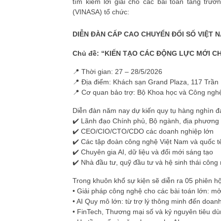
tìm kiếm lời giải cho các bài toán tăng tr
(VINASA) tổ chức:
DIỄN ĐÀN CẤP CAO CHUYỂN ĐỔI SỐ VIỆT N
Chủ đề:
“KIẾN TẠO CÁC ĐỘNG LỰC MỚI C
📍 Thời gian: 27 – 28/5/2026
📍 Địa điểm: Khách sạn Grand Plaza, 117 Trần
📍 Cơ quan bảo trợ: Bộ Khoa học và Công ngh
Diễn đàn năm nay dự kiến quy tụ hàng nghìn đạ
✔️ Lãnh đạo Chính phủ, Bộ ngành, địa phương
✔️ CEO/CIO/CTO/CDO các doanh nghiệp lớn
✔️ Các tập đoàn công nghệ Việt Nam và quốc t
✔️ Chuyên gia AI, dữ liệu và đổi mới sáng tạo
✔️ Nhà đầu tư, quỹ đầu tư và hệ sinh thái công
Trong khuôn khổ sự kiện sẽ diễn ra 05 phiên hộ
• Giải pháp công nghệ cho các bài toán lớn: m
• AI Quy mô lớn: từ trợ lý thông minh đến doan
• FinTech, Thương mại số và kỷ nguyên tiêu dù