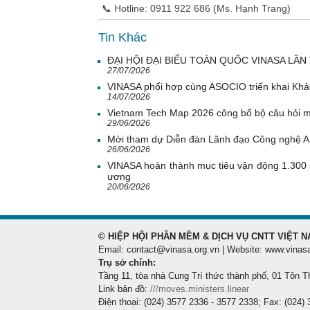
📞 Hotline: 0911 922 686 (Ms. Hạnh Trang)
Tin Khác
ĐẠI HỘI ĐẠI BIỂU TOÀN QUỐC VINASA LẦN 
27/07/2026
VINASA phối hợp cùng ASOCIO triển khai Khả
14/07/2026
Vietnam Tech Map 2026 công bố bộ câu hỏi mẫ
29/06/2026
Mời tham dự Diễn đàn Lãnh đạo Công nghệ 
26/06/2026
VINASA hoàn thành mục tiêu vận động 1.300 
ương
20/06/2026
© HIỆP HỘI PHẦN MỀM & DỊCH VỤ CNTT VIỆT N
Email: contact@vinasa.org.vn | Website: www.vinas
Trụ sở chính:
Tầng 11, tòa nhà Cung Trí thức thành phố, 01 Tôn T
Link bản đồ:
///moves.ministers.linear
Điện thoại: (024) 3577 2336 - 3577 2338; Fax: (024)