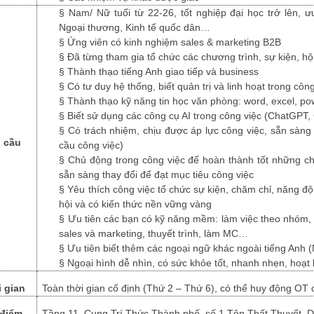
§
Nam/ Nữ tuổi từ 22-26, tốt nghiệp đại học trở lên, ư
Ngoại thương, Kinh tế quốc dân…
§
Ứng viên có kinh nghiệm sales & marketing B2B
§
Đã từng tham gia tổ chức các chương trình, sự kiện, hội
§
Thành thạo tiếng Anh giao tiếp và business
§
Có tư duy hệ thống, biết quản trị và linh hoạt trong côn
§
Thành thạo kỹ năng tin học văn phòng: word, excel, pow
§
Biết sử dụng các công cụ AI trong công việc (ChatGPT,
§
Có trách nhiệm, chịu được áp lực công việc, sẵn sàng 
 cầu
cầu công việc)
§
Chủ động trong công việc để hoàn thành tốt những chỉ
sẵn sàng thay đổi để đạt mục tiêu công việc
§
Yêu thích công việc tổ chức sự kiện, chăm chỉ, năng độn
hội và có kiến thức nền vững vàng
§
Ưu tiên các bạn có kỹ năng mềm: làm việc theo nhóm, g
sales và marketing, thuyết trình, làm MC…
§
Ưu tiên biết thêm các ngoại ngữ khác ngoài tiếng Anh 
§
Ngoại hình dễ nhìn, có sức khỏe tốt, nhanh nhẹn, hoạt 
 gian
Toàn thời gian cố định (Thứ 2 – Thứ 6), có thể huy động OT 
 điểm
Tầng 11, Cung Trí Thức Thành phố, số 1 Tôn Thất Thuyết, D