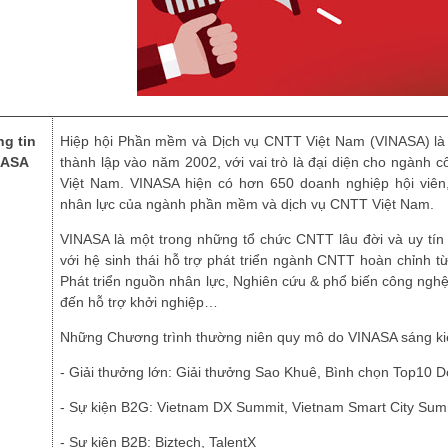
Hiệp hội Phần mềm và Dịch vụ CNTT Việt Nam (VINASA) là t
g tin
thành lập vào năm 2002, với vai trò là đại diện cho ngành
NASA
Việt Nam. VINASA hiện có hơn 6
5
0 doanh nghiệp hội viê
nhân lực của ngành phần mềm và dịch vụ CNTT Việt Nam.
VINASA là một trong những tổ chức CNTT lâu đời và uy tí
với hệ sinh thái hỗ trợ phát triển ngành CNTT hoàn chỉnh từ
Phát triển nguồn nhân lực, Nghiên cứu & phổ biến công nghệ
đến hỗ trợ khởi nghiệp…
Những Chương trình thường niên quy mô do VINASA sáng kiế
-
Giải thưởng lớn: Giải thưởng
Sao Khuê,
Bình chọn Top10 D
-
Sự kiện B2G:
Vietnam DX Summit
,
Vietnam Smart City Sum
-
Sự kiện B2B: Biztech, TalentX