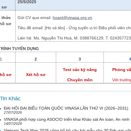
25/5/2025
 sơ
 thức
Gửi CV qua email:
hoant@vinasa.org.vn
hồ sơ
Tiêu đề email: [Họ và tên] - Ứng tuyển vị trí Điều phối viên 
Liên hệ:
Ms. Nguyễn Thị Hoà, M. 0388766129;
T. 02435772
TRÌNH TUYỂN DỤNG
1
2
3
Test các kỹ năng
Phỏng vấ
hồ sơ
Xét hồ sơ
Chuyên môn
Với trưởn
Tin Khác
ĐẠI HỘI ĐẠI BIỂU TOÀN QUỐC VINASA LẦN THỨ VI (2026–2031)
27/07/2026
VINASA phối hợp cùng ASOCIO triển khai Khảo sát An toàn, An nin
14/07/2026
Vietnam Tech Map 2026 công bố bộ câu hỏi mẫu cho 30 lĩnh vực côn