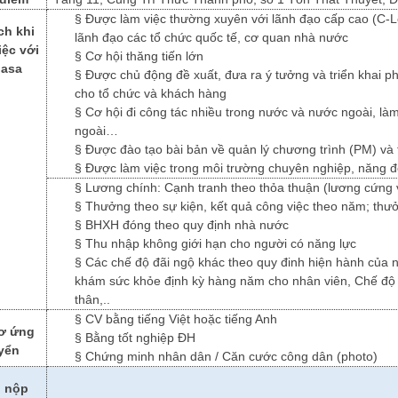
§
Được làm việc thường xuyên với lãnh đạo cấp cao (C-L
ch khi
lãnh đạo các tổ chức quốc tế, cơ quan nhà nước
iệc với
§
Cơ hội thăng tiến lớn
nasa
§
Được chủ động đề xuất, đưa ra ý tưởng và triển khai ph
cho tổ chức và khách hàng
§
Cơ hội đi công tác nhiều trong nước và nước ngoài, làm
ngoài…
§
Được đào tạo bài bản về quản lý chương trình (PM) và 
§
Được làm việc trong môi trường chuyên nghiệp, năng độn
§
Lương chính: Cạnh tranh theo thỏa thuận (lương cứng 
§
Thưởng theo sự kiện, kết quả công việc theo năm; thư
§
BHXH đóng theo quy định nhà nước
§
Thu nhập không giới hạn cho người có năng lực
§
Các chế độ đãi ngộ khác theo quy đinh hiện hành của 
khám sức khỏe định kỳ hàng năm cho nhân viên, Chế độ 
thân,..
§
CV bằng tiếng Việt hoặc tiếng Anh
ơ ứng
§
Bằng tốt nghiệp ĐH
yển
§
Chứng minh nhân dân / Căn cước công dân (photo)
 nộp