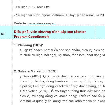
-
Sự kiện B2C: Tech4life
-
Sự kiện tại nước ngoài: Vietnam IT Day tại các nước, và 2
Website:
www.vinasa.org.vn
Điều phối viên
chương trìn
h cấp cao
(
Senior
 trí
Progra
m Coordinator)
1. Planning (10%):
§
Lập kế hoạch phát triển các sản phẩm, dịch vụ hiện có
tổ chức sự kiện, hội nghị, hội thảo, triển lãm, hoạt động 
2. Sales & Marketing (60%)
:
§
Sales (40%): Quản lý và khai thác các account hiện có
tham dự, tài trợ, đồng hành các chương trình, dịch vụ 
pipeline; Lên hợp đồng và follow hỗ trợ khách hàng, đối t
§
Marketing (20%): Hỗ trợ truyền thông thúc đẩy hình ản
dịch vụ tới cộng đồng và khách hàng; Thiết kế các ấn 
Viết bài và quản lý bài đăng trên các kênh media như web