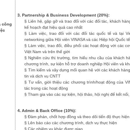
3. Partnership & Business Development (20%):
§
Liên hệ, gặp gỡ và trao đổi với các đối tác, khách hà
ả công
kế hoạch đạt hiệu quả cao nhất
iệc
§
Làm việc, trao đổi với các đối tác quốc tế và tại V
networking giữa Hội viên VINASA và các Hiệp hội Quốc t
§
Làm việc, trao đổi, điều phối các hoạt động với các c
Việt Nam và trên thế giới
§
Nghiên cứu thị trường, tìm hiểu nhu cầu của khách h
chương trình, sự kiện hỗ trợ doanh nghiệp Hội viên và k
§
Tìm kiếm và xây dựng mối quan hệ với các khách hàng
tin và dịch vụ CNTT
§
Tư vấn, giới thiệu các chương trình/hoạt động của V
tác trong các hoạt động
§
Tham gia vào các sự kiện, hội thảo, hội nghị để kết nố
4. Admin & Back Office (10%):
§
Đàm phán, chốt hợp đồng và theo dõi tiến độ thực hiệ
§
Lên báo cáo các chương trình, dịch vụ thực hiện
§
Các nhiệm vụ khác được giao