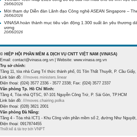
29/06/2026
Mời tham dự Diễn đàn Lãnh đạo Công nghệ ASEAN Singapore – Th
26/06/2026
VINASA hoàn thành mục tiêu vận động 1.300 suất ăn yêu thương d
ương
20/06/2026
© HIỆP HỘI PHẦN MỀM & DỊCH VỤ CNTT VIỆT NAM (VINASA)
Email: contact@vinasa.org.vn | Website: www.vinasa.org.vn
Trụ sở chính:
Tầng 11, tòa nhà Cung Trí thức thành phố, 01 Tôn Thất Thuyết, P. Cầu Giấy,
Link bản đồ:
///moves.ministers.linear
Điện thoại: (024) 3577 2336 - 3577 2338; Fax: (024) 3577 2337
Văn phòng Tp. Hồ Chí Minh:
Tầng 4, Tòa nhà QTSC, 97-101 Nguyễn Công Trứ, P. Sài Gòn, TP.HCM
Link bản đồ:
///moves.chairing.polka
Điện thoại: (028) 3821 2001
Văn phòng Đà Nẵng:
Tầng 4 - Tòa nhà ICT1 - Khu Công viên phần mềm số 2, đường Như Nguyệt,
Điện thoại: 0917874455
VNPT
Thiết kế & tài trợ bởi