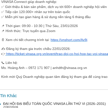
VINASA Connect
giúp doanh nghiệp:
✅ Giới thiệu & bán sản phẩm, dịch vụ tới
600+ doanh nghiệp hội viên
✅ Tiếp cận
120.000+ nhân sự
trên toàn quốc
✅ Miễn phí tạo gian hàng & sử dụng nền tảng
6 tháng đầu
📌
Thời gian:
09:00 - 10:30 | Thứ Sáu,
23/01/2026
📌
Hình thức:
Trực tuyến qua Zoom
📄
Xem chi tiết chương trình tại:
https://vnshort.com/Av9j
✍️
Đăng ký tham gia trước chiều 22/01/2026:
👉
https://ticket.vinasa.org.vn/event/trao-doi-co-hoi-hop-tac-voi-vinas
📞
Liên hệ:
Ms. Hoàng Anh – 0972 171 907 | anhdth@vinasa.org.vn
Kính mời Quý Doanh nghiệp quan tâm đăng ký tham gia để cùng trao 
Tin Khác
ĐẠI HỘI ĐẠI BIỂU TOÀN QUỐC VINASA LẦN THỨ VI (2026–2031)
27/07/2026