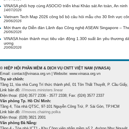
VINASA phối hợp cùng ASOCIO triển khai Khảo sát An toàn, An nin
14/07/2026
Vietnam Tech Map 2026 công bố bộ câu hỏi mẫu cho 30 lĩnh vực côn
29/06/2026
Mời tham dự Diễn đàn Lãnh đạo Công nghệ ASEAN Singapore – Th
26/06/2026
VINASA hoàn thành mục tiêu vận động 1.300 suất ăn yêu thương d
ương
20/06/2026
© HIỆP HỘI PHẦN MỀM & DỊCH VỤ CNTT VIỆT NAM (VINASA)
Email: contact@vinasa.org.vn | Website: www.vinasa.org.vn
Trụ sở chính:
Tầng 11, tòa nhà Cung Trí thức thành phố, 01 Tôn Thất Thuyết, P. Cầu Giấy,
Link bản đồ:
///moves.ministers.linear
Điện thoại: (024) 3577 2336 - 3577 2338; Fax: (024) 3577 2337
Văn phòng Tp. Hồ Chí Minh:
Tầng 4, Tòa nhà QTSC, 97-101 Nguyễn Công Trứ, P. Sài Gòn, TP.HCM
Link bản đồ:
///moves.chairing.polka
Điện thoại: (028) 3821 2001
Văn phòng Đà Nẵng:
Tầng 4 - Tòa nhà ICT1 - Khu Công viên phần mềm số 2, đường Như Nguyệt,