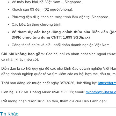
Vé máy bay khứ hồi Việt Nam – Singapore.
Khách sạn 03 đêm (02 người/phòng).
Phương tiện đi lại theo chương trình làm việc tại Singapore.
Các bữa ăn theo chương trình.
Vé tham dự các hoạt động chính thức của Diễn đàn
((de
DN/tổ chức ứng dụng CNTT: 1,699 SGD/pax)
Công tác tổ chức và điều phối đoàn doanh nghiệp Việt Nam.
Chi phí không bao gồm
:
Các chi phí cá nhân phát sinh ngoài chươ
cá nhân khác (nếu có).
Diễn đàn là cơ hội quý giá để các nhà lãnh đạo doanh nghiệp Việt Nam
đồng doanh nghiệp quốc tế và tìm kiếm các cơ hội hợp tác, đầu tư, m
Thời hạn đăng ký: muộn nhất ngày 3/7/2026, link đăng ký:
https://fo
Liên hệ BTC: Mr. Hoàng Minh: 0946763908; email:
minhtnh@vinasa.o
Rất mong nhận được sự quan tâm, tham gia của Quý Lãnh đạo!
Tin Khác