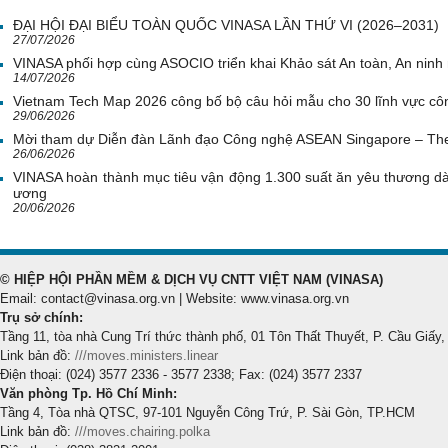
ĐẠI HỘI ĐẠI BIỂU TOÀN QUỐC VINASA LẦN THỨ VI (2026–2031)
27/07/2026
VINASA phối hợp cùng ASOCIO triển khai Khảo sát An toàn, An nin
14/07/2026
Vietnam Tech Map 2026 công bố bộ câu hỏi mẫu cho 30 lĩnh vực côn
29/06/2026
Mời tham dự Diễn đàn Lãnh đạo Công nghệ ASEAN Singapore – Th
26/06/2026
VINASA hoàn thành mục tiêu vận động 1.300 suất ăn yêu thương d
ương
20/06/2026
© HIỆP HỘI PHẦN MỀM & DỊCH VỤ CNTT VIỆT NAM (VINASA)
Email: contact@vinasa.org.vn | Website: www.vinasa.org.vn
Trụ sở chính:
Tầng 11, tòa nhà Cung Trí thức thành phố, 01 Tôn Thất Thuyết, P. Cầu Giấy,
Link bản đồ:
///moves.ministers.linear
Điện thoại: (024) 3577 2336 - 3577 2338; Fax: (024) 3577 2337
Văn phòng Tp. Hồ Chí Minh:
Tầng 4, Tòa nhà QTSC, 97-101 Nguyễn Công Trứ, P. Sài Gòn, TP.HCM
Link bản đồ:
///moves.chairing.polka