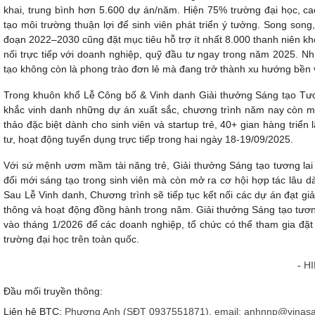
khai, trung bình hơn 5.600 dự án/năm. Hiện 75% trường đại học, ca
tạo môi trường thuận lợi để sinh viên phát triển ý tưởng. Song song
đoạn 2022–2030 cũng đặt mục tiêu hỗ trợ ít nhất 8.000 thanh niên khở
nối trực tiếp với doanh nghiệp, quỹ đầu tư ngay trong năm 2025. N
tạo không còn là phong trào đơn lẻ mà đang trở thành xu hướng bền v
Trong khuôn khổ Lễ Công bố & Vinh danh Giải thưởng Sáng tạo Tươ
khắc vinh danh những dự án xuất sắc, chương trình năm nay còn 
thảo đặc biệt dành cho sinh viên và startup trẻ, 40+ gian hàng tri
tư, hoạt động tuyển dụng trực tiếp trong hai ngày 18-19/09/2025.
Với sứ mệnh ươm mầm tài năng trẻ, Giải thưởng Sáng tạo tương lai 
đổi mới sáng tạo trong sinh viên mà còn mở ra cơ hội hợp tác lâu d
Sau Lễ Vinh danh, Chương trình sẽ tiếp tục kết nối các dự án đạt gi
thông và hoạt động đồng hành trong năm.
Giải thưởng Sáng tạo tươn
vào tháng 1/2026 để các doanh nghiệp, tổ chức có thể tham gia đặt
trường đại học trên toàn quốc.
-
HI
Đầu mối truyền thông:
Liên hệ BTC:
Phương Anh (SĐT 0937551871), email: anhnnp@vinasa