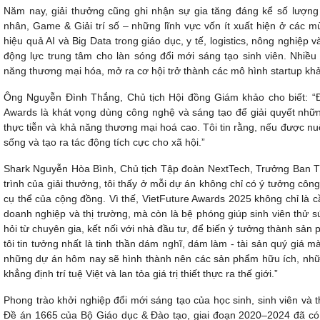
Năm nay, giải thưởng cũng ghi nhận sự gia tăng đáng kể số lượng d
nhân, Game & Giải trí số – những lĩnh vực vốn ít xuất hiện ở các mù
hiệu quả AI và Big Data trong giáo dục, y tế, logistics, nông nghiệp 
động lực trung tâm cho làn sóng đổi mới sáng tạo sinh viên. Nhiề
năng thương mại hóa, mở ra cơ hội trở thành các mô hình startup khả 
Ông Nguyễn Đình Thắng, Chủ tịch Hội đồng Giám khảo cho biết:
“
Awards là khát vọng dùng công nghệ và sáng tạo để giải quyết những
thực tiễn và khả năng thương mại hoá cao. Tôi tin rằng, nếu được n
sống và tạo ra tác động tích cực cho xã hội.”
Shark Nguyễn Hòa Bình, Chủ tịch Tập đoàn NextTech, Trưởng Ban T
trình của giải thưởng, tôi thấy ở mỗi dự án không chỉ có ý tưởng côn
cụ thể của cộng đồng. Vì thế, VietFuture Awards 2025 không chỉ là
doanh nghiệp và thị trường, mà còn là bệ phóng giúp sinh viên thử 
hỏi từ chuyên gia, kết nối với nhà đầu tư, để biến ý tưởng thành sản 
tôi tin tưởng nhất là tinh thần dám nghĩ, dám làm - tài sản quý giá m
những dự án hôm nay sẽ hình thành nên các sản phẩm hữu ích, nhữ
khẳng định trí tuệ Việt và lan tỏa giá trị thiết thực ra thế giới.”
Phong trào khởi nghiệp đổi mới sáng tạo của học sinh, sinh viên và
Đề án 1665 của Bộ Giáo dục & Đào tạo, giai đoạn 2020–2024 đã có 