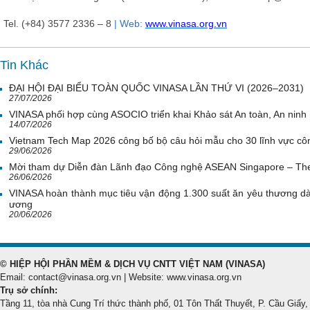
Tel. (+84) 3577 2336 – 8
| Web:
www.vinasa.org.vn
Tin Khác
ĐẠI HỘI ĐẠI BIỂU TOÀN QUỐC VINASA LẦN THỨ VI (2026–2031)
27/07/2026
VINASA phối hợp cùng ASOCIO triển khai Khảo sát An toàn, An nin
14/07/2026
Vietnam Tech Map 2026 công bố bộ câu hỏi mẫu cho 30 lĩnh vực côn
29/06/2026
Mời tham dự Diễn đàn Lãnh đạo Công nghệ ASEAN Singapore – Th
26/06/2026
VINASA hoàn thành mục tiêu vận động 1.300 suất ăn yêu thương d
ương
20/06/2026
© HIỆP HỘI PHẦN MỀM & DỊCH VỤ CNTT VIỆT NAM (VINASA)
Email: contact@vinasa.org.vn | Website: www.vinasa.org.vn
Trụ sở chính:
Tầng 11, tòa nhà Cung Trí thức thành phố, 01 Tôn Thất Thuyết, P. Cầu Giấy,