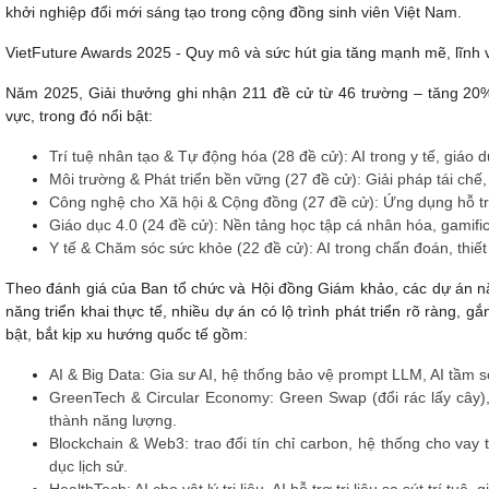
khởi nghiệp đổi mới sáng tạo trong cộng đồng sinh viên Việt Nam.
VietFuture Awards 2025 - Quy mô và sức hút gia tăng mạnh mẽ, lĩnh
Năm 2025, Giải thưởng ghi nhận
211 đề cử từ 46 trường
– tăng 20%
vực
, trong đó nổi bật:
Trí tuệ nhân tạo & Tự động hóa (28 đề cử):
AI trong y tế, giáo 
Môi trường & Phát triển bền vững (27 đề cử):
Giải pháp tái chế
Công nghệ cho Xã hội & Cộng đồng (27 đề cử):
Ứng dụng hỗ trợ
Giáo dục 4.0 (24 đề cử):
Nền tảng học tập cá nhân hóa, gamifica
Y tế & Chăm sóc sức khỏe (22 đề cử):
AI trong chẩn đoán, thiết
Theo đánh giá của Ban tổ chức và Hội đồng Giám khảo, các dự án nă
năng triển khai thực tế, nhiều dự án có lộ trình phát triển rõ ràng, g
bật, bắt kịp xu hướng quốc tế gồm:
AI & Big Data:
Gia sư AI, hệ thống bảo vệ prompt LLM, AI tầm 
GreenTech & Circular Economy:
Green Swap (đổi rác lấy cây),
thành năng lượng.
Blockchain & Web3:
trao đổi tín chỉ carbon, hệ thống cho vay 
dục lịch sử.