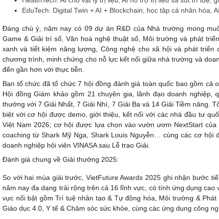
HealthTech:
AI cho vật lý trị liệu, AI hỗ trợ trị liệu sa sút trí tuệ
EduTech:
Digital Twin + AI + Blockchain, học tập cá nhân hóa, AI
Đáng chú ý, năm nay có
09
dự án R&D của Nhà trường mong muố
Game & Giải trí số, Văn hoá nghệ thuật số, Môi trường và phát tri
xanh và tiết kiệm năng lượng, Công nghệ cho xã hội và phát triển
chương trình, minh chứng cho nỗ lực kết nối giữa nhà trường và do
đến gần hơn với thực tiễn.
Ban tổ chức đã tổ chức 7 hội đồng đánh giá toàn quốc bao gồm cả on
Hội đồng Giám khảo gồm 21 chuyên gia, lãnh đạo doanh nghiệp, q
thưởng với 7 Giải Nhất, 7 Giải Nhì, 7 Giải Ba và 14 Giải Tiềm năng.
Tổ
biệt với cơ hội được demo, giới thiệu, kết nối với các nhà đầu tư quố
Việt Nam 2026; cơ hội được lựa chọn vào vườn ươm NextStart củ
coaching từ Shark Mỹ Nga, Shark Louis Nguyễn… cùng các cơ hội đầu
doanh nghiệp hội viên VINASA sau Lễ trao Giải.
Đánh giá chung về Giải thưởng 2025:
So với hai mùa giải trước, VietFuture Awards 2025 ghi nhận bước ti
năm nay đa dạng trải rộng trên cả 16 lĩnh vực, có tính ứng dụng cao v
vực nổi bật gồm Trí tuệ nhân tạo & Tự động hóa, Môi trường & Phát
Giáo dục 4.0, Y tế & Chăm sóc sức khỏe, cùng các ứng dụng công ng