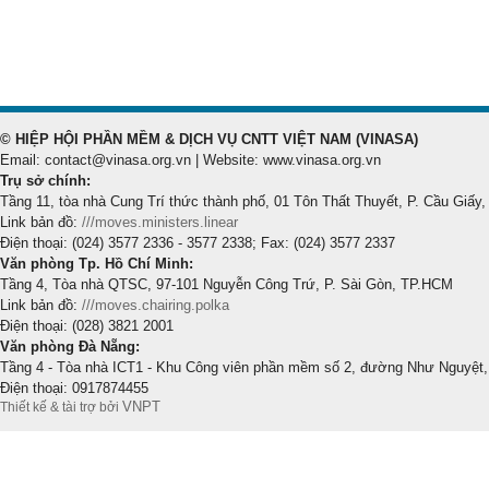
© HIỆP HỘI PHẦN MỀM & DỊCH VỤ CNTT VIỆT NAM (VINASA)
Email: contact@vinasa.org.vn | Website: www.vinasa.org.vn
Trụ sở chính:
Tầng 11, tòa nhà Cung Trí thức thành phố, 01 Tôn Thất Thuyết, P. Cầu Giấy,
Link bản đồ:
///moves.ministers.linear
Điện thoại: (024) 3577 2336 - 3577 2338; Fax: (024) 3577 2337
Văn phòng Tp. Hồ Chí Minh:
Tầng 4, Tòa nhà QTSC, 97-101 Nguyễn Công Trứ, P. Sài Gòn, TP.HCM
Link bản đồ:
///moves.chairing.polka
Điện thoại: (028) 3821 2001
Văn phòng Đà Nẵng:
Tầng 4 - Tòa nhà ICT1 - Khu Công viên phần mềm số 2, đường Như Nguyệt,
Điện thoại: 0917874455
VNPT
Thiết kế & tài trợ bởi