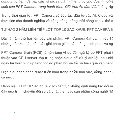
dụng thực tiễn, dễ tiếp cận và tạo ra giá trị thiết thực cho doanh ng
suốt của FPT Camera trong hành trình ‘Giữ trọn An tâm Việt’”
, ông N
Trong thời gian tới, FPT Camera sẽ tiếp tục đầu tư vào AI, Cloud 
thực tiễn cho doanh nghiệp và cộng đồng, đồng thời nâng cao vị thế c
TỰ HÀO 2 NĂM LIÊN TIẾP LỌT TOP 10 SAO KHUÊ: FPT CAMERA B
Đây là năm thứ hai liên tiếp sản phẩm, FPT Camera đạt danh hiệu T
những nỗ lực phát triển các giải pháp giám sát thông minh phục vụ n
FPT Camera Brain (FCB) là nền tảng AI do đội ngũ kỹ sư FPT phát tr
thuộc vào GPU server tập trung hoặc cloud để xử lý dữ liệu như nh
ngay tại thiết bị, giúp tăng tốc độ phản hồi và tối ưu hiệu quả vận hàn
Hiện giải pháp đang được triển khai trong nhiều lĩnh vực, đồng hành
cả nước.
Danh hiệu TOP 10 Sao Khuê 2026 tiếp tục khẳng định năng lực đổi m
đẩy quá trình chuyển đổi số và phát triển các sản phẩm công nghệ "Mak