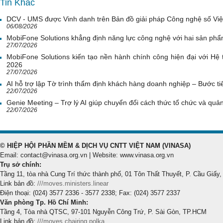
Tin Khác
DCV - UMS được Vinh danh trên Bản đồ giải pháp Công nghệ số Vi
06/08/2026
MobiFone Solutions khẳng định năng lực công nghệ với hai sản phẩ
27/07/2026
MobiFone Solutions kiến tạo nền hành chính công hiện đại với Hệ 
2026
27/07/2026
AI hỗ trợ lập Tờ trình thẩm định khách hàng doanh nghiệp – Bước tiế
22/07/2026
Genie Meeting – Trợ lý AI giúp chuyển đổi cách thức tổ chức và quản 
22/07/2026
© HIỆP HỘI PHẦN MỀM & DỊCH VỤ CNTT VIỆT NAM (VINASA)
Email: contact@vinasa.org.vn | Website: www.vinasa.org.vn
Trụ sở chính:
Tầng 11, tòa nhà Cung Trí thức thành phố, 01 Tôn Thất Thuyết, P. Cầu Giấy,
Link bản đồ:
///moves.ministers.linear
Điện thoại: (024) 3577 2336 - 3577 2338; Fax: (024) 3577 2337
Văn phòng Tp. Hồ Chí Minh:
Tầng 4, Tòa nhà QTSC, 97-101 Nguyễn Công Trứ, P. Sài Gòn, TP.HCM
Link bản đồ:
///moves.chairing.polka