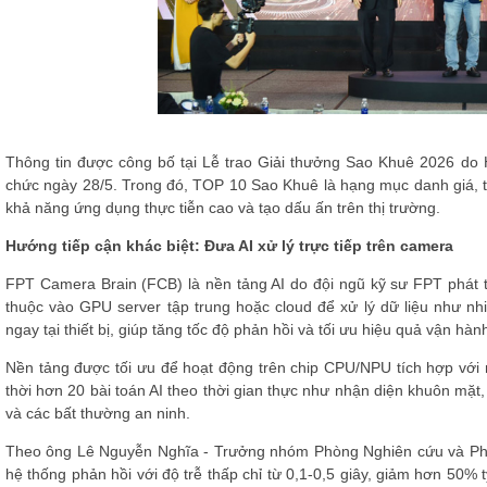
Thông tin được công bố tại Lễ trao Giải thưởng Sao Khuê 2026 d
chức ngày 28/5. Trong đó, TOP 10 Sao Khuê là hạng mục danh giá, tô
khả năng ứng dụng thực tiễn cao và tạo dấu ấn trên thị trường.
Hướng tiếp cận khác biệt: Đưa AI xử lý trực tiếp trên camera
FPT Camera Brain (FCB)
là nền tảng AI do đội ngũ kỹ sư FPT phát t
thuộc vào GPU server tập trung hoặc cloud để xử lý dữ liệu như nh
ngay tại thiết bị, giúp tăng tốc độ phản hồi và tối ưu hiệu quả vận hàn
Nền tảng được tối ưu để hoạt động trên chip CPU/NPU tích hợp với 
thời hơn 20 bài toán AI theo thời gian thực như nhận diện khuôn mặt
và các bất thường an ninh.
Theo ông Lê Nguyễn Nghĩa - Trưởng nhóm Phòng Nghiên cứu và Phát t
hệ thống phản hồi với độ trễ thấp chỉ từ 0,1-0,5 giây, giảm hơn 50% t