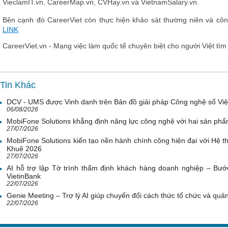
VieclamIT.vn, CareerMap.vn, CVHay.vn và VietnamSalary.vn.
Bên cạnh đó CareerViet còn thực hiện khảo sát thường niên và cô
LINK
CareerViet.vn - Mạng việc làm quốc tế chuyên biệt cho người Việt tì
Tin Khác
DCV - UMS được Vinh danh trên Bản đồ giải pháp Công nghệ số Vi
06/08/2026
MobiFone Solutions khẳng định năng lực công nghệ với hai sản phẩ
27/07/2026
MobiFone Solutions kiến tạo nền hành chính công hiện đại với Hệ th
Khuê 2026
27/07/2026
AI hỗ trợ lập Tờ trình thẩm định khách hàng doanh nghiệp – Bước
VietinBank
22/07/2026
Genie Meeting – Trợ lý AI giúp chuyển đổi cách thức tổ chức và quản 
22/07/2026