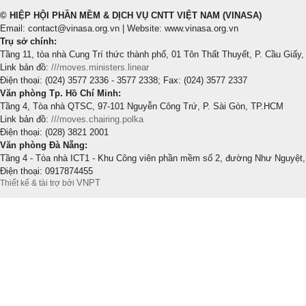
© HIỆP HỘI PHẦN MỀM & DỊCH VỤ CNTT VIỆT NAM (VINASA)
Email: contact@vinasa.org.vn | Website: www.vinasa.org.vn
Trụ sở chính:
Tầng 11, tòa nhà Cung Trí thức thành phố, 01 Tôn Thất Thuyết, P. Cầu Giấy,
Link bản đồ:
///moves.ministers.linear
Điện thoại: (024) 3577 2336 - 3577 2338; Fax: (024) 3577 2337
Văn phòng Tp. Hồ Chí Minh:
Tầng 4, Tòa nhà QTSC, 97-101 Nguyễn Công Trứ, P. Sài Gòn, TP.HCM
Link bản đồ:
///moves.chairing.polka
Điện thoại: (028) 3821 2001
Văn phòng Đà Nẵng:
Tầng 4 - Tòa nhà ICT1 - Khu Công viên phần mềm số 2, đường Như Nguyệt,
Điện thoại: 0917874455
VNPT
Thiết kế & tài trợ bởi