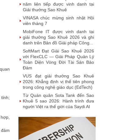
năm liên tiếp được vinh danh tại
Giải thưởng Sao Khuê
VINASA chúc mừng sinh nhật Hội
viên tháng 7
MobiFone IT được vinh danh tại
giải thưởng Sao Khuê 2026 và ghi
danh trên Bản đồ Giải pháp Công...
SoftMart Đạt Giải Sao Khuê 2026
với FlexCLC — Giải Pháp Quản Lý
Toàn Diện Vòng Đời Tài Sản Bảo
Đảm
 quan
VUS đạt giải thưởng Sao Khuê
2026: Khẳng định vị thế tiên phong
trong công nghệ giáo dục (EdTech)
Từ Quán quân Sota Tank đến Sao
tỉnh;
Khuê 5 sao 2026: Hành trình đưa
người Việt ra thế giới của Saydi AI
.
Khai phá giá trị từ tri thức doanh
 hợp,
nghiệp: NoteX và hành trình chinh
phục Giải thưởng Sao Khuê 2026
, đảm
Vietnam Tech Map 2026 công bố
bộ câu hỏi mẫu cho 30 lĩnh vực