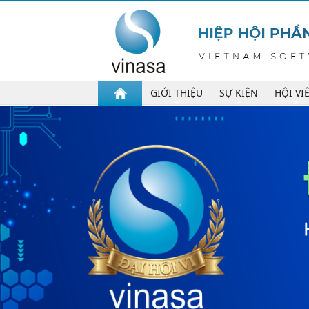
GIỚI THIỆU
SỰ KIỆN
HỘI VI