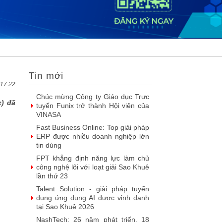
DOOH thế hệ mới: Khi quảng cáo
ngoài trời bước vào kỷ nguyên dữ
liệu
SIMAX DataHub – Nền tảng tích
hợp và khai thác dữ liệu thông minh
được đề cử Giải thưởng Sao
Khuê...
Tin mới
FPT Play chiếu trọn vẹn 3 giải bóng
đá ‘hot’ nhất mùa hè 2026
 17:22
Chúc mừng Công ty Giáo dục Trực
) đã
tuyến Funix trở thành Hội viên của
VINASA
Fast Business Online: Top giải pháp
ERP được nhiều doanh nghiệp lớn
tin dùng
FPT khẳng định năng lực làm chủ
công nghệ lõi với loạt giải Sao Khuê
lần thứ 23
Talent Solution - giải pháp tuyển
dụng ứng dụng AI được vinh danh
tại Sao Khuê 2026
NashTech: 26 năm phát triển, 18