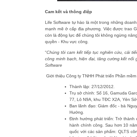
Cam kết và thông điệp
Life Software tự hào là một trong những doa
mạnh mẽ ở cấp địa phương. Việc được trao
G
còn là động lực để chúng tôi không ngừng nâng
quyền - Khu vực công
.
“
Chúng tôi cam kết tiếp tục nghiên cứu, cải t
công minh bạch, hiện đại, tăng cường kết nối
Software
Giới thiệu Công ty TNHH Phát triển Phần mềm
Thành lập
: 27/12/2012.
Trụ sở chính
: Số 16, Gamuda Gard
77, Lô N9A, khu TĐC X2A, Yên Sở,
Ban lãnh đạo
: Giám đốc - bà Ngu
Hướng.
Định hướng phát triển
: Trở thành
hành chính công. Sau hơn 10 năm,
quốc với các sản phẩm: QLTS công