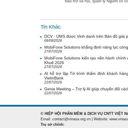
bảo trợ xã hội, quản lý Người có c
Tin Khác
DCV - UMS được Vinh danh trên Bản đồ giải 
06/08/2026
MobiFone Solutions khẳng định năng lực công
27/07/2026
MobiFone Solutions kiến tạo nền hành chính c
Khuê 2026
27/07/2026
AI hỗ trợ lập Tờ trình thẩm định khách hàn
VietinBank
22/07/2026
Genie Meeting – Trợ lý AI giúp chuyển đổi cách
22/07/2026
© HIỆP HỘI PHẦN MỀM & DỊCH VỤ CNTT VIỆT N
Email: contact@vinasa.org.vn | Website: www.vinas
Trụ sở chính: