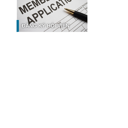
công nghệ và thị trường
Giải pháp PGx của GeneStory: Lời
giải cho bài toán tự chủ công nghệ
y tế số tại Sao Khuê 2026
ĐĂNG KÝ HỘI VIÊN
Ứng dụng nhận diện cuộc gọi
iCallme giành giải thưởng Sao Khuê
2026
Tingee by HENO được vinh danh tại
Sao Khuê 2026 với nền tảng Ngân
 hưởng
hàng Mở và Quản lý thanh toán
qua...
MB ghi dấu ấn với 5 giải thưởng
Sao Khuê 2026
MyShop Pro được vinh danh tại
Sao Khuê 2026: Khẳng định dấu ấn
tiên phong của BIDV trong hành
trình...
SACOMBANK nhận giải thưởng
Sao Khuê 2026 và ghi tên trên Bản
đồ Giải pháp Công nghệ số Việt
Nam