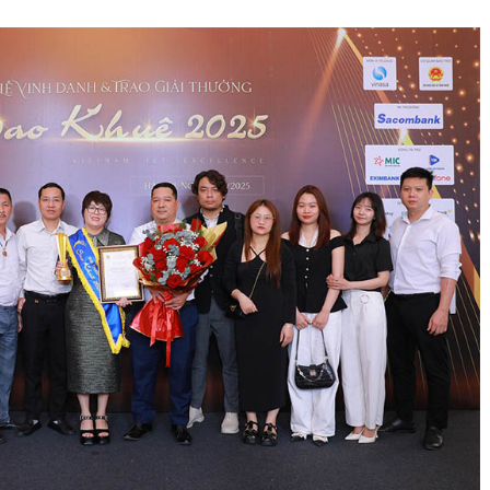
ĐĂNG KÝ HỘI VIÊN
Đăng ký hội viên để
quyền lợi tốt nhất