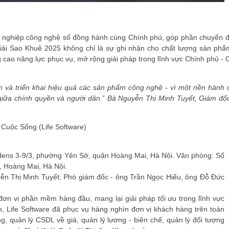
nh nghiệp công nghệ số đồng hành cùng Chính phủ, góp phần chuyển đ
iải Sao Khuê 2025
không chỉ là sự ghi nhận cho chất lượng sản ph
 cao năng lực phục vụ, mở rộng giải pháp trong lĩnh vực
Chính phủ - 
iến và triển khai hiệu quả các sản phẩm công nghệ - vì một nền hành 
 giữa chính quyền và người dân
.”
Bà Nguyễn Thị Minh Tuyết, Giám đốc
 Cuộc Sống (Life Software)
ens 3-9/3, phường Yên Sở, quận Hoàng Mai, Hà Nội. Văn phòng: Số
 Hoàng Mai, Hà Nội.
yễn Thị Minh Tuyết; Phó giám đốc - ông Trần Ngọc Hiếu, ông Đỗ Đức
 đơn vị phần mềm hàng đầu, mang lại giải pháp tối ưu trong lĩnh vực
 Life Software đã phục vụ hàng nghìn đơn vị khách hàng trên toàn
, quản lý CSDL về giá, quản lý lương - biên chế, quản lý đối tượng