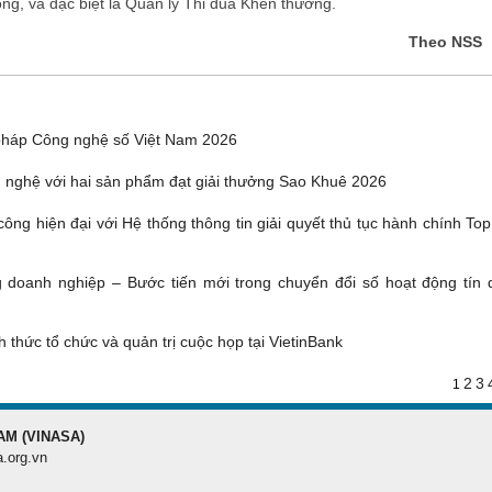
ông, và đặc biệt là Quản lý Thi đua Khen thưởng.
Theo NSS
pháp Công nghệ số Việt Nam 2026
 nghệ với hai sản phẩm đạt giải thưởng Sao Khuê 2026
ông hiện đại với Hệ thống thông tin giải quyết thủ tục hành chính To
g doanh nghiệp – Bước tiến mới trong chuyển đổi số hoạt động tín 
 thức tổ chức và quản trị cuộc họp tại VietinBank
2
3
1
AM (VINASA)
a.org.vn