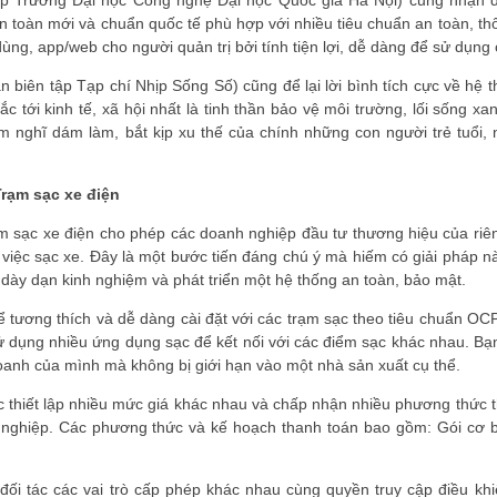
p Trường Đại học Công nghệ Đại học Quốc gia Hà Nội) cũng nhận đ
n toàn mới và chuẩn quốc tế phù hợp với nhiều tiêu chuẩn an toàn, t
ùng, app/web cho người quản trị bởi tính tiện lợi, dễ dàng để sử dụng
iên tập Tạp chí Nhịp Sống Số) cũng để lại lời bình tích cực về hệ t
c tới kinh tế, xã hội nhất là tinh thần bảo vệ môi trường, lối sống x
 nghĩ dám làm, bắt kịp xu thế của chính những con người trẻ tuổi, n
ĐĂNG KÝ HỘI 
Trạm sạc xe điện
Đăng ký hội v
quyền lợi tốt nhất
 sạc xe điện cho phép các doanh nghiệp đầu tư thương hiệu của riên
việc sạc xe. Đây là một bước tiến đáng chú ý mà hiếm có giải pháp nà
dày dạn kinh nghiệm và phát triển một hệ thống an toàn, bảo mật.
 tương thích và dễ dàng cài đặt với các trạm sạc theo tiêu chuẩn OC
 sử dụng nhiều ứng dụng sạc để kết nối với các điểm sạc khác nhau. Bạ
anh của mình mà không bị giới hạn vào một nhà sản xuất cụ thể.
c thiết lập nhiều mức giá khác nhau và chấp nhận nhiều phương thức 
nghiệp. Các phương thức và kế hoạch thanh toán bao gồm: Gói cơ bả
ối tác các vai trò cấp phép khác nhau cùng quyền truy cập điều khi