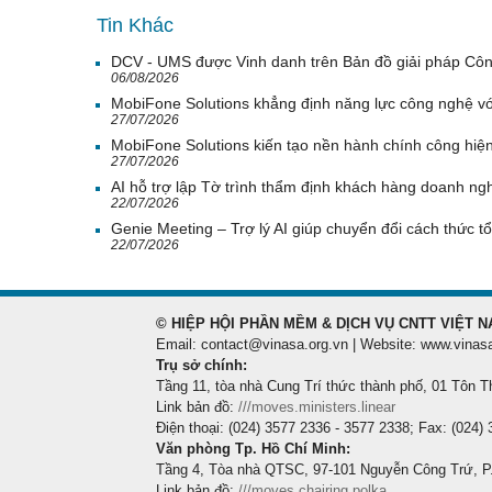
Tin Khác
DCV - UMS được Vinh danh trên Bản đồ giải pháp Cô
06/08/2026
MobiFone Solutions khẳng định năng lực công nghệ vớ
27/07/2026
MobiFone Solutions kiến tạo nền hành chính công hiện
27/07/2026
AI hỗ trợ lập Tờ trình thẩm định khách hàng doanh ngh
22/07/2026
Genie Meeting – Trợ lý AI giúp chuyển đổi cách thức tổ
22/07/2026
© HIỆP HỘI PHẦN MỀM & DỊCH VỤ CNTT VIỆT N
Email: contact@vinasa.org.vn | Website: www.vinas
Trụ sở chính:
Tầng 11, tòa nhà Cung Trí thức thành phố, 01 Tôn T
Link bản đồ:
///moves.ministers.linear
Điện thoại: (024) 3577 2336 - 3577 2338; Fax: (024)
Văn phòng Tp. Hồ Chí Minh:
Tầng 4, Tòa nhà QTSC, 97-101 Nguyễn Công Trứ, P
Link bản đồ:
///moves.chairing.polka