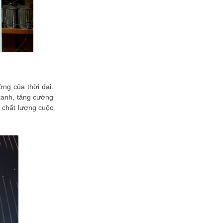
trữ
Hệ thống thông tin đất đai VNPT
iLIS: Nâng tầm quản trị số tài
nguyên quốc gia
Giải pháp truyền thông thông minh
VNPT ICS bắt nhịp cùng xu thế
công nghệ 4.0
VNPT HKD xuất sắc vinh danh tại
ng của thời đại.
Giải thưởng Sao Khuê 2026: "Trợ
thủ số" đắc lực cho Hộ kinh doanh
xanh, tăng cường
n chất lượng cuộc
VNPT EMR: “Trái tim số” của mô
hình bệnh viện thông minh đạt
chuẩn Sao Khuê 5 sao
Giải pháp Tự động hóa và vận
hành kho xăng dầu PIACOM TAS
lọt Top 10 Sao Khuê 2026
VNPT Cloud: Khi Cloud Việt bước
vào bài toán tự chủ hạ tầng số
FPT Camera Brain lọt TOP 10 Sao
Khuê, khẳng định năng lực làm chủ
công nghệ AI