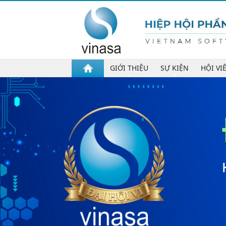
GIỚI THIỆU
SỰ KIỆN
HỘI VI