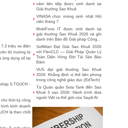
năm liên tiếp được vinh danh tại
Giải thưởng Sao Khuê
VINASA chúc mừng sinh nhật Hội
viên tháng 7
MobiFone IT được vinh danh tại
giải thưởng Sao Khuê 2026 và ghi
danh trên Bản đồ Giải pháp Công...
7,3 triệu xe điện
SoftMart Đạt Giải Sao Khuê 2026
với FlexCLC — Giải Pháp Quản Lý
ên thị trường từ
Toàn Diện Vòng Đời Tài Sản Bảo
à ứng dụng số tại
Đảm
VUS đạt giải thưởng Sao Khuê
2026: Khẳng định vị thế tiên phong
trong công nghệ giáo dục (EdTech)
i pháp S.TOUCH -
Từ Quán quân Sota Tank đến Sao
Khuê 5 sao 2026: Hành trình đưa
người Việt ra thế giới của Saydi AI
 cho thời kỳ công
Khai phá giá trị từ tri thức doanh
ô hình kinh doanh
nghiệp: NoteX và hành trình chinh
OUCH là then chốt
phục Giải thưởng Sao Khuê 2026
Vietnam Tech Map 2026 công bố
bộ câu hỏi mẫu cho 30 lĩnh vực