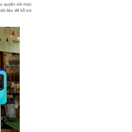
VietinBank eFAST Mobile - ngân
đặc quyền với mức
hàng số doanh nghiệp thế hệ mới
dữ liệu để hỗ trợ
Mời tham dự Diễn đàn Lãnh đạo
Công nghệ ASEAN Singapore –
The 9th ACXOA Forum Singapore
Khẳng định năng lực công nghệ
giáo dục số: CTH Soft được vinh
danh tại Sao Khuê 2026
sTARO được vinh danh tại Sao
Khuê 2026 với giải pháp hỗ trợ phát
triển học sinh toàn diện
FanGTV phát sóng trực tiếp và trọn
vẹn miễn phí Esports World Cup
2026
FPT Wi-Fi 7 đạt xếp hạng 5 sao
Sao Khuê 2026, khẳng định vị thế
tiên phong hạ tầng kết nối thế hệ...
VNPT Smart Urban xuất sắc giành
giải Sao Khuê 2026: "Chìa khóa" số
hóa toàn diện cho quy hoạch và...
VNPT iStorage: Lời giải cho “núi hồ
sơ” và bài toán tuân thủ Luật Lưu