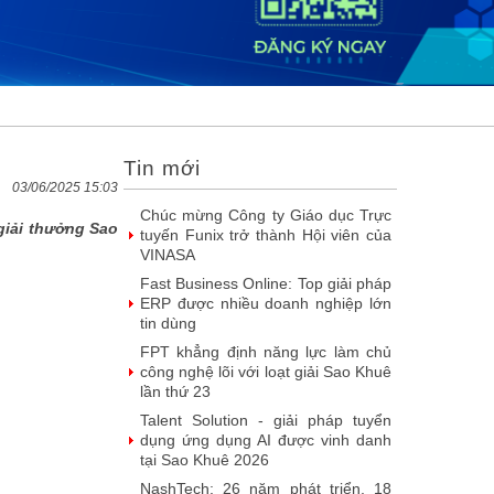
DOOH thế hệ mới: Khi quảng cáo
ngoài trời bước vào kỷ nguyên dữ
liệu
SIMAX DataHub – Nền tảng tích
hợp và khai thác dữ liệu thông minh
được đề cử Giải thưởng Sao
Khuê...
Tin mới
FPT Play chiếu trọn vẹn 3 giải bóng
đá ‘hot’ nhất mùa hè 2026
03/06/2025 15:03
Chúc mừng Công ty Giáo dục Trực
 giải thưởng Sao
tuyến Funix trở thành Hội viên của
VINASA
Fast Business Online: Top giải pháp
ERP được nhiều doanh nghiệp lớn
tin dùng
FPT khẳng định năng lực làm chủ
công nghệ lõi với loạt giải Sao Khuê
lần thứ 23
Talent Solution - giải pháp tuyển
dụng ứng dụng AI được vinh danh
tại Sao Khuê 2026
NashTech: 26 năm phát triển, 18