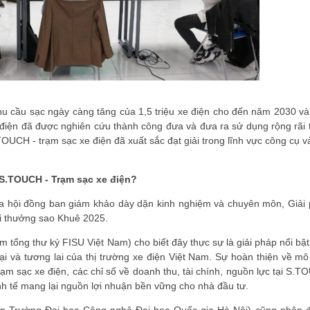
u cầu sạc ngày càng tăng của 1,5 triệu xe điện cho đến năm 2030 và 
ện đã được nghiên cứu thành công đưa và đưa ra sử dụng rộng rãi tr
UCH - trạm sạc xe điện đã xuất sắc đạt giải trong lĩnh vực công cụ v
 S.TOUCH - Trạm sạc xe điện?
ủa hội đồng ban giám khảo dày dặn kinh nghiệm và chuyên môn, Giả
ải thưởng sao Khuê 2025.
tổng thư ký FISU Việt Nam) cho biết đây thực sự là giải pháp nổi bật
ại và tương lai của thị trường xe điện Việt Nam. Sự hoàn thiện về m
m sạc xe điện, các chỉ số về doanh thu, tài chính, nguồn lực tại S.T
nh tế mang lại nguồn lợi nhuận bền vững cho nhà đầu tư.