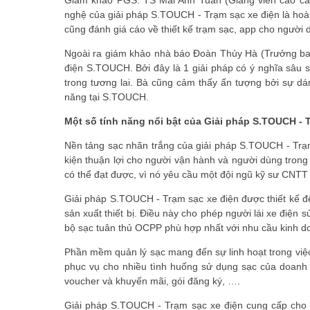
Giám khảo PGS. TS Mai Anh Tuấn (Giảng viên cao cấ
nghệ của giải pháp S.TOUCH - Trạm sạc xe điện là hoà
cũng đánh giá cáo về thiết kế trạm sạc, app cho người d
Ngoài ra giám khảo nhà báo Đoàn Thúy Hà (Trưởng ban b
điện S.TOUCH. Bởi đây là 1 giải pháp có ý nghĩa sâu sắ
trong tương lai. Bà cũng cảm thấy ấn tượng bởi sự dám
năng tại S.TOUCH.
Một số tính năng nổi bật của Giải pháp S.TOUCH - 
Nền tảng sạc nhãn trắng của giải pháp S.TOUCH - Trạm
kiện thuận lợi cho người vận hành và người dùng trong 
có thể đạt được, vì nó yêu cầu một đội ngũ kỹ sư CNTT 
Giải pháp S.TOUCH - Trạm sạc xe điện được thiết kế để
sản xuất thiết bị. Điều này cho phép người lái xe điện
bộ sạc tuân thủ OCPP phù hợp nhất với nhu cầu kinh do
Phần mềm quản lý sạc mang đến sự linh hoạt trong việ
phục vụ cho nhiều tình huống sử dụng sạc của doanh 
voucher và khuyến mãi, gói đăng ký, ….
Giải pháp S.TOUCH - Trạm sạc xe điện cung cấp cho đ