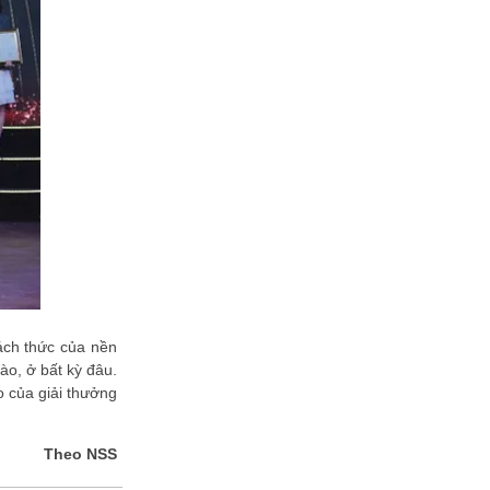
Chúc mừng Công ty CP Ứng dụng
Công nghệ Logistics trở thành Hội
viên của VINASA
Thủ Đô Multimedia ghi dấu ấn tại
Sao Khuê 2026 với nền tảng Sigma
OTT E2E
Chúc mừng Công ty TNHH HOTX
Holding trở thành Hội viên của
VINASA
Chúc mừng Công ty TNHH Ascend
FT Việt Nam trở thành Hội viên của
VINASA
Chúc mừng Công ty CP Công nghệ
Bekisoft trở thành Hội viên của
VINASA
Chúc mừng Công ty CP Giải pháp
hách thức của nền
AIV trở thành Hội viên của VINASA
ào, ở bất kỳ đâu.
VINASA hoàn thành mục tiêu vận
 của giải thưởng
động 1.300 suất ăn yêu thương
dành cho bệnh nhân Viện Huyết
học -...
Theo NSS
Zalo Business Solutions nhận "cú