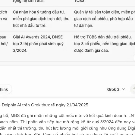
 Dolphin AI trên Grok thực tế ngày 21/04/2025
g bố, MBS đã ghi nhận những cột mốc mới về kết quả kinh doanh: LNT
oạch năm. Thị phần vẫn tiếp tục mở rộng kể từ quý 3/2024 đến nay v
n nhất thị trường, thu hút lực lượng môi giới cũng như ứng dụng Digi
hí giao dịch trọn đời, tặng cổ phiếu hot và áp dụng lãi suất margin 