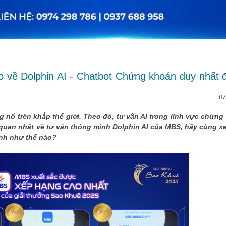
 về Dolphin AI - Chatbot Chứng khoán duy nhất 
07
ng nổ trên khắp thế giới. Theo đó, tư vấn AI trong lĩnh vực chứn
 quan nhất về tư vấn thông minh Dolphin AI của MBS, hãy cùng 
ịnh như thế nào?