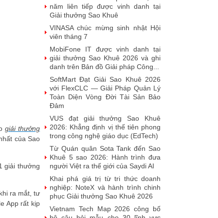
năm liên tiếp được vinh danh tại
Giải thưởng Sao Khuê
VINASA chúc mừng sinh nhật Hội
viên tháng 7
MobiFone IT được vinh danh tại
giải thưởng Sao Khuê 2026 và ghi
danh trên Bản đồ Giải pháp Công...
SoftMart Đạt Giải Sao Khuê 2026
với FlexCLC — Giải Pháp Quản Lý
Toàn Diện Vòng Đời Tài Sản Bảo
Đảm
VUS đạt giải thưởng Sao Khuê
2026: Khẳng định vị thế tiên phong
ao
giải thưởng
trong công nghệ giáo dục (EdTech)
 nhất của Sao
Từ Quán quân Sota Tank đến Sao
Khuê 5 sao 2026: Hành trình đưa
1 giải thưởng
người Việt ra thế giới của Saydi AI
Khai phá giá trị từ tri thức doanh
nghiệp: NoteX và hành trình chinh
hi ra mắt, tư
phục Giải thưởng Sao Khuê 2026
 App rất kịp
Vietnam Tech Map 2026 công bố
bộ câu hỏi mẫu cho 30 lĩnh vực