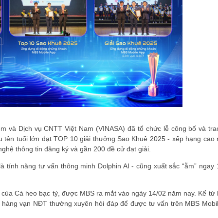
ềm và Dịch vụ CNTT Việt Nam (VINASA) đã tổ chức lễ công bố và tr
 tên tuổi lớn đạt TOP 10 giải thưởng Sao Khuê 2025 - xếp hạng cao
hệ thông tin đăng ký và gần 200 đề cử đạt giải.
là tính năng tư vấn thông minh Dolphin AI - cũng xuất sắc “ẵm” ngay 
p của Cá heo bạc tỷ, được MBS ra mắt vào ngày 14/02 năm nay. Kể từ k
c hàng vạn NĐT thường xuyên hỏi đáp để được tư vấn trên MBS Mobile