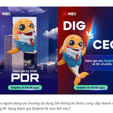
ĐĂNG KÝ HỘI VI
Đăng ký hội viên
quyền lợi tốt nhất
o người dùng ưa chuộng sử dụng bởi thông tin được cung cấp nhanh 
ng AI” đang đánh giá Dolphin AI như thế nào?