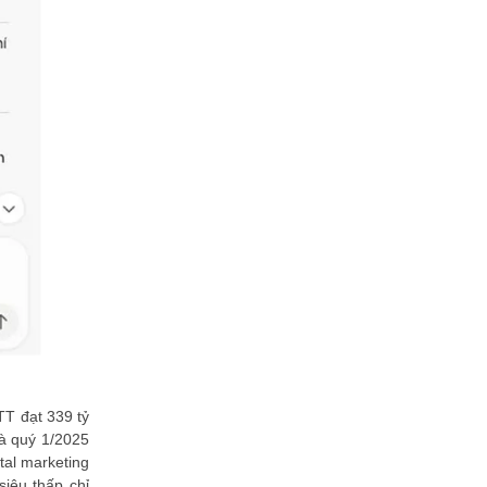
đúp" giải thưởng Sao Khuê 2026
Trường học số Quốc gia vinh danh
tại Sao Khuê 2026 - kiến tạo tương
lai giáo dục số
Giải pháp Thanh toán và Nộp thuế
số của VNPAY vượt 300 đề cử,
được vinh danh tại Sao Khuê 2026
Giải pháp thanh toán thẻ Tap-and-
Go tỏa sáng tại Giải thưởng Sao
Khuê 2026
"Vay mua nhà trên kênh số" của
Vietinbank được vinh danh tại Sao
Khuê 2026
OneHub và tầm nhìn kiến tạo hạ
tầng số, tái định hình thị trường bất
động sản Việt Nam
DataHouse Việt Nam và hành trình
chinh phục APAC: Khi tiêu chuẩn y
tế Mỹ được vinh danh tại Sao...
T đạt 339 tỷ
VietinBank iPay Mobile lọt Top 10
à quý 1/2025
Sao Khuê 2026, khẳng định vị thế
tal marketing
ngân hàng số hàng đầu
siêu thấp chỉ