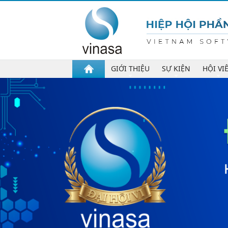
GIỚI THIỆU
SỰ KIỆN
HỘI VI