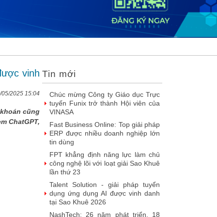
DOOH thế hệ mới: Khi quảng cáo
ngoài trời bước vào kỷ nguyên dữ
liệu
SIMAX DataHub – Nền tảng tích
hợp và khai thác dữ liệu thông minh
được đề cử Giải thưởng Sao
Khuê...
được vinh
Tin mới
FPT Play chiếu trọn vẹn 3 giải bóng
đá ‘hot’ nhất mùa hè 2026
/05/2025 15:04
Chúc mừng Công ty Giáo dục Trực
tuyến Funix trở thành Hội viên của
g khoán cũng
VINASA
xem ChatGPT,
Fast Business Online: Top giải pháp
ERP được nhiều doanh nghiệp lớn
tin dùng
FPT khẳng định năng lực làm chủ
công nghệ lõi với loạt giải Sao Khuê
lần thứ 23
Talent Solution - giải pháp tuyển
dụng ứng dụng AI được vinh danh
tại Sao Khuê 2026
NashTech: 26 năm phát triển, 18