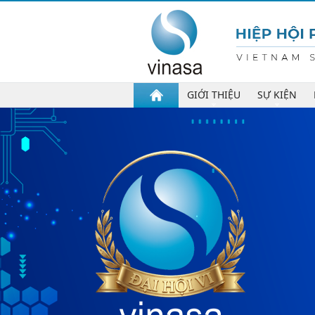
GIỚI THIỆU
SỰ KIỆN