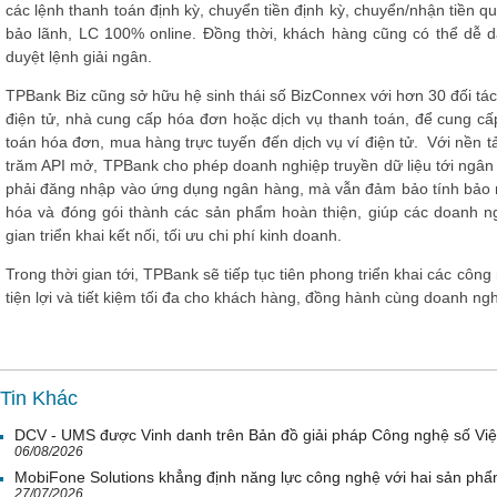
các lệnh thanh toán định kỳ, chuyển tiền định kỳ, chuyển/nhận tiền qua
bảo lãnh, LC 100% online. Đồng thời, khách hàng cũng có thể dễ 
duyệt lệnh giải ngân.
TPBank Biz cũng sở hữu hệ sinh thái số BizConnex với hơn 30 đối tác
điện tử, nhà cung cấp hóa đơn hoặc dịch vụ thanh toán, để cung cấp
toán hóa đơn, mua hàng trực tuyến đến dịch vụ ví điện tử. Với nền 
trăm API mở, TPBank cho phép doanh nghiệp truyền dữ liệu tới ngân 
phải đăng nhập vào ứng dụng ngân hàng, mà vẫn đảm bảo tính bảo
hóa và đóng gói thành các sản phẩm hoàn thiện, giúp các doanh ng
gian triển khai kết nối, tối ưu chi phí kinh doanh.
Trong thời gian tới, TPBank sẽ tiếp tục tiên phong triển khai các công
tiện lợi và tiết kiệm tối đa cho khách hàng, đồng hành cùng doanh ngh
Tin Khác
DCV - UMS được Vinh danh trên Bản đồ giải pháp Công nghệ số Vi
06/08/2026
MobiFone Solutions khẳng định năng lực công nghệ với hai sản phẩ
27/07/2026