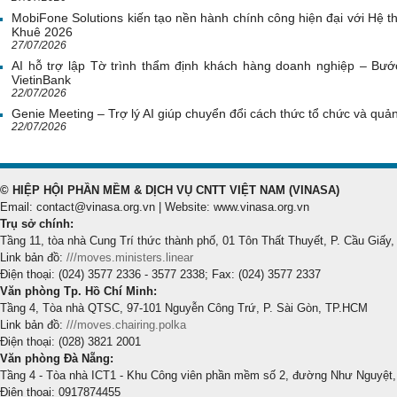
MobiFone Solutions kiến tạo nền hành chính công hiện đại với Hệ th
Khuê 2026
27/07/2026
AI hỗ trợ lập Tờ trình thẩm định khách hàng doanh nghiệp – Bước
VietinBank
22/07/2026
Genie Meeting – Trợ lý AI giúp chuyển đổi cách thức tổ chức và quản 
22/07/2026
© HIỆP HỘI PHẦN MỀM & DỊCH VỤ CNTT VIỆT NAM (VINASA)
Email: contact@vinasa.org.vn | Website: www.vinasa.org.vn
Trụ sở chính:
Tầng 11, tòa nhà Cung Trí thức thành phố, 01 Tôn Thất Thuyết, P. Cầu Giấy,
Link bản đồ:
///moves.ministers.linear
Điện thoại: (024) 3577 2336 - 3577 2338; Fax: (024) 3577 2337
Văn phòng Tp. Hồ Chí Minh:
Tầng 4, Tòa nhà QTSC, 97-101 Nguyễn Công Trứ, P. Sài Gòn, TP.HCM
Link bản đồ:
///moves.chairing.polka
Điện thoại: (028) 3821 2001
Văn phòng Đà Nẵng:
Tầng 4 - Tòa nhà ICT1 - Khu Công viên phần mềm số 2, đường Như Nguyệt,
Điện thoại: 0917874455