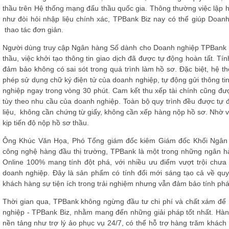
thầu trên Hệ thống mạng đấu thầu quốc gia. Thông thường việc lập h
như đòi hỏi nhập liệu chính xác, TPBank Biz nay có thể giúp Doanh 
thao tác đơn giản.
Người dùng truy cập Ngân hàng Số dành cho Doanh nghiệp TPBank Bi
thầu, việc khởi tạo thông tin giao dịch đã được tự động hoàn tất. Tí
đảm bảo không có sai sót trong quá trình làm hồ sơ. Đặc biệt, hệ t
phép sử dụng chữ ký điện tử của doanh nghiệp, tự động gửi thông ti
nghiệp ngay trong vòng 30 phút. Cam kết thu xếp tài chính cũng đư
tùy theo nhu cầu của doanh nghiệp. Toàn bộ quy trình đều được tự 
liệu, không cần chứng từ giấy, không cần xếp hàng nộp hồ sơ. Nhờ v
kịp tiến độ nộp hồ sơ thầu.
Ông Khúc Văn Họa, Phó Tổng giám đốc kiêm Giám đốc Khối Ngân 
công nghệ hàng đầu thị trường, TPBank là một trong những ngân hàn
Online 100% mang tính đột phá, với nhiều ưu điểm vượt trội chưa
doanh nghiệp. Đây là sản phẩm có tính đổi mới sáng tạo cả về qu
khách hàng sự tiện ích trong trải nghiệm nhưng vẫn đảm bảo tính ph
Thời gian qua, TPBank không ngừng đầu tư chi phí và chất xám đ
nghiệp - TPBank Biz, nhằm mang đến những giải pháp tốt nhất. Hàn
nền tảng như trợ lý ảo phục vụ 24/7, có thể hỗ trợ hàng trăm khác