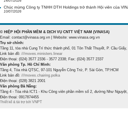
14/07/2026
Chúc mừng Công ty TNHH DTH Holdings trở thành Hội viên của VI
10/07/2026
© HIỆP HỘI PHẦN MỀM & DỊCH VỤ CNTT VIỆT NAM (VINASA)
Email: contact@vinasa.org.vn | Website: www.vinasa.org.vn
Trụ sở chính:
Tầng 11, tòa nhà Cung Trí thức thành phố, 01 Tôn Thất Thuyết, P. Cầu Giấy,
Link bản đồ:
///moves.ministers.linear
Điện thoại: (024) 3577 2336 - 3577 2338; Fax: (024) 3577 2337
Văn phòng Tp. Hồ Chí Minh:
Tầng 4, Tòa nhà QTSC, 97-101 Nguyễn Công Trứ, P. Sài Gòn, TP.HCM
Link bản đồ:
///moves.chairing.polka
Điện thoại: (028) 3821 2001
Văn phòng Đà Nẵng:
Tầng 4 - Tòa nhà ICT1 - Khu Công viên phần mềm số 2, đường Như Nguyệt,
Điện thoại: 0917874455
VNPT
Thiết kế & tài trợ bởi