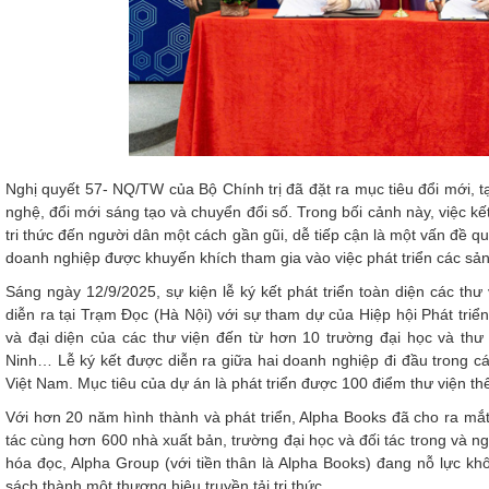
Nghị quyết 57- NQ/TW của Bộ Chính trị đã đặt ra mục tiêu đổi mới, t
nghệ, đổi mới sáng tạo và chuyển đổi số. Trong bối cảnh này, việc 
tri thức đến người dân một cách gần gũi, dễ tiếp cận là một vấn đề q
doanh nghiệp được khuyến khích tham gia vào việc phát triển các sản
Sáng ngày 12/9/2025, sự kiện lễ ký kết phát triển toàn diện các thư
diễn ra tại Trạm Đọc (Hà Nội) với sự tham dự của Hiệp hội Phát tri
và đại diện của các thư viện đến từ hơn 10 trường đại học và thư
Ninh… Lễ ký kết được diễn ra giữa hai doanh nghiệp đi đầu trong c
Việt Nam. Mục tiêu của dự án là phát triển được 100 điểm thư viện t
Với hơn 20 năm hình thành và phát triển, Alpha Books đã cho ra mắ
tác cùng hơn 600 nhà xuất bản, trường đại học và đối tác trong và 
hóa đọc, Alpha Group (với tiền thân là Alpha Books) đang nỗ lực k
sách thành một thương hiệu truyền tải tri thức.