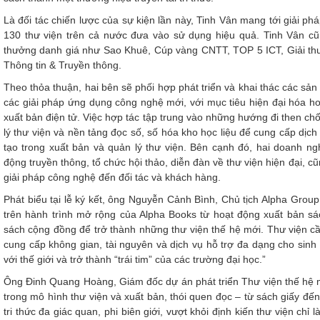
Là đối tác chiến lược của sự kiện lần này, Tinh Vân mang tới giải p
130 thư viện trên cả nước đưa vào sử dụng hiệu quả. Tinh Vân cũn
thưởng danh giá như Sao Khuê, Cúp vàng CNTT, TOP 5 ICT, Giải 
Thông tin & Truyền thông.
Theo thỏa thuận, hai bên sẽ phối hợp phát triển và khai thác các sả
các giải pháp ứng dụng công nghệ mới, với mục tiêu hiện đại hóa h
xuất bản điện tử. Việc hợp tác tập trung vào những hướng đi then chố
lý thư viện và nền tảng đọc số, số hóa kho học liệu để cung cấp dịch 
tạo trong xuất bản và quản lý thư viện. Bên cạnh đó, hai doanh n
động truyền thông, tổ chức hội thảo, diễn đàn về thư viện hiện đại, c
giải pháp công nghệ đến đối tác và khách hàng.
Phát biểu tại lễ ký kết, ông Nguyễn Cảnh Bình, Chủ tịch Alpha Group,
trên hành trình mở rộng của Alpha Books từ hoạt động xuất bản s
sách cộng đồng để trở thành những thư viện thế hệ mới. Thư viện cầ
cung cấp không gian, tài nguyên và dịch vụ hỗ trợ đa dạng cho sinh 
với thế giới và trở thành “trái tim” của các trường đại học.”
Ông Đinh Quang Hoàng, Giám đốc dự án phát triển Thư viện thế hệ mớ
trong mô hình thư viện và xuất bản, thói quen đọc – từ sách giấy đế
tri thức đa giác quan, phi biên giới, vượt khỏi định kiến thư viện ch