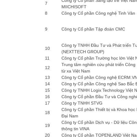
Công ty Cổ phần Sáng tạo trẻ Việt Na
7
MIICHISOFT
8
Công ty Cổ phần Công nghệ Tinh Vân
9
Công ty Cổ phần Tập đoàn CMC
Công ty TNHH Đầu Tư và Phát triển T
10
(NEXTTECH GROUP)
11
Công ty Cổ phần Trường học lớn Việt
Trung tâm nghiên cứu phát triển Công 
12
từ xa Việt Nam
13
Công ty Cổ phần Công nghệ ECRM.V
14
Công ty Cổ phần Công nghệ Sao Bắc 
15
Công ty TNHH Logix Technology Việt 
16
Công ty Cổ phần Đầu Tư và Công ngh
17
Công ty TNHH STVG
Công ty Cổ phần Thiết bị và Khoa học 
18
Đại Nam
Công ty Cổ phần Dịch vụ - Dữ liệu Cô
19
thông tin VINA
20
Công ty Cổ phần TOPENLAND Việt N