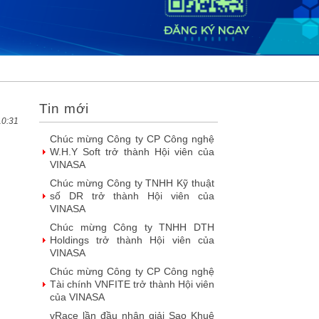
2026
DOOH thế hệ mới: Khi quảng cáo
ngoài trời bước vào kỷ nguyên dữ
liệu
SIMAX DataHub – Nền tảng tích
hợp và khai thác dữ liệu thông minh
được đề cử Giải thưởng Sao Khuê...
Tin mới
FPT Play chiếu trọn vẹn 3 giải bóng
đá ‘hot’ nhất mùa hè 2026
10:31
Chúc mừng Công ty Giáo dục Trực
tuyến Funix trở thành Hội viên của
VINASA
Fast Business Online: Top giải pháp
ERP được nhiều doanh nghiệp lớn
tin dùng
FPT khẳng định năng lực làm chủ
công nghệ lõi với loạt giải Sao Khuê
lần thứ 23
Talent Solution - giải pháp tuyển
dụng ứng dụng AI được vinh danh
tại Sao Khuê 2026
NashTech: 26 năm phát triển, 18