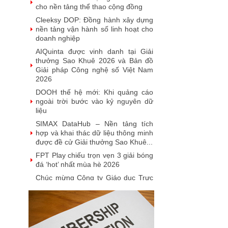
năm liên tiếp được vinh danh tại
Giải thưởng Sao Khuê
VINASA chúc mừng sinh nhật Hội
viên tháng 7
MobiFone IT được vinh danh tại giải
thưởng Sao Khuê 2026 và ghi danh
trên Bản đồ Giải pháp Công...
SoftMart Đạt Giải Sao Khuê 2026
với FlexCLC — Giải Pháp Quản Lý
Toàn Diện Vòng Đời Tài Sản Bảo
Đảm
VUS đạt giải thưởng Sao Khuê
2026: Khẳng định vị thế tiên phong
trong công nghệ giáo dục (EdTech)
Từ Quán quân Sota Tank đến Sao
Khuê 5 sao 2026: Hành trình đưa
người Việt ra thế giới của Saydi AI
Khai phá giá trị từ tri thức doanh
nghiệp: NoteX và hành trình chinh
phục Giải thưởng Sao Khuê 2026
Vietnam Tech Map 2026 công bố bộ
câu hỏi mẫu cho 30 lĩnh vực công