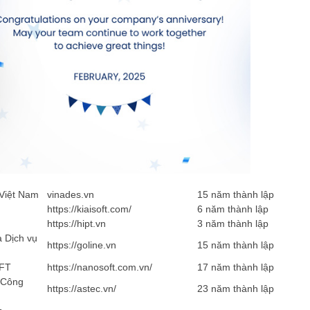
 Việt Nam
vinades.vn
15 năm thành lập
https://kiaisoft.com/
6 năm thành lập
https://hipt.vn
3 năm thành lập
 Dịch vụ
https://goline.vn
15 năm thành lập
OFT
https://nanosoft.com.vn/
17 năm thành lập
 Công
https://astec.vn/
23 năm thành lập