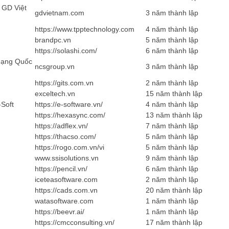
 GD Việt
gdvietnam.com
3 năm thành lập
https://www.tpptechnology.com
4 năm thành lập
brandpc.vn
5 năm thành lập
https://solashi.com/
6 năm thành lập
mạng Quốc
ncsgroup.vn
3 năm thành lập
https://gits.com.vn
2 năm thành lập
exceltech.vn
15 năm thành lập
Soft
https://e-software.vn/
4 năm thành lập
https://hexasync.com/
13 năm thành lập
https://adflex.vn/
7 năm thành lập
https://thacso.com/
5 năm thành lập
https://rogo.com.vn/vi
5 năm thành lập
www.ssisolutions.vn
9 năm thành lập
https://pencil.vn/
6 năm thành lập
iceteasoftware.com
2 năm thành lập
https://cads.com.vn
20 năm thành lập
watasoftware.com
1 năm thành lập
https://beevr.ai/
1 năm thành lập
https://cmcconsulting.vn/
17 năm thành lập