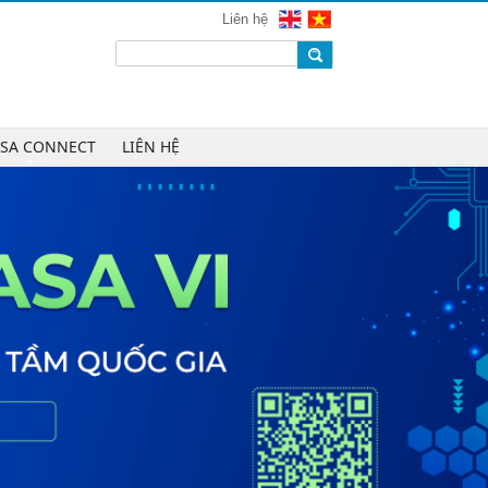
mạng 2026
Liên hệ
Chúc mừng Công ty CP Công nghệ
W.H.Y Soft trở thành Hội viên của
VINASA
Chúc mừng Công ty TNHH Kỹ thuật
số DR trở thành Hội viên của
ASA CONNECT
LIÊN HỆ
VINASA
Chúc mừng Công ty TNHH DTH
Holdings trở thành Hội viên của
VINASA
Chúc mừng Công ty CP Công nghệ
Tài chính VNFITE trở thành Hội viên
của VINASA
vRace lần đầu nhận giải Sao Khuê
cho nền tảng thể thao cộng đồng
Cleeksy DOP: Đồng hành xây dựng
nền tảng vận hành số linh hoạt cho
doanh nghiệp
AIQuinta được vinh danh tại Giải
thưởng Sao Khuê 2026 và Bản đồ
Giải pháp Công nghệ số Việt Nam