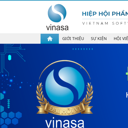
GIỚI THIỆU
SỰ KIỆN
HỘI VI