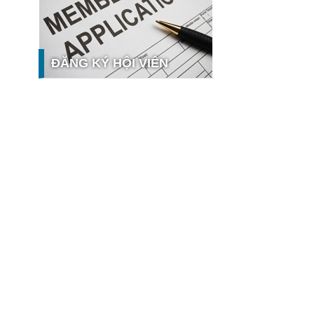
nghệ và thị trường
Giải pháp PGx của GeneStory: Lời
giải cho bài toán tự chủ công nghệ y
tế số tại Sao Khuê 2026
ĐĂNG KÝ HỘI VIÊN
Ứng dụng nhận diện cuộc gọi
iCallme giành giải thưởng Sao Khuê
2026
Tingee by HENO được vinh danh tại
Sao Khuê 2026 với nền tảng Ngân
hưởng
hàng Mở và Quản lý thanh toán
qua...
MB ghi dấu ấn với 5 giải thưởng
Sao Khuê 2026
MyShop Pro được vinh danh tại Sao
Khuê 2026: Khẳng định dấu ấn tiên
phong của BIDV trong hành trình...
SACOMBANK nhận giải thưởng Sao
Khuê 2026 và ghi tên trên Bản đồ
Giải pháp Công nghệ số Việt Nam
VietinBank eFAST Mobile - ngân
hàng số doanh nghiệp thế hệ mới