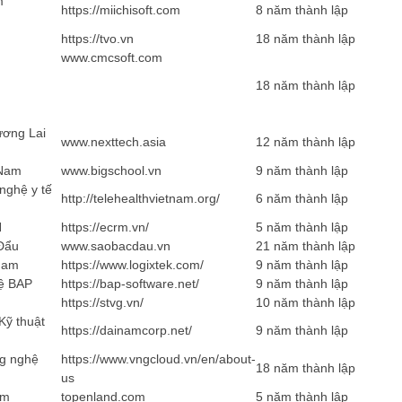
m
https://miichisoft.com
8 năm thành lập
https://tvo.vn
18 năm thành lập
www.cmcsoft.com
18 năm thành lập
ĐĂNG KÝ HỘI VIÊN
ương Lai
www.nexttech.asia
12 năm thành lập
Đăng ký hội viên để 
 Nam
www.bigschool.vn
9 năm thành lập
quyền lợi tốt nhất
nghệ y tế
http://telehealthvietnam.org/
6 năm thành lập
N
https://ecrm.vn/
5 năm thành lập
Đẩu
www.saobacdau.vn
21 năm thành lập
Nam
https://www.logixtek.com/
9 năm thành lập
ệ BAP
https://bap-software.net/
9 năm thành lập
https://stvg.vn/
10 năm thành lập
Kỹ thuật
https://dainamcorp.net/
9 năm thành lập
ng nghệ
https://www.vngcloud.vn/en/about-
18 năm thành lập
us
am
topenland.com
5 năm thành lập