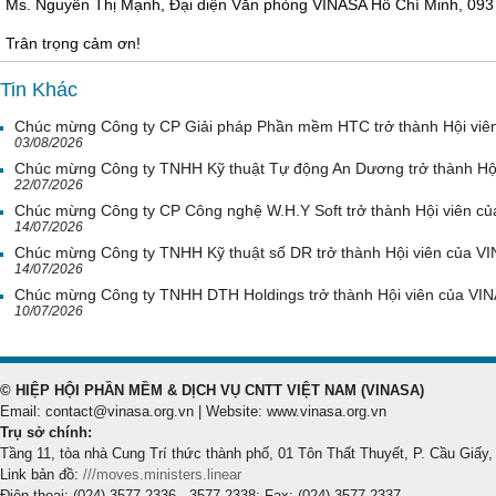
Ms. Nguyễn Thị Mạnh, Đại diện Văn phòng VINASA Hồ Chí Minh, 093
Trân trọng cảm ơn!
Tin Khác
Chúc mừng Công ty CP Giải pháp Phần mềm HTC trở thành Hội viê
03/08/2026
Chúc mừng Công ty TNHH Kỹ thuật Tự động An Dương trở thành Hộ
22/07/2026
Chúc mừng Công ty CP Công nghệ W.H.Y Soft trở thành Hội viên c
14/07/2026
Chúc mừng Công ty TNHH Kỹ thuật số DR trở thành Hội viên của V
14/07/2026
Chúc mừng Công ty TNHH DTH Holdings trở thành Hội viên của VI
10/07/2026
© HIỆP HỘI PHẦN MỀM & DỊCH VỤ CNTT VIỆT NAM (VINASA)
Email: contact@vinasa.org.vn | Website: www.vinasa.org.vn
Trụ sở chính:
Tầng 11, tòa nhà Cung Trí thức thành phố, 01 Tôn Thất Thuyết, P. Cầu Giấy,
Link bản đồ:
///moves.ministers.linear
Điện thoại: (024) 3577 2336 - 3577 2338; Fax: (024) 3577 2337