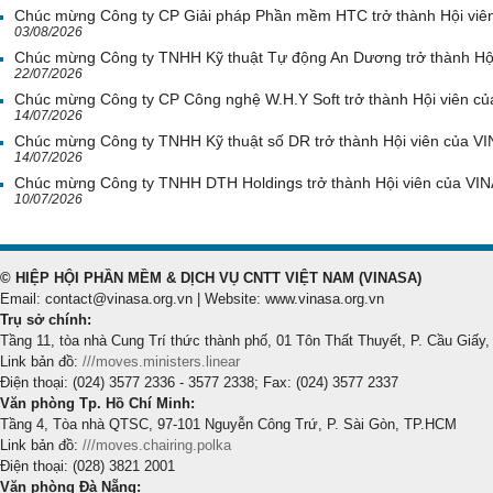
Chúc mừng Công ty CP Giải pháp Phần mềm HTC trở thành Hội viê
03/08/2026
Chúc mừng Công ty TNHH Kỹ thuật Tự động An Dương trở thành Hộ
22/07/2026
Chúc mừng Công ty CP Công nghệ W.H.Y Soft trở thành Hội viên c
14/07/2026
Chúc mừng Công ty TNHH Kỹ thuật số DR trở thành Hội viên của V
14/07/2026
Chúc mừng Công ty TNHH DTH Holdings trở thành Hội viên của VI
10/07/2026
© HIỆP HỘI PHẦN MỀM & DỊCH VỤ CNTT VIỆT NAM (VINASA)
Email: contact@vinasa.org.vn | Website: www.vinasa.org.vn
Trụ sở chính:
Tầng 11, tòa nhà Cung Trí thức thành phố, 01 Tôn Thất Thuyết, P. Cầu Giấy,
Link bản đồ:
///moves.ministers.linear
Điện thoại: (024) 3577 2336 - 3577 2338; Fax: (024) 3577 2337
Văn phòng Tp. Hồ Chí Minh:
Tầng 4, Tòa nhà QTSC, 97-101 Nguyễn Công Trứ, P. Sài Gòn, TP.HCM
Link bản đồ:
///moves.chairing.polka
Điện thoại: (028) 3821 2001
Văn phòng Đà Nẵng: