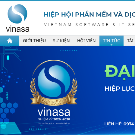
GIỚI THIỆU
SỰ KIỆN
HỘI VIÊN
TIN TỨC
TÀI