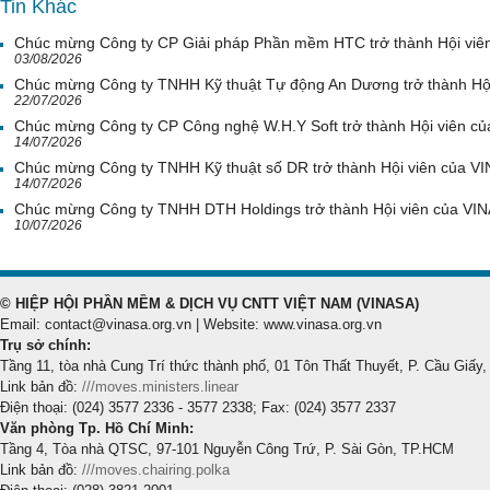
Tin Khác
Chúc mừng Công ty CP Giải pháp Phần mềm HTC trở thành Hội viê
03/08/2026
Chúc mừng Công ty TNHH Kỹ thuật Tự động An Dương trở thành Hộ
22/07/2026
Chúc mừng Công ty CP Công nghệ W.H.Y Soft trở thành Hội viên c
14/07/2026
Chúc mừng Công ty TNHH Kỹ thuật số DR trở thành Hội viên của V
14/07/2026
Chúc mừng Công ty TNHH DTH Holdings trở thành Hội viên của VI
10/07/2026
© HIỆP HỘI PHẦN MỀM & DỊCH VỤ CNTT VIỆT NAM (VINASA)
Email: contact@vinasa.org.vn | Website: www.vinasa.org.vn
Trụ sở chính:
Tầng 11, tòa nhà Cung Trí thức thành phố, 01 Tôn Thất Thuyết, P. Cầu Giấy,
Link bản đồ:
///moves.ministers.linear
Điện thoại: (024) 3577 2336 - 3577 2338; Fax: (024) 3577 2337
Văn phòng Tp. Hồ Chí Minh:
Tầng 4, Tòa nhà QTSC, 97-101 Nguyễn Công Trứ, P. Sài Gòn, TP.HCM
Link bản đồ:
///moves.chairing.polka