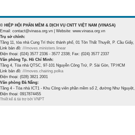
© HIỆP HỘI PHẦN MỀM & DỊCH VỤ CNTT VIỆT NAM (VINASA)
Email: contact@vinasa.org.vn | Website: www.vinasa.org.vn
Trụ sở chính:
Tầng 11, tòa nhà Cung Trí thức thành phố, 01 Tôn Thất Thuyết, P. Cầu Giấy,
Link bản đồ:
///moves.ministers.linear
Điện thoại: (024) 3577 2336 - 3577 2338; Fax: (024) 3577 2337
Văn phòng Tp. Hồ Chí Minh:
Tầng 4, Tòa nhà QTSC, 97-101 Nguyễn Công Trứ, P. Sài Gòn, TP.HCM
Link bản đồ:
///moves.chairing.polka
Điện thoại: (028) 3821 2001
Văn phòng Đà Nẵng:
Tầng 4 - Tòa nhà ICT1 - Khu Công viên phần mềm số 2, đường Như Nguyệt,
Điện thoại: 0917874455
VNPT
Thiết kế & tài trợ bởi