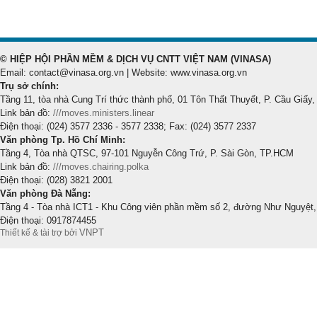
© HIỆP HỘI PHẦN MỀM & DỊCH VỤ CNTT VIỆT NAM (VINASA)
Email: contact@vinasa.org.vn | Website: www.vinasa.org.vn
Trụ sở chính:
Tầng 11, tòa nhà Cung Trí thức thành phố, 01 Tôn Thất Thuyết, P. Cầu Giấy,
Link bản đồ:
///moves.ministers.linear
Điện thoại: (024) 3577 2336 - 3577 2338; Fax: (024) 3577 2337
Văn phòng Tp. Hồ Chí Minh:
Tầng 4, Tòa nhà QTSC, 97-101 Nguyễn Công Trứ, P. Sài Gòn, TP.HCM
Link bản đồ:
///moves.chairing.polka
Điện thoại: (028) 3821 2001
Văn phòng Đà Nẵng:
Tầng 4 - Tòa nhà ICT1 - Khu Công viên phần mềm số 2, đường Như Nguyệt,
Điện thoại: 0917874455
VNPT
Thiết kế & tài trợ bởi