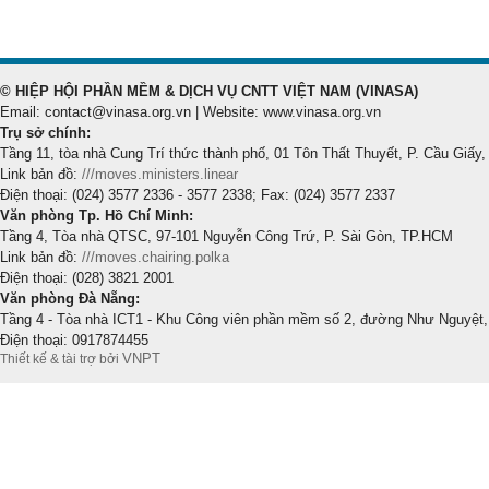
© HIỆP HỘI PHẦN MỀM & DỊCH VỤ CNTT VIỆT NAM (VINASA)
Email: contact@vinasa.org.vn | Website: www.vinasa.org.vn
Trụ sở chính:
Tầng 11, tòa nhà Cung Trí thức thành phố, 01 Tôn Thất Thuyết, P. Cầu Giấy,
Link bản đồ:
///moves.ministers.linear
Điện thoại: (024) 3577 2336 - 3577 2338; Fax: (024) 3577 2337
Văn phòng Tp. Hồ Chí Minh:
Tầng 4, Tòa nhà QTSC, 97-101 Nguyễn Công Trứ, P. Sài Gòn, TP.HCM
Link bản đồ:
///moves.chairing.polka
Điện thoại: (028) 3821 2001
Văn phòng Đà Nẵng:
Tầng 4 - Tòa nhà ICT1 - Khu Công viên phần mềm số 2, đường Như Nguyệt,
Điện thoại: 0917874455
VNPT
Thiết kế & tài trợ bởi