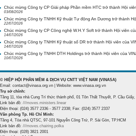
Chúc mừng Công ty CP Giải pháp Phần mềm HTC trở thành Hội viê
03/08/2026
Chúc mừng Công ty TNHH Kỹ thuật Tự động An Dương trở thành Hộ
22/07/2026
Chúc mừng Công ty CP Công nghệ W.H.Y Soft trở thành Hội viên c
14/07/2026
Chúc mừng Công ty TNHH Kỹ thuật số DR trở thành Hội viên của V
14/07/2026
Chúc mừng Công ty TNHH DTH Holdings trở thành Hội viên của VI
10/07/2026
© HIỆP HỘI PHẦN MỀM & DỊCH VỤ CNTT VIỆT NAM (VINASA)
Email: contact@vinasa.org.vn | Website: www.vinasa.org.vn
Trụ sở chính:
Tầng 11, tòa nhà Cung Trí thức thành phố, 01 Tôn Thất Thuyết, P. Cầu Giấy,
Link bản đồ:
///moves.ministers.linear
Điện thoại: (024) 3577 2336 - 3577 2338; Fax: (024) 3577 2337
Văn phòng Tp. Hồ Chí Minh:
Tầng 4, Tòa nhà QTSC, 97-101 Nguyễn Công Trứ, P. Sài Gòn, TP.HCM
Link bản đồ:
///moves.chairing.polka
Điện thoại: (028) 3821 2001