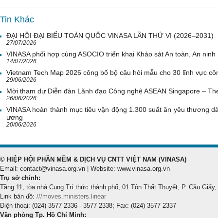
Tin Khác
ĐẠI HỘI ĐẠI BIỂU TOÀN QUỐC VINASA LẦN THỨ VI (2026–2031)
27/07/2026
VINASA phối hợp cùng ASOCIO triển khai Khảo sát An toàn, An nin
14/07/2026
Vietnam Tech Map 2026 công bố bộ câu hỏi mẫu cho 30 lĩnh vực côn
29/06/2026
Mời tham dự Diễn đàn Lãnh đạo Công nghệ ASEAN Singapore – Th
26/06/2026
VINASA hoàn thành mục tiêu vận động 1.300 suất ăn yêu thương d
ương
20/06/2026
© HIỆP HỘI PHẦN MỀM & DỊCH VỤ CNTT VIỆT NAM (VINASA)
Email: contact@vinasa.org.vn | Website: www.vinasa.org.vn
Trụ sở chính:
Tầng 11, tòa nhà Cung Trí thức thành phố, 01 Tôn Thất Thuyết, P. Cầu Giấy,
Link bản đồ:
///moves.ministers.linear
Điện thoại: (024) 3577 2336 - 3577 2338; Fax: (024) 3577 2337
Văn phòng Tp. Hồ Chí Minh: